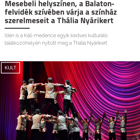
Mesebeli helyszínen, a Balaton-
felvidék szívében várja a színház
szerelmeseit a Thália Nyárikert
Idén is a Káli-medence egyik kedves kulturális
találkozóhelyén nyitott meg a Thália Nyárikert.
KULT