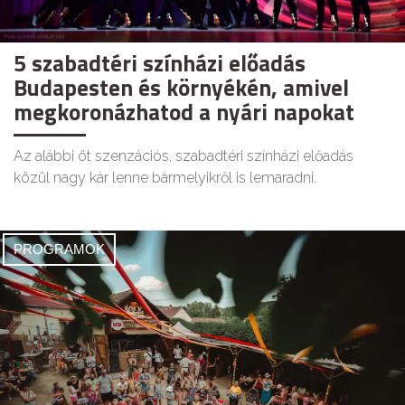
5 szabadtéri színházi előadás
Budapesten és környékén, amivel
megkoronázhatod a nyári napokat
Az alábbi öt szenzációs, szabadtéri színházi előadás
közül nagy kár lenne bármelyikről is lemaradni.
PROGRAMOK