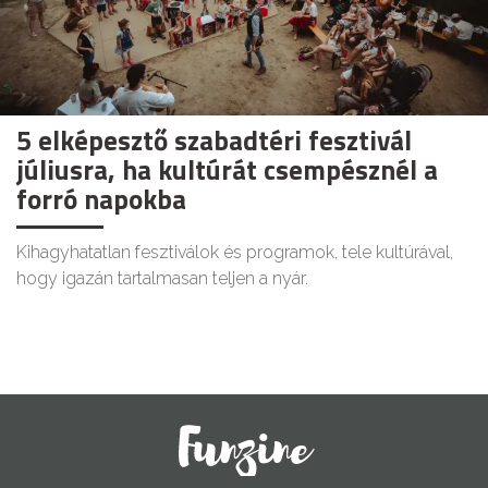
5 elképesztő szabadtéri fesztivál
júliusra, ha kultúrát csempésznél a
forró napokba
Kihagyhatatlan fesztiválok és programok, tele kultúrával,
hogy igazán tartalmasan teljen a nyár.