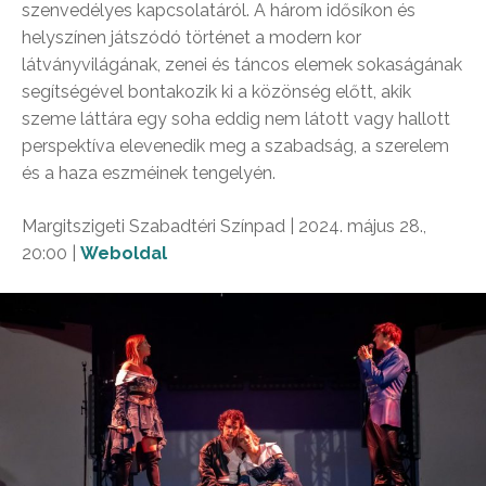
szenvedélyes kapcsolatáról. A három idősíkon és
helyszínen játszódó történet a modern kor
látványvilágának, zenei és táncos elemek sokaságának
segítségével bontakozik ki a közönség előtt, akik
szeme láttára egy soha eddig nem látott vagy hallott
perspektíva elevenedik meg a szabadság, a szerelem
és a haza eszméinek tengelyén.
Margitszigeti Szabadtéri Színpad | 2024. május 28.,
20:00 |
Weboldal