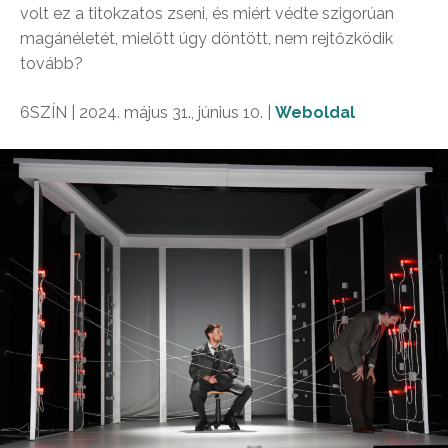
volt ez a titokzatos zseni, és miért védte szigorúan
magánéletét, mielőtt úgy döntött, nem rejtőzködik
tovább?
6SZÍN | 2024. május 31., június 10. |
Weboldal