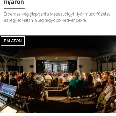
nyáron
Érdemes végiglapozni a Mézesvölgyi Nyár műsorfüzetét
és jegyet váltani a legnagyobb kedvencekre.
BALATON