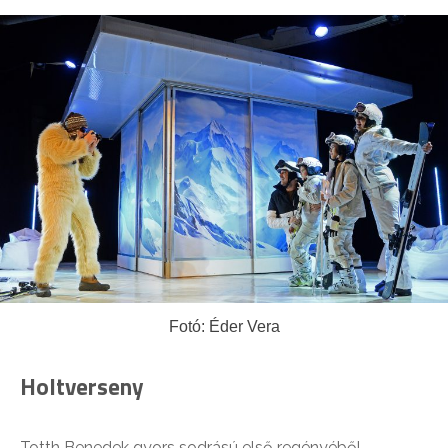
Fotó: Éder Vera
Holtverseny
Totth Benedek gyors sodrású első regényéből