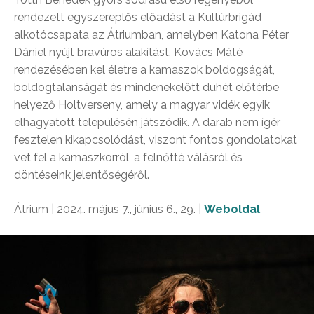
rendezett egyszereplős előadást a Kultúrbrigád
alkotócsapata az Átriumban, amelyben Katona Péter
Dániel nyújt bravúros alakítást. Kovács Máté
rendezésében kel életre a kamaszok boldogságát,
boldogtalanságát és mindenekelőtt dühét előtérbe
helyező Holtverseny, amely a magyar vidék egyik
elhagyatott településén játszódik. A darab nem ígér
fesztelen kikapcsolódást, viszont fontos gondolatokat
vet fel a kamaszkorról, a felnőtté válásról és
döntéseink jelentőségéről.
Átrium | 2024. május 7., június 6., 29. |
Weboldal