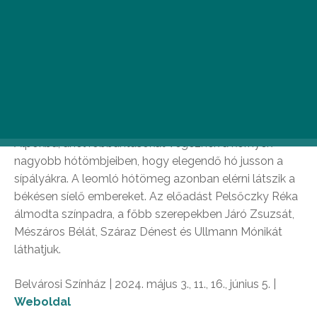
A Katona József Színház és az Orlai Produkciós Iroda
új színdarabja visszarepíti a nézőket a közös családi
síelések idejébe. A Ruben Östlund svéd filmrendező
azonos című filmjéből Tim Price írt színházi adaptációt,
melyet Zöldi Gergely fordított magyarra. A történet
szerint egy négyfős család síelni megy a francia
Alpokba, ahol robbantásokat végeznek a környék
nagyobb hótömbjeiben, hogy elegendő hó jusson a
sípályákra. A leomló hótömeg azonban elérni látszik a
békésen síelő embereket. Az előadást Pelsőczky Réka
álmodta színpadra, a főbb szerepekben Járó Zsuzsát,
Mészáros Bélát, Száraz Dénest és Ullmann Mónikát
láthatjuk.
Belvárosi Színház | 2024. május 3., 11., 16., június 5. |
Weboldal