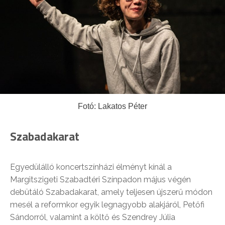
Fotó: Lakatos Péter
Szabadakarat
Egyedülálló koncertszínházi élményt kínál a
Margitszigeti Szabadtéri Színpadon május végén
debütáló Szabadakarat, amely teljesen újszerű módon
mesél a reformkor egyik legnagyobb alakjáról, Petőfi
Sándorról, valamint a költő és Szendrey Júlia