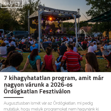
KIKAPCS
7 kihagyhatatlan program, amit már
nagyon várunk a 2026-os
Ördögkatlan Fesztiválon
Augusztusban ismét vár az Ördögkatlan, mi pedig
mutatjuk, hogy melyik programokat nem hagynánk ki.