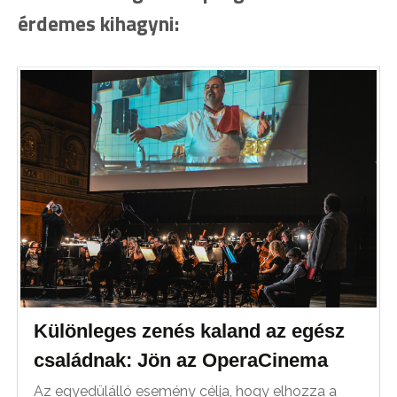
érdemes kihagyni:
Különleges zenés kaland az egész
családnak: Jön az OperaCinema
Az egyedülálló esemény célja, hogy elhozza a