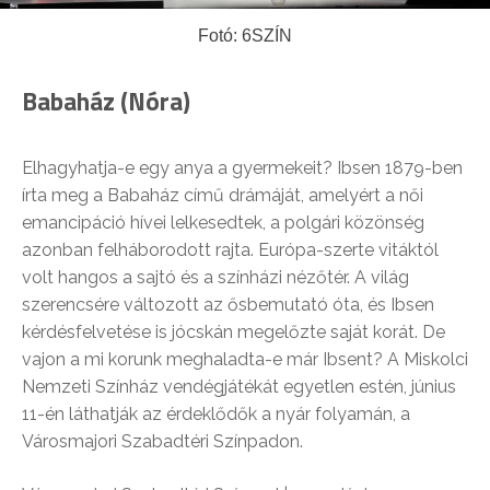
Fotó: 6SZÍN
Babaház (Nóra)
Elhagyhatja-e egy anya a gyermekeit? Ibsen 1879-ben
írta meg a Babaház című drámáját, amelyért a női
emancipáció hívei lelkesedtek, a polgári közönség
azonban felháborodott rajta. Európa-szerte vitáktól
volt hangos a sajtó és a színházi nézőtér. A világ
szerencsére változott az ősbemutató óta, és Ibsen
kérdésfelvetése is jócskán megelőzte saját korát. De
vajon a mi korunk meghaladta-e már Ibsent? A Miskolci
Nemzeti Színház vendégjátékát egyetlen estén, június
11-én láthatják az érdeklődők a nyár folyamán, a
Városmajori Szabadtéri Színpadon.