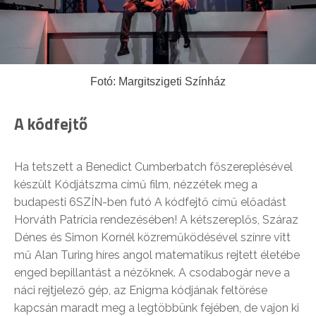
Fotó: Margitszigeti Színház
A kódfejtő
Ha tetszett a Benedict Cumberbatch főszereplésével
készült Kódjátszma című film, nézzétek meg a
budapesti 6SZÍN-ben futó A kódfejtő című előadást
Horváth Patrícia rendezésében! A kétszereplős, Száraz
Dénes és Simon Kornél közreműködésével színre vitt
mű Alan Turing híres angol matematikus rejtett életébe
enged bepillantást a nézőknek. A csodabogár neve a
náci rejtjelező gép, az Enigma kódjának feltörése
kapcsán maradt meg a legtöbbünk fejében, de vajon ki