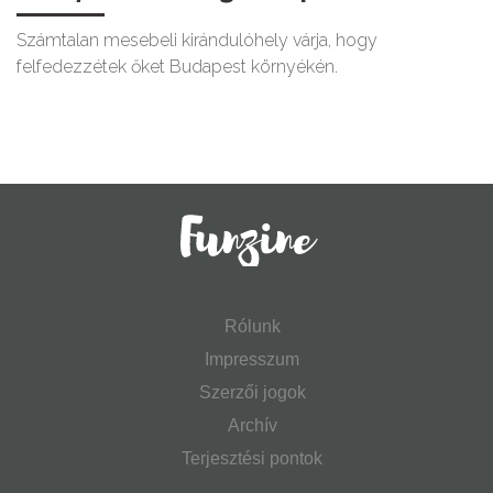
Számtalan mesebeli kirándulóhely várja, hogy
felfedezzétek őket Budapest környékén.
Rólunk
Impresszum
Szerzői jogok
Archív
Terjesztési pontok