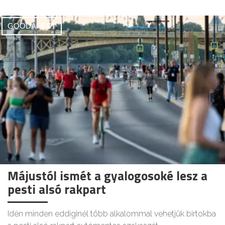
GOODAPEST
Májustól ismét a gyalogosoké lesz a
pesti alsó rakpart
Idén minden eddiginél több alkalommal vehetjük birtokba