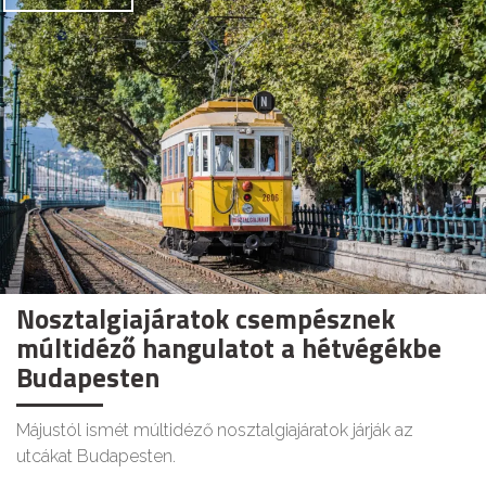
Nosztalgiajáratok csempésznek
múltidéző hangulatot a hétvégékbe
Budapesten
Májustól ismét múltidéző nosztalgiajáratok járják az
utcákat Budapesten.