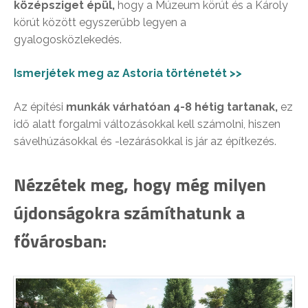
középsziget épül,
hogy a Múzeum körút és a Károly
körút között egyszerűbb legyen a
gyalogosközlekedés.
Ismerjétek meg az Astoria történetét >>
Az építési
munkák várhatóan 4-8 hétig tartanak,
ez
idő alatt forgalmi változásokkal kell számolni, hiszen
sávelhúzásokkal és -lezárásokkal is jár az építkezés.
Nézzétek meg, hogy még milyen
újdonságokra számíthatunk a
fővárosban: