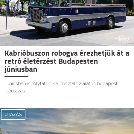
Kabrióbuszon robogva érezhetjük át a
retró életérzést Budapesten
júniusban
Júniusban is folytatódik a nosztalgiajáratos budapesti
időutazás.
UTAZÁS