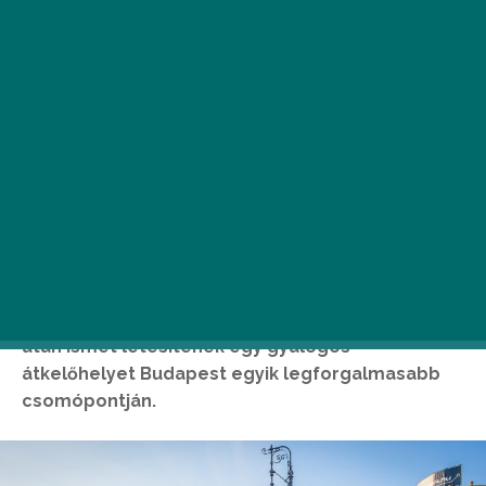
A BKK április közepén jelentette be, hogy sok év
után ismét létesítenek egy gyalogos-
átkelőhelyet Budapest egyik legforgalmasabb
csomópontján.