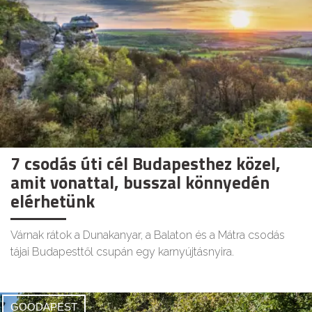
7 csodás úti cél Budapesthez közel,
amit vonattal, busszal könnyedén
elérhetünk
Várnak rátok a Dunakanyar, a Balaton és a Mátra csodás
tájai Budapesttől csupán egy karnyújtásnyira.
GOODAPEST