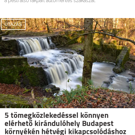
a pesti alsó rakpart autómentes szakaszát.
UTAZÁS
5 tömegközlekedéssel könnyen
elérhető kirándulóhely Budapest
környékén hétvégi kikapcsolódáshoz