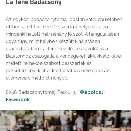
La Téne Badacsony
Az egykori, badacsonytomaji postahivatal épületében
otthonra lelt La Téne Desszertműhelyéről talán
mindenki hallott már néhány jó szót. A hangulatában
ugyanúgy, mint helyben készült kínálatában
utánozhatatlan La Téne közelről és távolról is a
Balatonhoz csalogatja a vendégeket, akik kiváló kávé
mellett, remekbe szabott desszertek és
péksütemények által kóstolhatnak bele ebbe az
elismerésre méltó élménybe.
8258 Badacsonytomaj, Park u. 3. |
Weboldal
|
Facebook