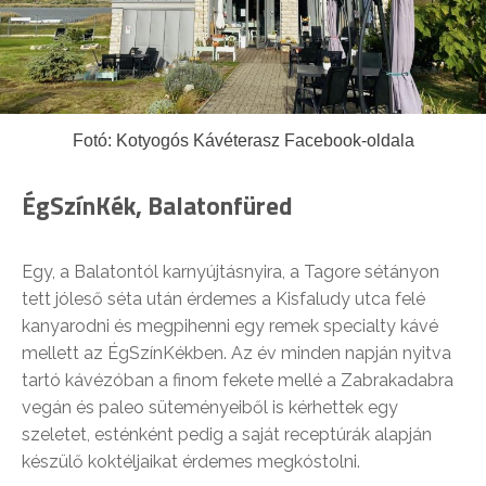
Fotó: Kotyogós Kávéterasz Facebook-oldala
ÉgSzínKék, Balatonfüred
Egy, a Balatontól karnyújtásnyira, a Tagore sétányon
tett jóleső séta után érdemes a Kisfaludy utca felé
kanyarodni és megpihenni egy remek specialty kávé
mellett az ÉgSzínKékben. Az év minden napján nyitva
tartó kávézóban a finom fekete mellé a Zabrakadabra
vegán és paleo süteményeiből is kérhettek egy
szeletet, esténként pedig a saját receptúrák alapján
készülő koktéljaikat érdemes megkóstolni.