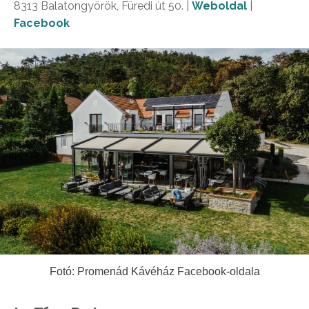
8313 Balatongyörök, Füredi út 50. |
Weboldal
|
Facebook
Fotó: Promenád Kávéház Facebook-oldala