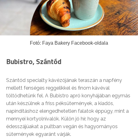
Fotó: Faya Bakery Facebook-oldala
Bubistro, Szántód
Szántód specialty kávézójának teraszán a napfény
mellett fenséges reggelikkel és finom kávéval
töltődhetünk fel. A Bubistro apró konyhájában egymás
után készülnek a friss péksütemények, a kiadós,
napindításhoz elengedhetetlen falatok éppúgy, mint a
mennyei kortyolnivalók. Külön jó hír, hogy az
édesszájúakat a pultban vegán és hagyományos
sütemények egyaránt várják.