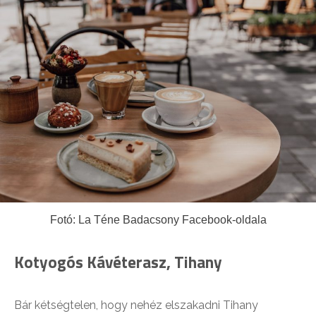
Fotó: La Téne Badacsony Facebook-oldala
Kotyogós Kávéterasz, Tihany
Bár kétségtelen, hogy nehéz elszakadni Tihany