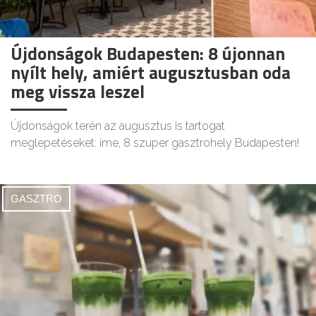
Újdonságok Budapesten: 8 újonnan
nyílt hely, amiért augusztusban oda
meg vissza leszel
Újdonságok terén az augusztus is tartogat
meglepetéseket: íme, 8 szuper gasztrohely Budapesten!
GASZTRO