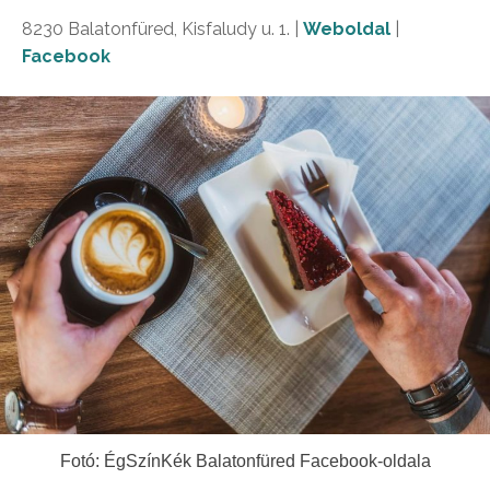
8230 Balatonfüred, Kisfaludy u. 1. |
Weboldal
|
Facebook
Fotó: ÉgSzínKék Balatonfüred Facebook-oldala