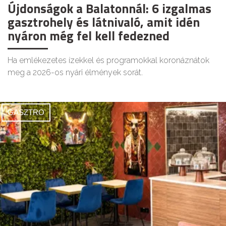
Újdonságok a Balatonnál: 6 izgalmas
gasztrohely és látnivaló, amit idén
nyáron még fel kell fedezned
Ha emlékezetes ízekkel és programokkal koronáznátok
meg a 2026-os nyári élmények sorát.
GASZTRO