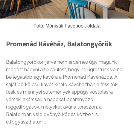
Fotó: Mónisüti Facebook-oldala
Promenád Kávéház, Balatongyörök
Balatongyörökön járva nem érdemes úgy magunk
mögött hagyni a települést, hogy ne ugrottunk volna
be legalább egy kávéra a Promenád Kávéházba. A
saját pörkölésű kávét kínáló kávéházban a frissítők,
teák és mennyei sütemények éppúgy kóstolásra
várnak, akárcsak a napokat bearanyozó
reggelifogások, melyeket akár a teraszon, a
Balatonban való gyönyörködés közben is
elfogyaszthatunk.