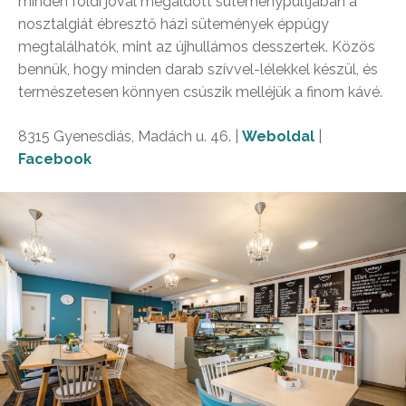
minden földi jóval megáldott süteménypultjában a
nosztalgiát ébresztő házi sütemények éppúgy
megtalálhatók, mint az újhullámos desszertek. Közös
bennük, hogy minden darab szívvel-lélekkel készül, és
természetesen könnyen csúszik melléjük a finom kávé.
8315 Gyenesdiás, Madách u. 46. |
Weboldal
|
Facebook