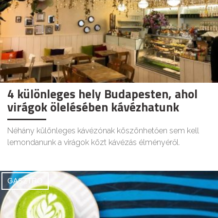
4 különleges hely Budapesten, ahol
virágok ölelésében kávézhatunk
Néhány különleges kávézónak köszönhetően sem kell
lemondanunk a virágok közt kávézás élményéről.
GASZTRO