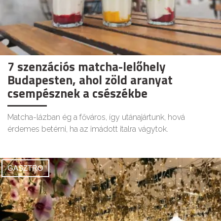
7 szenzációs matcha-lelőhely
Budapesten, ahol zöld aranyat
csempésznek a csészékbe
Matcha-lázban ég a főváros, így utánajártunk, hová
érdemes betérni, ha az imádott italra vágytok.
GASZTRO