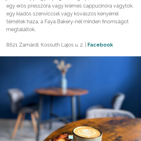
egy erős presszóra vagy krémes cappucinóra vágytok,
egy kiadós szenviccsel vagy kovászos kenyérrel
térnétek haza, a Faya Bakery-nél minden finomságot
megtaláltok.
8621 Zamárdi, Kossuth Lajos u. 2. |
Facebook