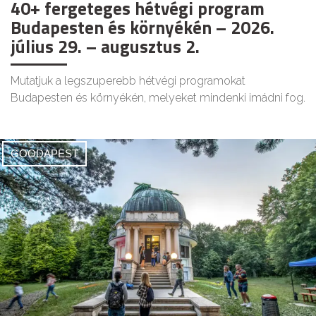
40+ fergeteges hétvégi program
Budapesten és környékén – 2026.
július 29. – augusztus 2.
Mutatjuk a legszuperebb hétvégi programokat
Budapesten és környékén, melyeket mindenki imádni fog.
GOODAPEST