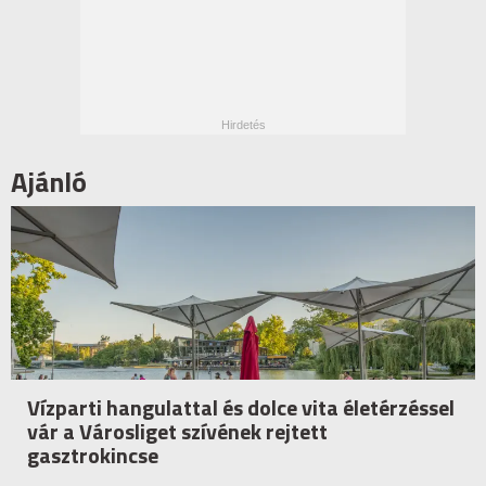
Ajánló
Vízparti hangulattal és dolce vita életérzéssel
vár a Városliget szívének rejtett
gasztrokincse