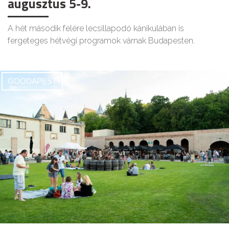
augusztus 5-9.
A hét második felére lecsillapodó kánikulában is
fergeteges hétvégi programok várnak Budapesten.
GOODAPEST