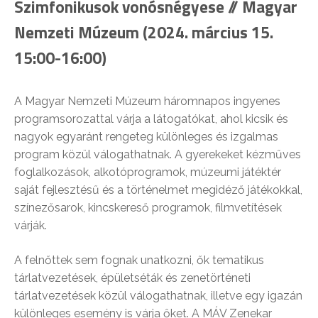
Szimfonikusok vonósnégyese
// Magyar
Nemzeti Múzeum (2024. március 15.
15:00-16:00)
A Magyar Nemzeti Múzeum háromnapos ingyenes
programsorozattal várja a látogatókat, ahol kicsik és
nagyok egyaránt rengeteg különleges és izgalmas
program közül válogathatnak. A gyerekeket kézműves
foglalkozások, alkotóprogramok, múzeumi játéktér
saját fejlesztésű és a történelmet megidéző játékokkal,
színezősarok, kincskereső programok, filmvetítések
várják.
A felnőttek sem fognak unatkozni, ők tematikus
tárlatvezetések, épületséták és zenetörténeti
tárlatvezetések közül válogathatnak, illetve egy igazán
különleges esemény is várja őket. A MÁV Zenekar