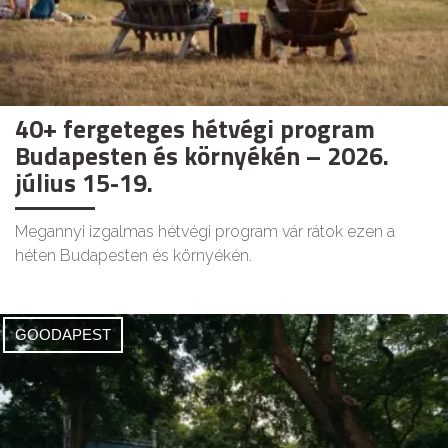
40+ fergeteges hétvégi program
Budapesten és környékén – 2026.
július 15-19.
Megannyi izgalmas hétvégi program vár rátok ezen a
héten Budapesten és környékén.
GOODAPEST