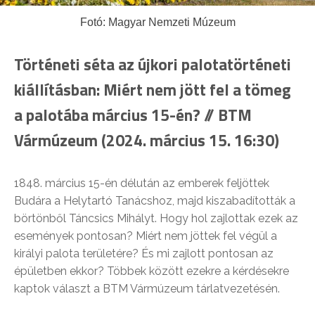
Fotó: Magyar Nemzeti Múzeum
Történeti séta az újkori palotatörténeti
kiállításban: Miért nem jött fel a tömeg
a palotába március 15-én? // BTM
Vármúzeum (2024. március 15. 16:30)
​1848. március 15-én délután az emberek feljöttek
Budára a Helytartó Tanácshoz, majd kiszabadították a
börtönből Táncsics Mihályt. Hogy hol zajlottak ezek az
események pontosan? Miért nem jöttek fel végül a
királyi palota területére? És mi zajlott pontosan az
épületben ekkor? Többek között ezekre a kérdésekre
kaptok választ a BTM Vármúzeum tárlatvezetésén.