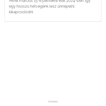
Mivel március 15-e péntekre esik 2024-ben, így
egy hosszú hétvégénk lesz ünnepelni,
kikapcsolódni.