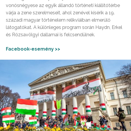
vonósnégyese az egyik állandó történeti kiállítótérbe
várja a zene szerelmeseit, ahol zenével kísérik a 19.
századi magyar történelem relikviáiban elmerülő
látogatókat. A különleges program során Haydn, Erkel
és Rózsavölgyi dallamai is felcsendülnek.
Facebook-esemény >>