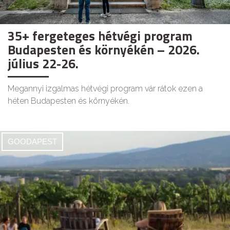
35+ fergeteges hétvégi program
Budapesten és környékén – 2026.
július 22-26.
Megannyi izgalmas hétvégi program vár rátok ezen a
héten Budapesten és környékén.
GOODAPEST