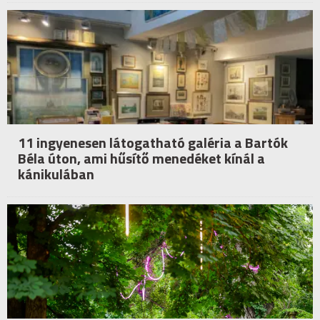
11 ingyenesen látogatható galéria a Bartók
Béla úton, ami hűsítő menedéket kínál a
kánikulában