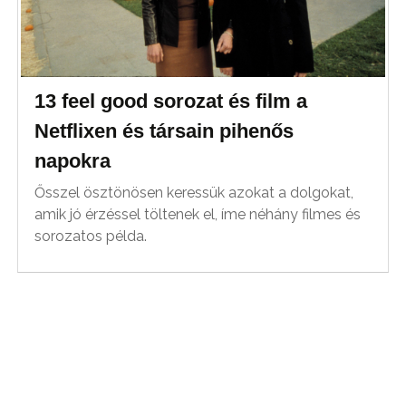
13 feel good sorozat és film a
Netflixen és társain pihenős
napokra
Ősszel ösztönösen keressük azokat a dolgokat,
amik jó érzéssel töltenek el, íme néhány filmes és
sorozatos példa.