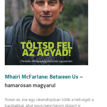
Mhairi McFarlane: Between Us
–
hamarosan magyarul
Roisin és Joe egy víkendházban töltik a hétvégét a
barátaikkal, ahol egyszerre három dolgot is