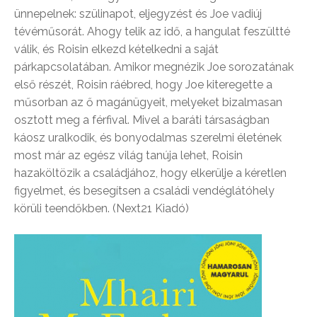
ünnepelnek: szülinapot, eljegyzést és Joe vadiúj
tévéműsorát. Ahogy telik az idő, a hangulat feszültté
válik, és Roisin elkezd kételkedni a saját
párkapcsolatában. Amikor megnézik Joe sorozatának
első részét, Roisin ráébred, hogy Joe kiteregette a
műsorban az ő magánügyeit, melyeket bizalmasan
osztott meg a férfival. Mivel a baráti társaságban
káosz uralkodik, és bonyodalmas szerelmi életének
most már az egész világ tanúja lehet, Roisin
hazaköltözik a családjához, hogy elkerülje a kéretlen
figyelmet, és besegítsen a családi vendéglátóhely
körüli teendőkben. (Next21 Kiadó)