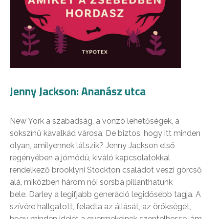
Jenny Jackson: Ananász utca
New York a szabadság, a vonzó lehetőségek, a
sokszínű kavalkád városa. De biztos, hogy itt minden
olyan, amilyennek látszik? Jenny Jackson első
regényében a jómódú, kiváló kapcsolatokkal
rendelkező brooklyni Stockton családot veszi górcső
alá, miközben három női sorsba pillanthatunk
bele. Darley a legifjabb generáció legidősebb tagja. A
szívére hallgatott, feladta az állását, az örökségét,
hogy minden idejét a gyermekeinek szentelhesse, ám