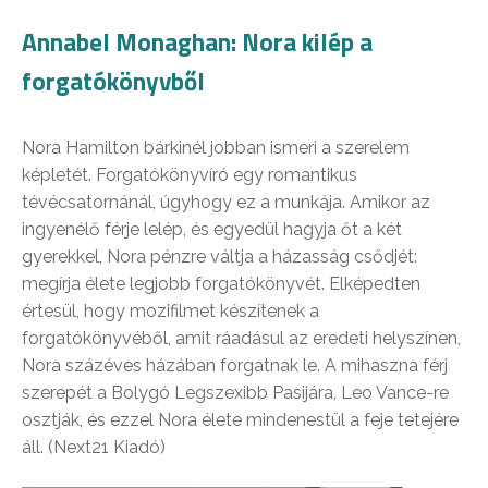
Annabel Monaghan: Nora kilép a
forgatókönyvből
Nora Hamilton bárkinél jobban ismeri a szerelem
képletét. Forgatókönyvíró egy romantikus
tévécsatornánál, úgyhogy ez a munkája. Amikor az
ingyenélő férje lelép, és egyedül hagyja őt a két
gyerekkel, Nora pénzre váltja a házasság csődjét:
megírja élete legjobb forgatókönyvét. Elképedten
értesül, hogy mozifilmet készítenek a
forgatókönyvéből, amit ráadásul az eredeti helyszínen,
Nora százéves házában forgatnak le. A mihaszna férj
szerepét a Bolygó Legszexibb Pasijára, Leo Vance-re
osztják, és ezzel Nora élete mindenestül a feje tetejére
áll. (Next21 Kiadó)