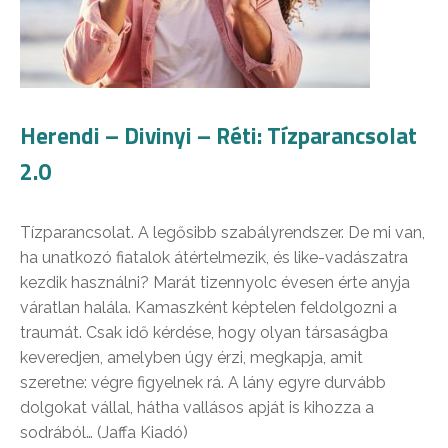
Herendi – Divinyi – Réti: Tízparancsolat
2.0
Tízparancsolat. A legősibb szabályrendszer. De mi van,
ha unatkozó fiatalok átértelmezik, és like-vadászatra
kezdik használni? Marát tizennyolc évesen érte anyja
váratlan halála. Kamaszként képtelen feldolgozni a
traumát. Csak idő kérdése, hogy olyan társaságba
keveredjen, amelyben úgy érzi, megkapja, amit
szeretne: végre figyelnek rá. A lány egyre durvább
dolgokat vállal, hátha vallásos apját is kihozza a
sodrából… (Jaffa Kiadó)