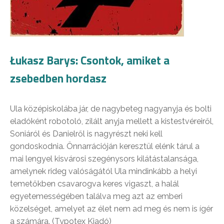
Łukasz Barys: Csontok, amiket a
zsebedben hordasz
Ula középiskolába jár, de nagybeteg nagyanyja és bolti
eladóként robotoló, zilált anyja mellett a kistestvéreiről,
Soniáról és Danielről is nagyrészt neki kell
gondoskodnia. Önnarrációján keresztül elénk tárul a
mai lengyel kisvárosi szegénysors kilátástalansága,
amelynek rideg valóságától Ula mindinkább a helyi
temetőkben csavarogva keres vigaszt, a halál
egyetemességében találva meg azt az emberi
közelséget, amelyet az élet nem ad meg és nem is ígér
a számára. (Typotex Kiadó)