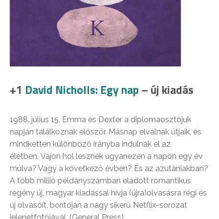
+1
David Nicholls: Egy nap
– új kiadás
1988. július 15. Emma és Dexter a diplomaosztójuk
napján találkoznak először. Másnap elválnak útjaik, és
mindketten különböző irányba indulnak el az
életben. Vajon hol lesznek ugyanezen a napon egy év
múlva? Vagy a következő évben? És az azutániakban?
A több millió példányszámban eladott romantikus
regény új, magyar kiadással hívja (újra)olvasásra régi és
új olvasóit, borítóján a nagy sikerű Netflix-sorozat
jelenetfotójával. (General Press)