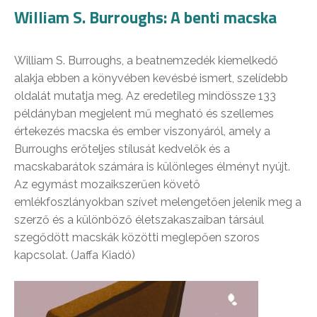
William S. Burroughs: A benti macska
William S. Burroughs, a beatnemzedék kiemelkedő
alakja ebben a könyvében kevésbé ismert, szelídebb
oldalát mutatja meg. Az eredetileg mindössze 133
példányban megjelent mű megható és szellemes
értekezés macska és ember viszonyáról, amely a
Burroughs erőteljes stílusát kedvelők és a
macskabarátok számára is különleges élményt nyújt.
Az egymást mozaikszerűen követő
emlékfoszlányokban szívet melengetően jelenik meg a
szerző és a különböző életszakaszaiban társául
szegődött macskák közötti meglepően szoros
kapcsolat. (Jaffa Kiadó)