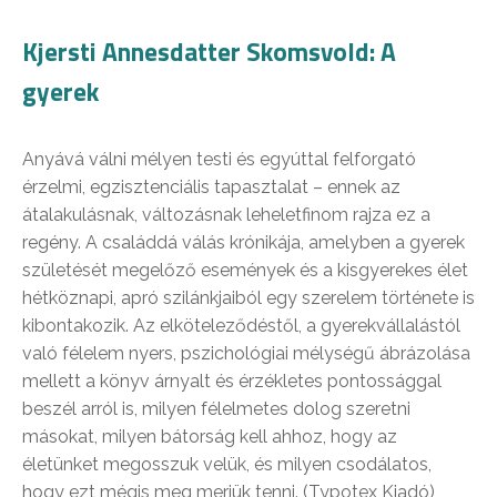
Kjersti Annesdatter Skomsvold: A
gyerek
Anyává válni mélyen testi és egyúttal felforgató
érzelmi, egzisztenciális tapasztalat – ennek az
átalakulásnak, változásnak leheletfinom rajza ez a
regény. A családdá válás krónikája, amelyben a gyerek
születését megelőző események és a kisgyerekes élet
hétköznapi, apró szilánkjaiból egy szerelem története is
kibontakozik. Az elköteleződéstől, a gyerekvállalástól
való félelem nyers, pszichológiai mélységű ábrázolása
mellett a könyv árnyalt és érzékletes pontossággal
beszél arról is, milyen félelmetes dolog szeretni
másokat, milyen bátorság kell ahhoz, hogy az
életünket megosszuk velük, és milyen csodálatos,
hogy ezt mégis meg merjük tenni. (Typotex Kiadó)