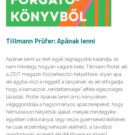
Tillmann Prüfer: Apának lenni
Apának lenni az élet egyik legnagyobb kalandja, és
nem mindegy, hogyan vágunk bele. Tillmann Prüfer, aki
a ZEIT magazin főszerkesztő-helyettese, olyan apa,
aki ágyba viszi a reggelit a lányainak, és aki elfogadja,
hogy a kamaszok „rendetlensége” afféle egészséges
lázadás. Prüfer Apának lenni című könyvében
végiggondolja a hagyományos apaszerepeket, hogy
felmutasson helyettük újakat, melyek mindegyike
egyetlen célra irányul: légy része gyermeked életének,
ne csak érzelmileg nehezen elérhető, a távolból
gondoskodó apaként élj! (Multiverzum Kiadó)