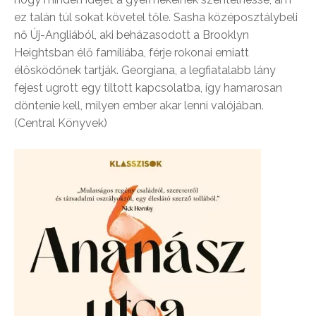
ez talán túl sokat követel tőle. Sasha középosztálybeli
nő Új-Angliából, aki beházasodott a Brooklyn
Heightsban élő famíliába, férje rokonai emiatt
élősködőnek tartják. Georgiana, a legfiatalabb lány
fejest ugrott egy tiltott kapcsolatba, így hamarosan
döntenie kell, milyen ember akar lenni valójában.
(Central Könyvek)