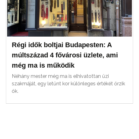
Régi idők boltjai Budapesten: A
múltszázad 4 fővárosi üzlete, ami
még ma is működik
Néhány mester még ma is elhivatottan űzi
szakmáját, egy letűnt kor különleges értékét őrzik
ők.