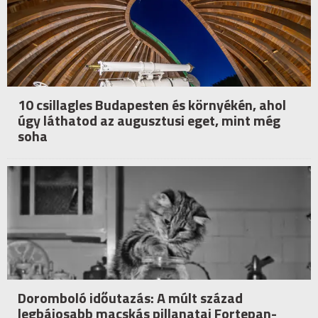
10 csillagles Budapesten és környékén, ahol
úgy láthatod az augusztusi eget, mint még
soha
Doromboló időutazás: A múlt század
legbájosabb macskás pillanatai Fortepan-