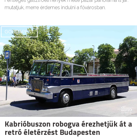
Fenséges gasztroélmények mellé pazar panoráma is jár:
mutatjuk, merre érdemes indulni a fővárosban.
GOODAPEST
Kabrióbuszon robogva érezhetjük át a
retró életérzést Budapesten