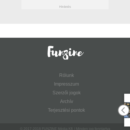
Rólunk
Impresszum
Szerzői jogok
Archív
Terjesztési pontok
© 2017-2018 FUNZINE Média Kft. | Minden jog fenntartva