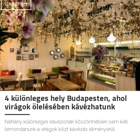
GASZTRO
4 különleges hely Budapesten, ahol
virágok ölelésében kávézhatunk
Néhány különleges kávézónak köszönhetően sem kell
lemondanunk a virágok közt kávézás élményéről.