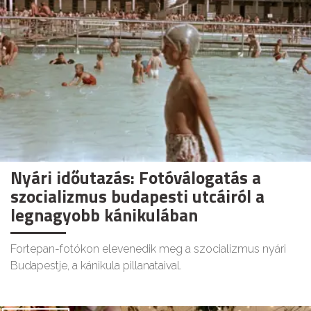
Nyári időutazás: Fotóválogatás a
szocializmus budapesti utcáiról a
legnagyobb kánikulában
Fortepan-fotókon elevenedik meg a szocializmus nyári
Budapestje, a kánikula pillanataival.