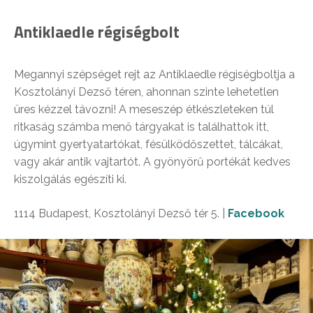
Antiklaedle régiségbolt
Megannyi szépséget rejt az Antiklaedle régiségboltja a
Kosztolányi Dezső téren, ahonnan szinte lehetetlen
üres kézzel távozni! A meseszép étkészleteken túl
ritkaság számba menő tárgyakat is találhattok itt,
úgymint gyertyatartókat, fésülködőszettet, tálcákat,
vagy akár antik vajtartót. A gyönyörű portékát kedves
kiszolgálás egészíti ki.
1114 Budapest, Kosztolányi Dezső tér 5. |
Facebook