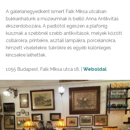
A galérianegyedként ismert Falk Miksa utcában
bukkanhatunk a múzeumnak is beillő Anna Antikvitás
ékszerdobozára. A padlótól egészen a plafonig
kúsznak a szebbnél szebb antikvitások, melyek között
csillárokra, printekre, asztali lámpákra, porcelánokra,
hímzett viseletekre, tükrökre és egyéb különleges
kincsekre lelhettek.
1055 Budapest, Falk Miksa utca 18. |
Weboldal