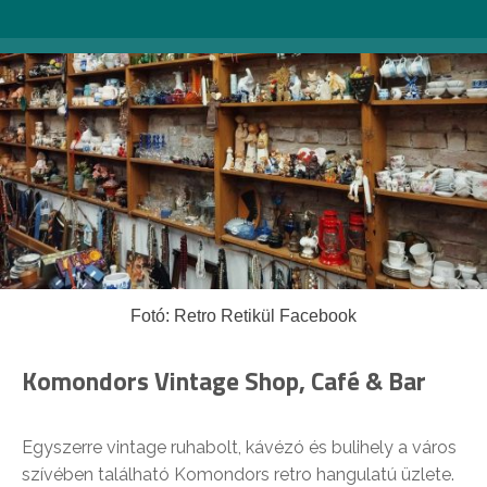
Fotó: Retro Retikül Facebook
Komondors Vintage Shop, Café & Bar
Egyszerre vintage ruhabolt, kávézó és bulihely a város
szívében található Komondors retro hangulatú üzlete.