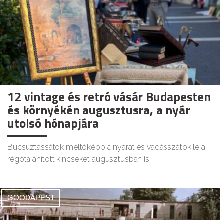
12 vintage és retró vásár Budapesten
és környékén augusztusra, a nyár
utolsó hónapjára
Búcsúztassátok méltóképp a nyarat és vadásszátok le a
régóta áhított kincseket augusztusban is!
GOODAPEST