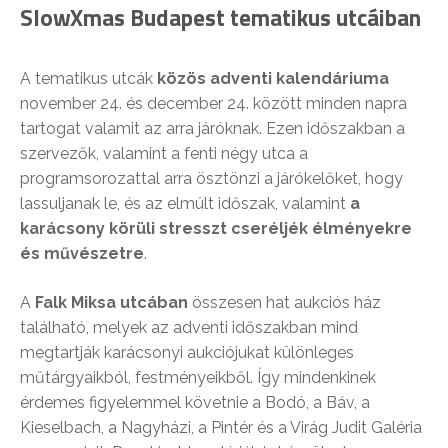
SlowXmas Budapest tematikus utcáiban
A tematikus utcák
közös adventi kalendáriuma
november 24. és december 24. között minden napra
tartogat valamit az arra járóknak. Ezen időszakban a
szervezők, valamint a fenti négy utca a
programsorozattal arra ösztönzi a járókelőket, hogy
lassuljanak le, és az elmúlt időszak, valamint
a
karácsony körüli stresszt cseréljék élményekre
és művészetre
.
A
Falk Miksa utcában
összesen hat aukciós ház
található, melyek az adventi időszakban mind
megtartják karácsonyi aukciójukat különleges
műtárgyaikból, festményeikből. Így mindenkinek
érdemes figyelemmel követnie a Bodó, a Báv, a
Kieselbach, a Nagyházi, a Pintér és a Virág Judit Galéria