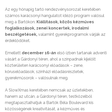
Az egy hónapig tartó rendezvénysorozat keretében
számos karácsonyi hangulatot idéző program valósul
meg a Bartókon.
Kiállítások, közös kézműves
foglalkozások, zenei koncertek, irodalmi
beszélgetések,
valamint gyerekprogramok várják az
érdeklődőket.
Emellett
december 16-án
első ízben tartanak adventi
vásárt a Gárdonyi téren, ahol a színpadnak kijelölt
közterületen karácsonyi előadások – zene,
kóruselőadások, színházi előadásrészletek,
gyerekműsorok – valósulnak meg.
A SlowXmas keretében nemcsak az üzletekben,
hanem az utcán, a Gárdonyi téren, testközelből
megtapasztalhatjuk a Bartók Béla Boulevard kis
közösségének kreativitását, a kézműves és