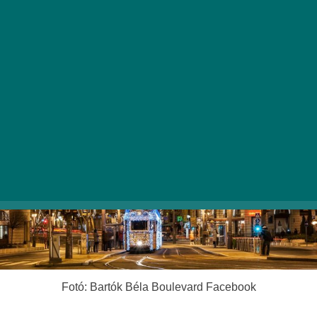
(Bartók Béla út), a
Fashion Street
(Deák Ferenc
utca) és a
Ráday Soho
(Ráday utca).
Fotó: Bartók Béla Boulevard Facebook