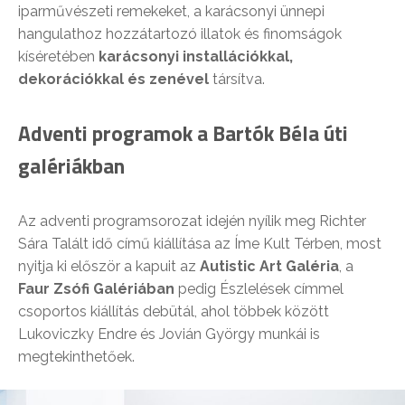
iparművészeti remekeket, a karácsonyi ünnepi
hangulathoz hozzátartozó illatok és finomságok
kíséretében
karácsonyi installációkkal,
dekorációkkal és zenével
társítva.
Adventi programok a Bartók Béla úti
galériákban
Az adventi programsorozat idején nyílik meg Richter
Sára Talált idő című kiállítása az Íme Kult Térben, most
nyitja ki először a kapuit az
Autistic Art Galéria
, a
Faur Zsófi Galériában
pedig Észlelések címmel
csoportos kiállítás debütál, ahol többek között
Lukoviczky Endre és Jovián György munkái is
megtekinthetőek.