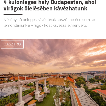
4 különleges hely Budapesten, ahol
virágok ölelésében kávézhatunk
Néhány különleges kávézónak köszönhetően sem kell
lemondanunk a virágok közt kávézás élményéről.
GASZTRO