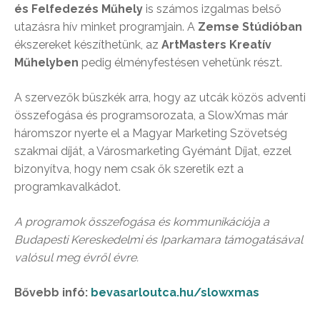
és Felfedezés Műhely
is számos izgalmas belső
utazásra hív minket programjain. A
Zemse Stúdióban
ékszereket készíthetünk, az
ArtMasters Kreatív
Műhelyben
pedig élményfestésen vehetünk részt.
A szervezők büszkék arra, hogy az utcák közös adventi
összefogása és programsorozata, a SlowXmas már
háromszor nyerte el a Magyar Marketing Szövetség
szakmai díját, a Városmarketing Gyémánt Díjat, ezzel
bizonyítva, hogy nem csak ők szeretik ezt a
programkavalkádot.
A programok összefogása és kommunikációja a
Budapesti Kereskedelmi és Iparkamara támogatásával
valósul meg évről évre.
Bővebb infó:
bevasarloutca.hu/slowxmas