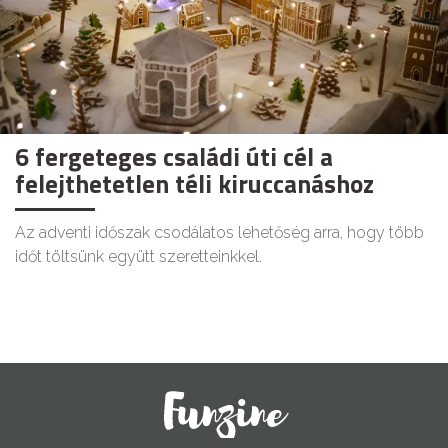
6 fergeteges családi úti cél a
felejthetetlen téli kiruccanáshoz
Az adventi időszak csodálatos lehetőség arra, hogy több
időt töltsünk együtt szeretteinkkel.