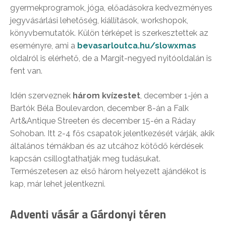
gyermekprogramok, jóga, előadásokra kedvezményes
jegyvásárlási lehetőség, kiállítások, workshopok,
könyvbemutatók. Külön térképet is szerkesztettek az
eseményre, ami a
bevasarloutca.hu/slowxmas
oldalról is elérhető, de a Margit-negyed nyitóoldalán is
fent van.
Idén szerveznek
három kvízestet
, december 1-jén a
Bartók Béla Boulevardon, december 8-án a Falk
Art&Antique Streeten és december 15-én a Ráday
Sohoban. Itt 2-4 fős csapatok jelentkezését várják, akik
általános témákban és az utcához kötődő kérdések
kapcsán csillogtathatják meg tudásukat.
Természetesen az első három helyezett ajándékot is
kap, már lehet jelentkezni.
Adventi vásár a Gárdonyi téren