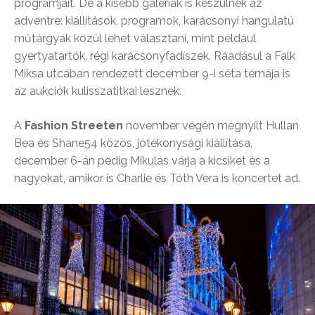
programjait. De a kisebb galériák is készülnek az
adventre: kiállítások, programok, karácsonyi hangulatú
műtárgyak közül lehet választani, mint például
gyertyatartók, régi karácsonyfadíszek. Ráadásul a Falk
Miksa utcában rendezett december 9-i séta témája is
az aukciók kulisszatitkai lesznek.
A
Fashion Streeten
november végén megnyílt Hullan
Bea és Shane54 közös, jótékonysági kiállítása,
december 6-án pedig Mikulás várja a kicsiket és a
nagyokat, amikor is Charlie és Tóth Vera is koncertet ad.