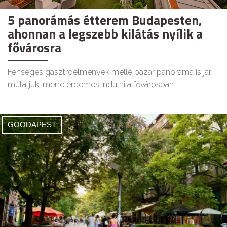
5 panorámás étterem Budapesten,
ahonnan a legszebb kilátás nyílik a
fővárosra
Fenséges gasztroélmények mellé pazar panoráma is jár:
mutatjuk, merre érdemes indulni a fővárosban.
GOODAPEST