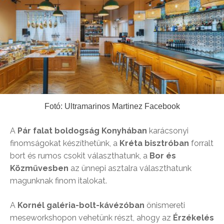
Fotó: Ultramarinos Martinez Facebook
A
Pár falat boldogság Konyhában
karácsonyi
finomságokat készíthetünk, a
Kréta bisztróban
forralt
bort és rumos csokit választhatunk, a
Bor és
Közművesben
az ünnepi asztalra választhatunk
magunknak finom italokat.
A
Kornél galéria-bolt-kávézóban
önismereti
meseworkshopon vehetünk részt, ahogy az
Érzékelés