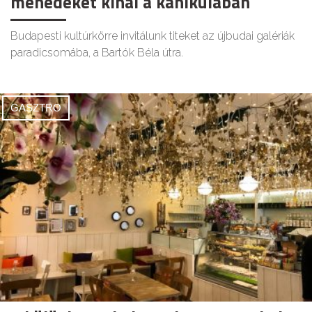
menedéket kínál a kánikulában
Budapesti kultúrkörre invitálunk titeket az újbudai galériák
paradicsomába, a Bartók Béla útra.
GASZTRO