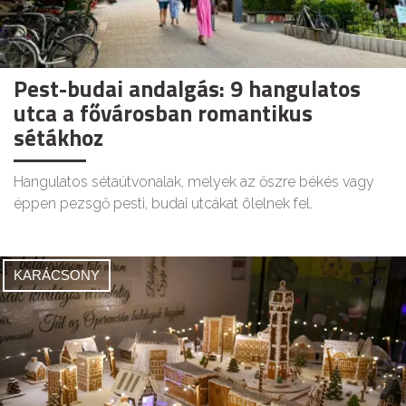
Pest-budai andalgás: 9 hangulatos
utca a fővárosban romantikus
sétákhoz
Hangulatos sétaútvonalak, melyek az őszre békés vagy
éppen pezsgő pesti, budai utcákat ölelnek fel.
KARÁCSONY