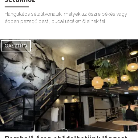
Hangulatos sétaútvonalak, melyek az őszre békés vagy
éppen pezsgő pesti, budai utcákat ölelnek fel.
GASZTRO