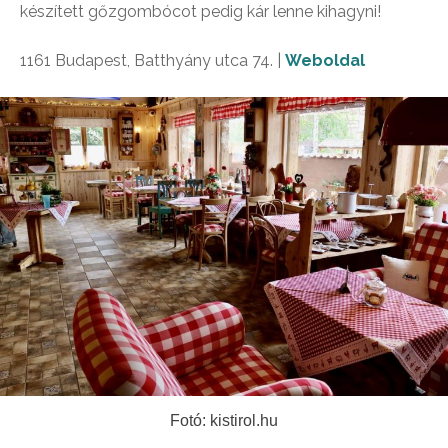
készített gőzgombócot pedig kár lenne kihagyni!
1161 Budapest, Batthyány utca 74. |
Weboldal
Fotó: kistirol.hu