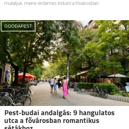
mutatjuk, merre érdemes indulni a fővárosban.
GOODAPEST
Pest-budai andalgás: 9 hangulatos
utca a fővárosban romantikus
sétákhoz