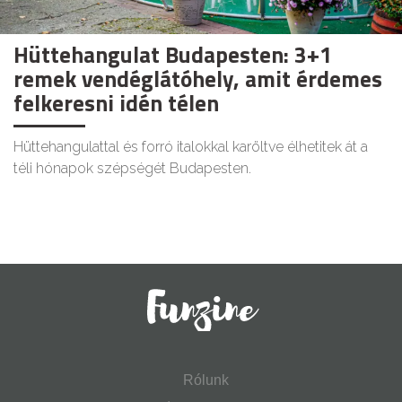
Hüttehangulat Budapesten: 3+1
remek vendéglátóhely, amit érdemes
felkeresni idén télen
Hüttehangulattal és forró italokkal karöltve élhetitek át a
téli hónapok szépségét Budapesten.
Rólunk