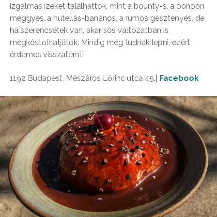
izgalmas ízeket találhattok, mint a bounty-s, a bonbon
meggyes, a nutellás-banános, a rumos gesztenyés, de
ha szerencsétek van, akár sós változatban is
megkóstolhatjátok. Mindig meg tudnak lepni, ezért
érdemes visszatérni!
1192 Budapest, Mészáros Lőrinc utca 45.|
Facebook