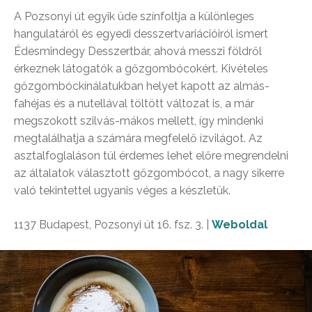
A Pozsonyi út egyik üde színfoltja a különleges
hangulatáról és egyedi desszertvariációiról ismert
Édesmindegy Desszertbár, ahová messzi földről
érkeznek látogatók a gőzgombócokért. Kivételes
gőzgombóckínálatukban helyet kapott az almás-
fahéjas és a nutellával töltött változat is, a már
megszokott szilvás-mákos mellett, így mindenki
megtalálhatja a számára megfelelő ízvilágot. Az
asztalfoglaláson túl érdemes lehet előre megrendelni
az általatok választott gőzgombócot, a nagy sikerre
való tekintettel ugyanis véges a készletük.
1137 Budapest, Pozsonyi út 16. fsz. 3. |
Weboldal