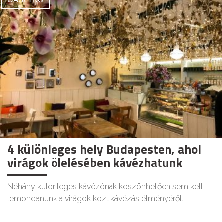
4 különleges hely Budapesten, ahol
virágok ölelésében kávézhatunk
Néhány különleges kávézónak köszönhetően sem kell
lemondanunk a virágok közt kávézás élményéről.