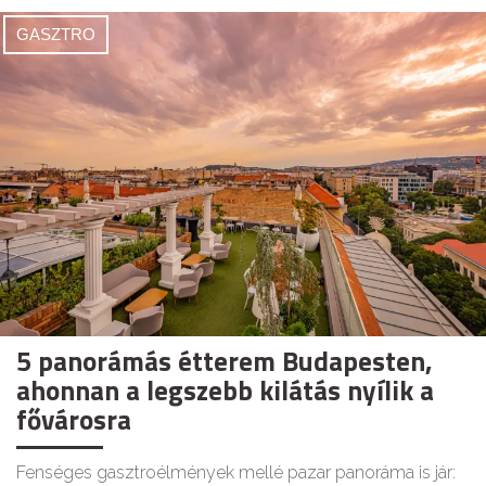
GASZTRO
5 panorámás étterem Budapesten,
ahonnan a legszebb kilátás nyílik a
fővárosra
Fenséges gasztroélmények mellé pazar panoráma is jár: