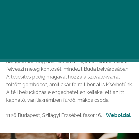
Majorka
A Városmajor gasztrokocsmája 2009 óta indítja a téli
szezont az ikonikus Majorka gőzgombóccal, így lettek
ők Budapest egyik kedvenc gőzgombócozója. Rájuk
mindig számíthatunk, ha az Alpok hüttéinek
hangulatára vágyunk, hiszen a Majorka minden ősszel
felveszi meleg köntösét, mindezt Buda belvárosában.
A téliesítés pedig magával hozza a szilvalekvárral
töltött gombócot, amit akár forralt borral is kísérhetünk.
A téli bekuckózás elengedhetetlen kelléke lett az itt
kapható, vaníliakrémben fürdő, mákos csoda.
1126 Budapest, Szilágyi Erzsébet fasor 16. |
Weboldal