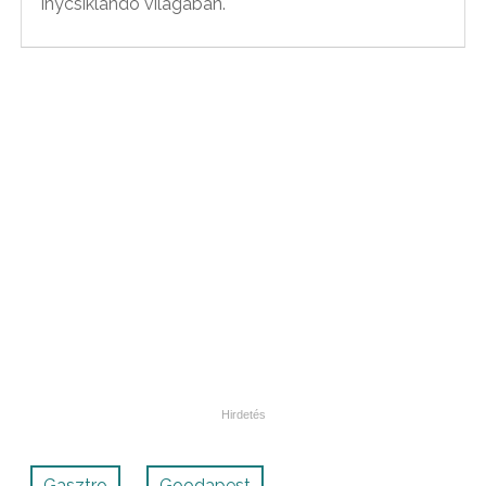
ínycsiklandó világában.
Gasztro
Goodapest
,