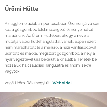
Ürömi Hütte
Az agglomerációban, pontosabban Ürömön járva sem
kell a gőzgombóc lélekmelengető élménye nélkül
maradnunk. Az Ürömi Hüttében, ahogy a neve is
mutatja valódi hüttehangulattal várnak, éppen ezért
nem maradhatott le a menüről a házi vaníliasodóval
leöntött és mákkal megszórt gőzgombóc, amely a
nyár végeztével újra bekerült a kínálatba. Térjetek be
hozzájuk, ha családias hangulatra és finom ízekre
vágytok!
2096 Üröm, Rókahegyi út |
Weboldal