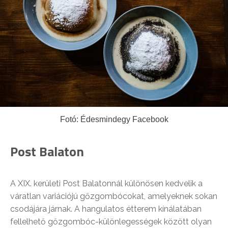
Fotó: Édesmindegy Facebook
Post Balaton
A XIX. kerületi Post Balatonnál különösen kedvelik a
váratlan variációjú gőzgombócokat, amelyeknek sokan
csodájára járnak. A hangulatos étterem kínálatában
fellelhető gőzgombóc-különlegességek között olyan