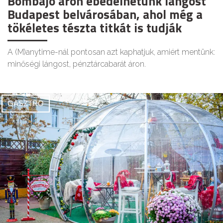
Bombajó áron ebédelhetünk lángost
Budapest belvárosában, ahol még a
tökéletes tészta titkát is tudják
A (M)anytime-nál pontosan azt kaphatjuk, amiért mentünk:
minőségi lángost, pénztárcabarát áron.
GASZTRO