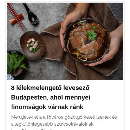
8 lélekmelengető levesező
Budapesten, ahol mennyei
finomságok várnak ránk
Merüljetek el a a főváros gőzölgő keleti ízeinek és
a legkülönlegesebb szürcsölnivalóinak