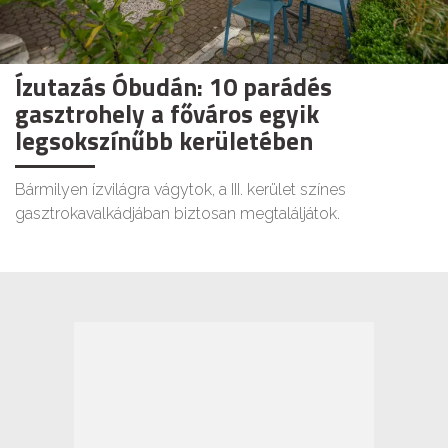
Ízutazás Óbudán: 10 parádés
gasztrohely a főváros egyik
legsokszínűbb kerületében
Bármilyen ízvilágra vágytok, a III. kerület színes
gasztrokavalkádjában biztosan megtaláljátok.