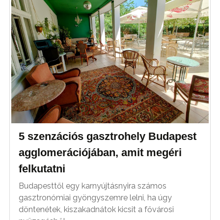
5 szenzációs gasztrohely Budapest
agglomerációjában, amit megéri
felkutatni
Budapesttől egy karnyújtásnyira számos
gasztronómiai gyöngyszemre lelni, ha úgy
döntenétek, kiszakadnátok kicsit a fővárosi