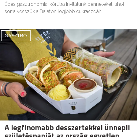
Édes gasztronómiai körútra invitálunk benneteket, ahol
sorra vesszük a Balaton legjobb cukrászdáit.
GASZTRO
A legfinomabb desszertekkel ünnepli
születésnapját az ország egyetlen