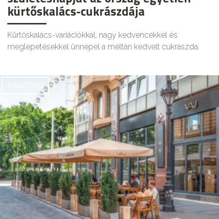
kürtőskalács-cukrászdája
Kürtőskalács-variációkkal, nagy kedvencekkel és
meglepetésekkel ünnepel a méltán kedvelt cukrászda.
GASZTRO