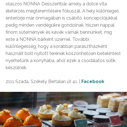
olaszos NONNA Desszertbár, amely a dolce vita
életérzés megteremtésére fókuszál. A hely különleges
enteriőrje már önmagában is csábító, koncepciójukkal
pedig minden vendégükre gondolnak, hiszen nappal
finom sütemények és kávék várnak bennünket, míg
este a NONNA bárként üzemel. További
különlegesség, hogy a korábban parasztházként
használt bolt nyitott terének köszönhetően betekintést
nyerhetünk a konyhába, ahol ezek a csodálatos sütik
készülnek.
2111 Szada, Székely Bertalan út 41. |
Facebook