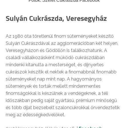
Fotók: Szelet Cukrászda Facebook
Sulyán Cukrászda, Veresegyház
Az 1980 óta töretlenül finom süteményeket készítő
Sulyán Cukrászdával az agglomerációban két helyen,
Veresegyházon és Gödöllőn is találkozhatunk. A
családi vállalkozásként működő cukrászdában
mindenki kitanulta a mesterséget, és díjnyertes
cukrászok készítik el nektek a finomabbnál finomabb
süteményeket nap mint nap. A hagyományos
sütemények és torták mellett mindenmentes
finomságokkal is készülnek a vendégeknek, a téli
időszakban pedig saját gyártású, prémium minőségű
és több díjat bezsebelt szaloncukrokkal örvendeztetik
meg az édességkedvelőket.