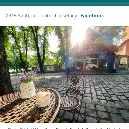
sétányt.
2628 Szob, Luczenbacher sétány |
Facebook