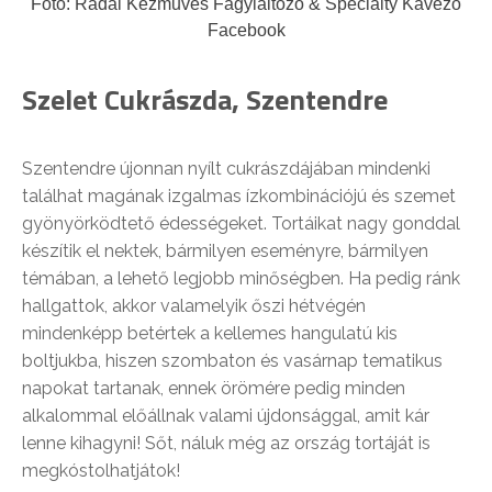
Fotó: Rádai Kézműves Fagylaltozó & Specialty Kávézó
Facebook
Szelet Cukrászda, Szentendre
Szentendre újonnan nyílt cukrászdájában mindenki
találhat magának izgalmas ízkombinációjú és szemet
gyönyörködtető édességeket. Tortáikat nagy gonddal
készítik el nektek, bármilyen eseményre, bármilyen
témában, a lehető legjobb minőségben. Ha pedig ránk
hallgattok, akkor valamelyik őszi hétvégén
mindenképp betértek a kellemes hangulatú kis
boltjukba, hiszen szombaton és vasárnap tematikus
napokat tartanak, ennek örömére pedig minden
alkalommal előállnak valami újdonsággal, amit kár
lenne kihagyni! Sőt, náluk még az ország tortáját is
megkóstolhatjátok!