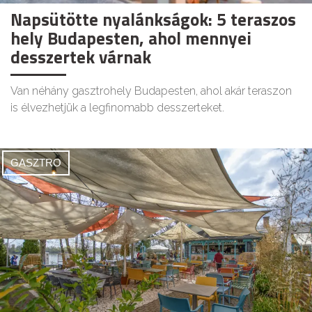
Napsütötte nyalánkságok: 5 teraszos
hely Budapesten, ahol mennyei
desszertek várnak
Van néhány gasztrohely Budapesten, ahol akár teraszon
is élvezhetjük a legfinomabb desszerteket.
GASZTRO