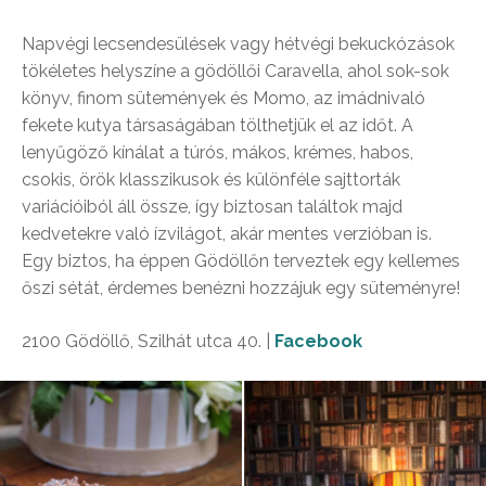
Napvégi lecsendesülések vagy hétvégi bekuckózások
tökéletes helyszíne a gödöllői Caravella, ahol sok-sok
könyv, finom sütemények és Momo, az imádnivaló
fekete kutya társaságában tölthetjük el az időt. A
lenyűgöző kínálat a túrós, mákos, krémes, habos,
csokis, örök klasszikusok és különféle sajttorták
variációiból áll össze, így biztosan találtok majd
kedvetekre való ízvilágot, akár mentes verzióban is.
Egy biztos, ha éppen Gödöllőn terveztek egy kellemes
őszi sétát, érdemes benézni hozzájuk egy süteményre!
2100 Gödöllő, Szilhát utca 40. |
Facebook