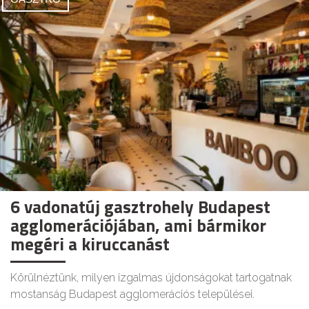
6 vadonatúj gasztrohely Budapest
agglomerációjában, ami bármikor
megéri a kiruccanást
Körülnéztünk, milyen izgalmas újdonságokat tartogatnak
mostanság Budapest agglomerációs települései.