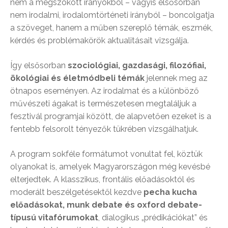
nem a megszokott irányokból – vagyis elsősorban
nem irodalmi, irodalomtörténeti irányból – boncolgatja
a szöveget, hanem a műben szereplő témák, eszmék,
kérdés és problémakörök aktualitásait vizsgálja.
Így elsősorban
szociológiai, gazdasági, filozófiai,
ökológiai és életmódbeli témák
jelennek meg az
ötnapos eseményen. Az irodalmat és a különböző
művészeti ágakat is természetesen megtaláljuk a
fesztivál programjai között, de alapvetően ezeket is a
fentebb felsorolt tényezők tükrében vizsgálhatjuk.
A program sokféle formátumot vonultat fel, köztük
olyanokat is, amelyek Magyarországon még kevésbé
elterjedtek. A klasszikus, frontális előadásoktól és
moderált beszélgetésektől kezdve
pecha kucha
előadásokat, munk debate és oxford debate-
típusú vitafórumokat
, dialogikus „prédikációkat” és