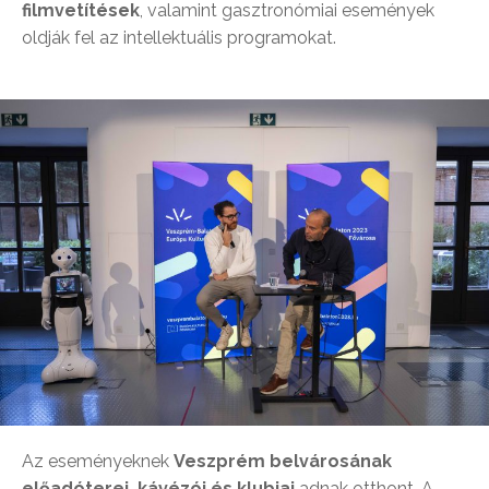
filmvetítések
, valamint gasztronómiai események
oldják fel az intellektuális programokat.
Az eseményeknek
Veszprém belvárosának
előadóterei, kávézói és klubjai
adnak otthont. A