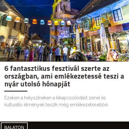
6 fantasztikus fesztivál szerte az
országban, ami emlékezetessé teszi a
nyár utolsó hónapját
Ezeken a helyszíneken a kikapcsolódást zenei és
kulturális élmények teszik még emlékezetesebbé.
BALATON