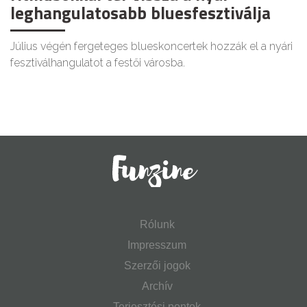
leghangulatosabb bluesfesztiválja
Július végén fergeteges blueskoncertek hozzák el a nyári
fesztiválhangulatot a festői városba.
Rólunk
Impresszum
Szerzői jogok
Archív
Terjesztési pontok