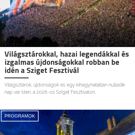
Világsztárokkal, hazai legendákkal és
izgalmas újdonságokkal robban be
idén a Sziget Fesztivál
Világsztárok, újdonságok és egy kihagyhatatlan nulladik
nap vár idén, a 2026-os Sziget Fesztiválon.
PROGRAMOK