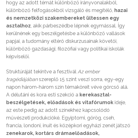
hogy az adott témát különböző irányvonalakból,
különböző felfogásokból vizsgáló és megítélő,
hazai
és nemzetközi szakembereket ültessen egy
asztalhoz
, akik párbeszédbe lépnek egymással. Így
kerülnének egy beszélgetésbe a különböző vallások
papjai, a tudomány eltérő diskurzusainak követői,
különböző gazdasági, filozófiai vagy politikai iskolák
képviselői.
Struktúráját tekintve a fesztivál
Az ember
tragédiájában
szereplő 15 színt veszi sorra, egy-egy
napon három-három szín témaköreit véve górcső alá.
A délutáni és kora esti szekció a
kerekasztal-
beszélgetések, előadások és vitafórumok
ideje,
az este pedig az adott színekhez kapcsolódó
művészeti produkcióké. Egyiptomi, görög, cseh,
francia, londoni, inuit és középkori egyházi zenét játszó
zenekarok, kortárs drámaelőadások,