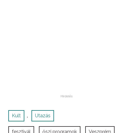
Kult
Utazás
,
fesztivál
őszi programok
Veszprém