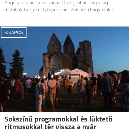
Augusztusban ismét vár az Ördögkatlan, mi pedig
mutatjuk, hogy melyik programokat nem hagynánk ki.
KIKAPCS
Sokszínű programokkal és lüktető
ritmusokkal tér vissza a nyár