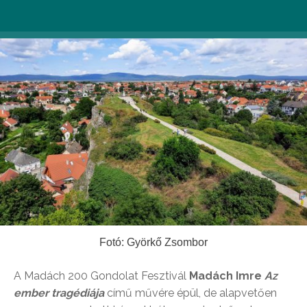
Fotó: Györkő Zsombor
A Madách 200 Gondolat Fesztivál
Madách Imre
Az
ember tragédiája
című művére épül, de alapvetően