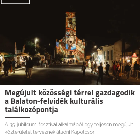
Megújult közösségi térrel gazdagodik
a Balaton-felvidék kulturális
találkozópontja
A 35. jubileumi fesztivál alkalmából egy teljesen megújult
közterületet terveznek átadni Kapolcson.