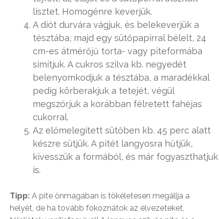
lisztet. Homogénre keverjük.
A diót durvára vágjuk, és belekeverjük a
tésztába, majd egy sütőpapírral bélelt, 24
cm-es átmérőjű torta- vagy piteformába
simítjuk. A cukros szilva kb. negyedét
belenyomkodjuk a tésztába, a maradékkal
pedig körberakjuk a tetejét, végül
megszórjuk a korábban félretett fahéjas
cukorral.
Az előmelegített sütőben kb. 45 perc alatt
készre sütjük. A pitét langyosra hűtjük,
kivesszük a formából, és már fogyaszthatjuk
is.
Tipp:
A pite önmagában is tökéletesen megállja a
helyét, de ha tovább fokoznátok az élvezeteket,