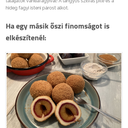
tálaljátok vaníliafagyival! A langyos szilvás pite és a
hideg fagyi isteni párost alkot.
Ha egy másik őszi finomságot is
elkészítenél: