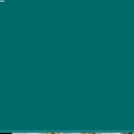
A sülő szilvás pite karamellizált, fahéjas-diós
illata mindenki szívét megdobogtatja. Az
ellenállhatatlan ízén és illatán kívül az sem
elhanyagolható, hogy a szilva kiváló A-, B- és C-
vitaminforrás, melyekből jól jön az utánpótlás az
őszi hónapokban.