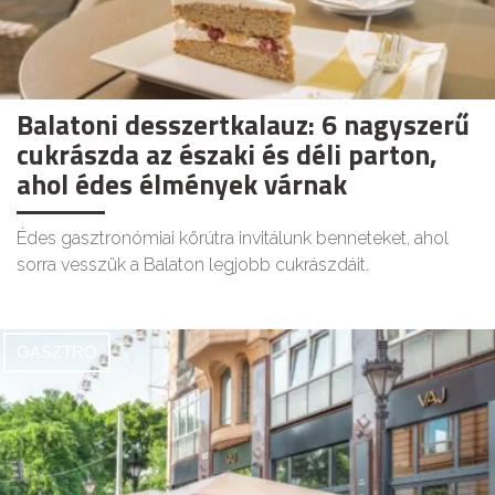
Balatoni desszertkalauz: 6 nagyszerű
cukrászda az északi és déli parton,
ahol édes élmények várnak
Édes gasztronómiai körútra invitálunk benneteket, ahol
sorra vesszük a Balaton legjobb cukrászdáit.
GASZTRO