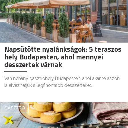
Napsütötte nyalánkságok: 5 teraszos
hely Budapesten, ahol mennyei
desszertek várnak
Van néhány gasztrohely Budapesten, ahol akár teraszon
is élvezhetjük a legfinomabb desszerteket.
GASZTRO