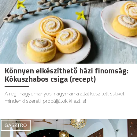
Könnyen elkészíthető házi finomság:
Kókuszhabos csiga (recept)
A régi, hagyományos, nagymama által készített sütiket
mindenki szereti, próbáljátok ki ezt is!
GASZTRO