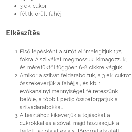
3 ek. cukor
fél tk. őrölt fahéj
Elkészítés
Első lépésként a sütőt előmelegítjük 175
fokra. A szilvákat megmossuk, kimagozzuk,
és méretüktől függően 6-8 cikkre vágjuk.
Amikor a szilvát feldaraboltuk, a 3 ek. cukrot
összekeverjük a fahéjjal, és kb. 1
evőkanálnyi mennyiséget félreteszünk
belőle, a többit pedig összeforgatjuk a
szilvadarabokkal.
A tésztához kikeverjük a tojásokat a
cukrokkal és a sóval, majd hozzáadjuk a
tejfölt, az olajat és a sütőporral átszitált