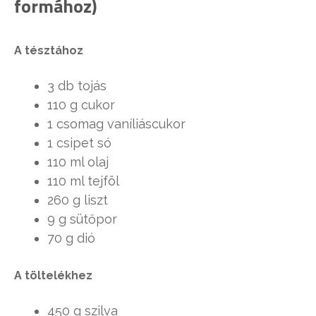
formához)
A tésztához
3 db tojás
110 g cukor
1 csomag vaníliáscukor
1 csipet só
110 ml olaj
110 ml tejföl
260 g liszt
9 g sütőpor
70 g dió
A töltelékhez
450 g szilva