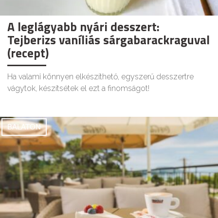
A leglágyabb nyári desszert:
Tejberizs vaníliás sárgabarackraguval
(recept)
Ha valami könnyen elkészíthető, egyszerű desszertre
vágytok, készítsétek el ezt a finomságot!
BALATON