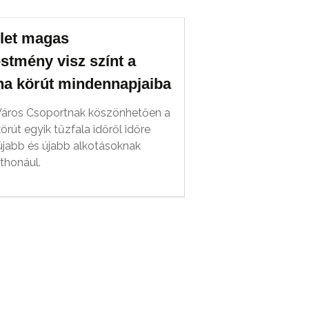
let magas
estmény visz színt a
ina körút mindennapjaiba
Város Csoportnak köszönhetően a
körút egyik tűzfala időről időre
, újabb és újabb alkotásoknak
thonául.