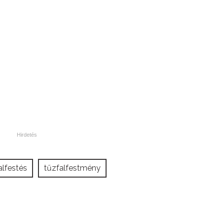
alfestés
tűzfalfestmény