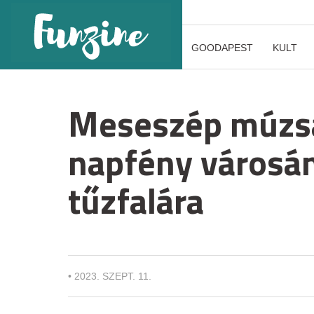
GOODAPEST
KULT
Meseszép múzsa
napfény városá
tűzfalára
•
2023. SZEPT. 11.