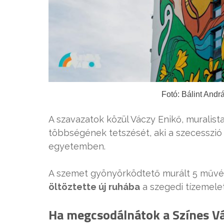
Fotó: Bálint And
A szavazatok közül Váczy Enikő, muralista
többségének tetszését, aki a szecesszió 
egyetemben.
A szemet gyönyörködtető murált 5 művész
öltöztette új ruhába
a szegedi tízemelet
Ha megcsodálnátok a Színes Vár