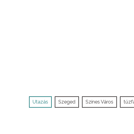
Utazás
Szeged
Színes Város
tűzf