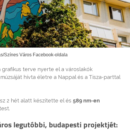
rás/Színes Város Facebook-oldala
 grafikus terve nyerte el a városlakók
múzsáját hívta életre a Nappal és a Tisza-parttal
 2 hét alatt készítette el és
589 nm-en
est.
os legutóbbi, budapesti projektjét: