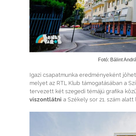
Fotó: Bálint And
Igazi csapatmunka eredményeként jöhet
melyet az RTL Klub támogatásában a Szín
tervezett két szegedi témájú grafika köz
viszontlátni
a Székely sor 21. szám alatt 