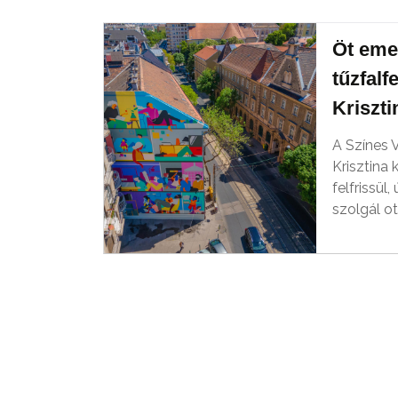
Öt eme
tűzfalf
Kriszt
A Színes 
Krisztina 
felfrissül
szolgál ot