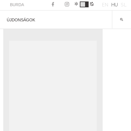
EN
HU
SL
BURDA
ÚJDONSÁGOK