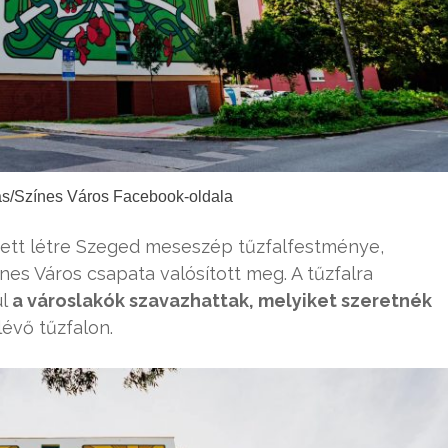
rás/Színes Város Facebook-oldala
ett létre Szeged meseszép tűzfalfestménye,
es Város csapata valósított meg. A tűzfalra
ül
a városlakók szavazhattak, melyiket szeretnék
lévő tűzfalon.