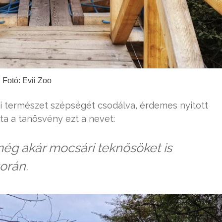
Fotó: Evii Zoo
yi természet szépségét csodálva, érdemes nyitott
ta a tanösvény ezt a nevet:
ég akár mocsári teknősöket is
orán.