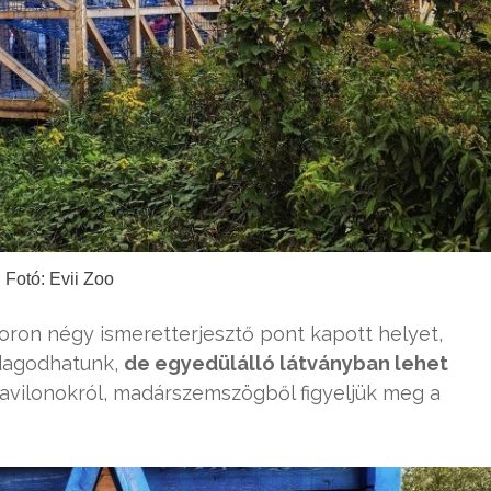
Fotó: Evii Zoo
ron négy ismeretterjesztő pont kapott helyet,
dagodhatunk,
de egyedülálló látványban lehet
pavilonokról, madárszemszögből figyeljük meg a