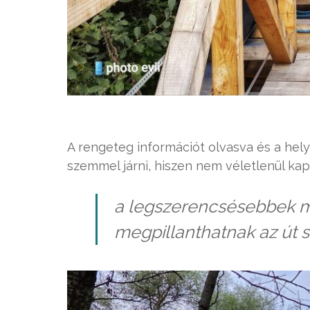
A rengeteg információt olvasva és a hel
szemmel járni, hiszen nem véletlenül kap
a legszerencsésebbek m
megpillanthatnak az út s