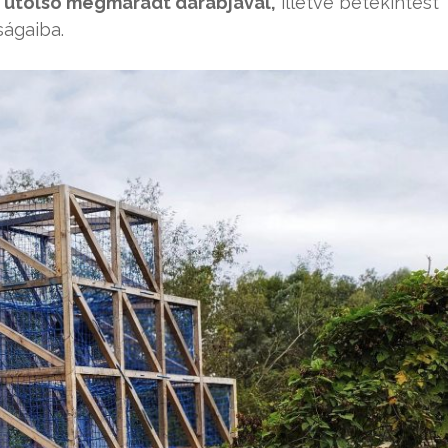
 utolsó megmaradt darabjával,
illetve betekintést
ságaiba.