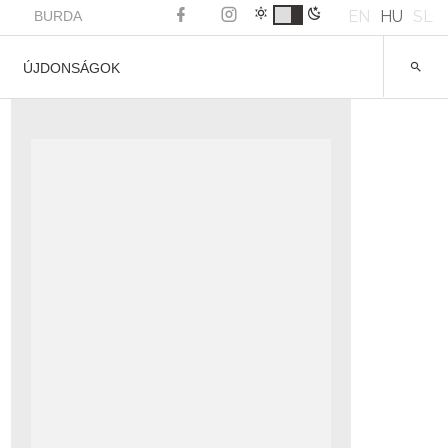
EN
HU
SL
BURDA
ÚJDONSÁGOK