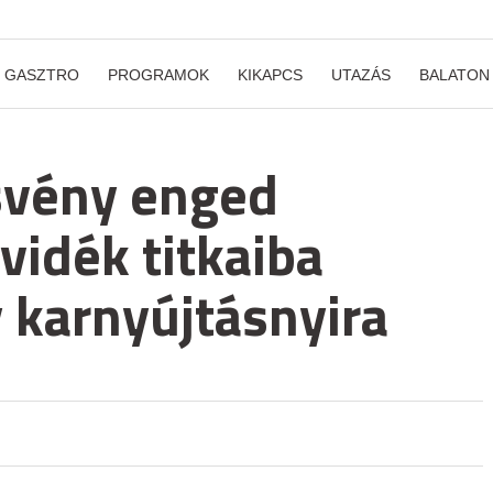
GASZTRO
PROGRAMOK
KIKAPCS
UTAZÁS
BALATON
svény enged
pvidék titkaiba
 karnyújtásnyira