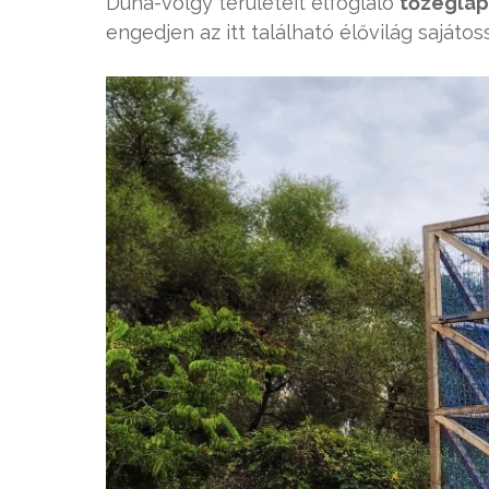
Duna-völgy területeit elfoglaló
tőzegláp
engedjen az itt található élővilág sajátos