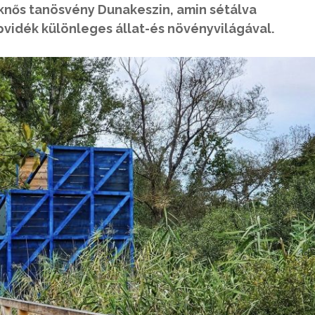
eknős tanösvény Dunakeszin, amin sétálva
pvidék különleges állat-és növényvilágával.