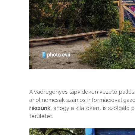
A vadregényes lápvidéken vezető pallóso
ahol nemcsak számos információval gaz
részünk,
ahogy a kilátóként is szolgáló 
területet.