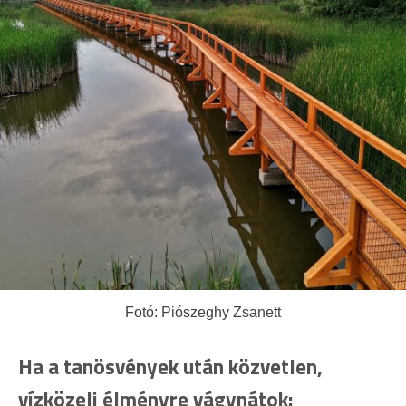
Fotó: Piószeghy Zsanett
Ha a tanösvények után közvetlen,
vízközeli élményre vágynátok: