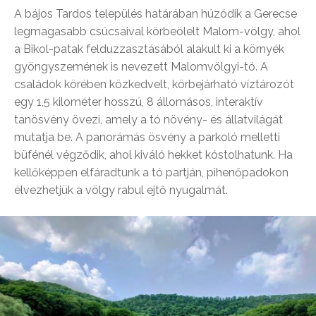
A bájos Tardos település határában húzódik a Gerecse
legmagasabb csúcsaival körbeölelt Malom-völgy, ahol
a Bikol-patak felduzzasztásából alakult ki a környék
gyöngyszemének is nevezett Malomvölgyi-tó. A
családok körében közkedvelt, körbejárható víztározót
egy 1,5 kilométer hosszú, 8 állomásos, interaktív
tanösvény övezi, amely a tó növény- és állatvilágát
mutatja be. A panorámás ösvény a parkoló melletti
büfénél végződik, ahol kiváló hekket kóstolhatunk. Ha
kellőképpen elfáradtunk a tó partján, pihenőpadokon
élvezhetjük a völgy rabul ejtő nyugalmát.