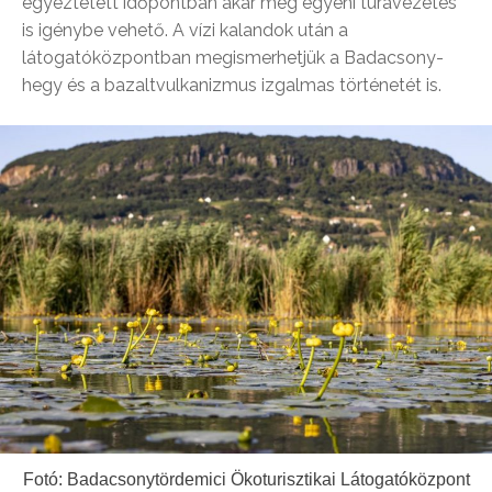
egyeztetett időpontban akár még egyéni túravezetés
is igénybe vehető. A vízi kalandok után a
látogatóközpontban megismerhetjük a Badacsony-
hegy és a bazaltvulkanizmus izgalmas történetét is.
Fotó: Badacsonytördemici Ökoturisztikai Látogatóközpont