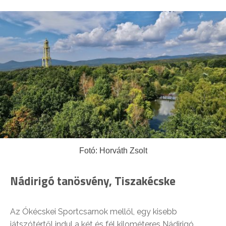
Fotó: Horváth Zsolt
Nádirigó tanösvény, Tiszakécske
Az Ókécskei Sportcsarnok mellől, egy kisebb
játszótértől indul a két és fél kilométeres Nádirigó