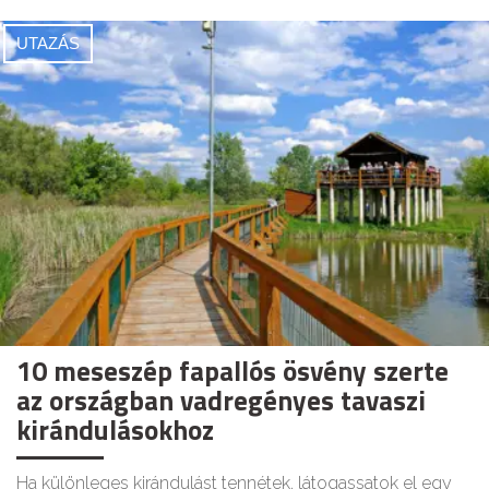
UTAZÁS
10 meseszép fapallós ösvény szerte
az országban vadregényes tavaszi
kirándulásokhoz
Ha különleges kirándulást tennétek, látogassatok el egy