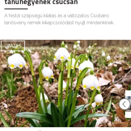
tanúhegyének csúcsán
A festői szépségű kilátás és a változatos Csobánc
tanösvény remek kikapcsolódást nyújt mindenkinek.
UTAZÁS