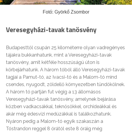
Fotó: Györkő Zsombor
Veresegyházi-tavak tanösvény
Budapesttől csupán 25 kilométerre olyan vadregényes
tájakra bukkanhatunk, mint a Veresegyházi-tavak
tanösvény, amit kétféle hosszúságú úton is
körbejárhatunk. A három tóból álló Veresegyházi-tavak
tagjai a Pamut-tó, az Ivacsi-tó és a Malom-tó mind
csendes, nyugodt, zöldellő környezetben tündökölnek.
A három tó partján fut végig a 13 állomásos
Veresegyházi-tavak tanösvény, amelynek bejárása
közben vadkacsákkal, teknősökkel, orchideákkal és
akár még édesvízi medúzákkal is találkozhatunk.
Nyáron pedig a Malom-tó egyik szakaszán a
Tóstrandon reggel 8 órától este 8 óráig még