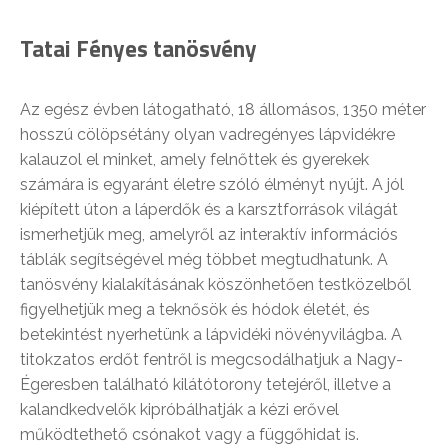
Tatai Fényes tanösvény
Az egész évben látogatható, 18 állomásos, 1350 méter
hosszú cölöpsétány olyan vadregényes lápvidékre
kalauzol el minket, amely felnőttek és gyerekek
számára is egyaránt életre szóló élményt nyújt. A jól
kiépített úton a láperdők és a karsztforrások világát
ismerhetjük meg, amelyről az interaktív információs
táblák segítségével még többet megtudhatunk. A
tanösvény kialakításának köszönhetően testközelből
figyelhetjük meg a teknősök és hódok életét, és
betekintést nyerhetünk a lápvidéki növényvilágba. A
titokzatos erdőt fentről is megcsodálhatjuk a Nagy-
Égeresben található kilátótorony tetejéről, illetve a
kalandkedvelők kipróbálhatják a kézi erővel
működtethető csónakot vagy a függőhidat is.