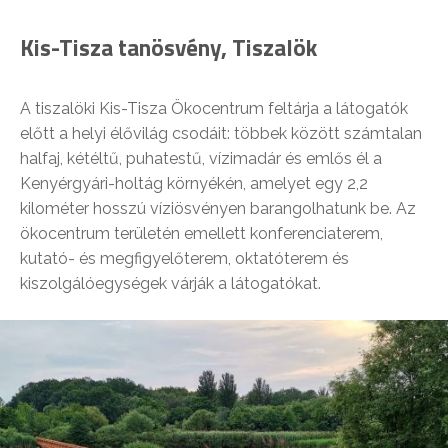
Kis-Tisza tanösvény, Tiszalök
A tiszalöki Kis-Tisza Ökocentrum feltárja a látogatók
előtt a helyi élővilág csodáit: többek között számtalan
halfaj, kétéltű, puhatestű, vízimadár és emlős él a
Kenyérgyári-holtág környékén, amelyet egy 2,2
kilométer hosszú víziösvényen barangolhatunk be. Az
ökocentrum területén emellett konferenciaterem,
kutató- és megfigyelőterem, oktatóterem és
kiszolgálóegységek várják a látogatókat.