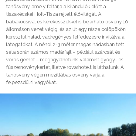
tanösvény, amely feltárja a kirándulók előtt a
tiszakécskei Holt-Tisza rejtett élővilágát. A
babakocsival és kerekesszékkel is bejárható ösvény 10
állomáson vezet végig, és az út egy része cölöpökön
keresztül halad, vadregényes felfedezésre invitálva a
látogatókat. A néhol 2-3 méter magas nádasban tett
séta során számos madárfajt – például szárcsát és
vörös gémet – megfigyelhetünk, valamint gyógy- és
fűszernövénykertet, illetve rovarhotelt is láthatunk. A
tanösvény végén mezítlábas ösvény várja a
felpezsdülni vágyókat.