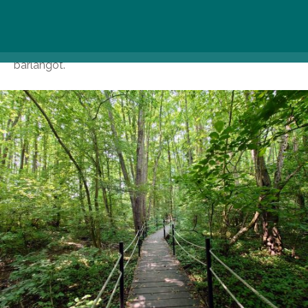
állat- és növényvilágáról is gyűjthetünk
információmorzsákat, mígnem elérjük túránk
végállomását, a festői környezetben rejtőző Vízfő-
barlangot.