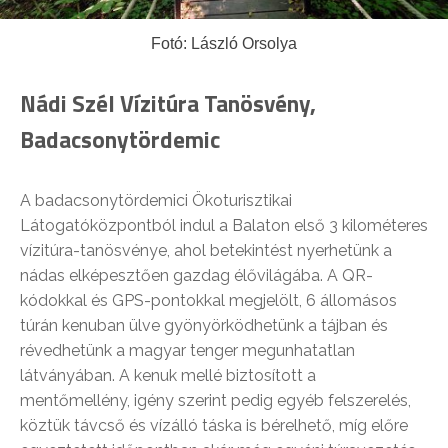
Fotó: László Orsolya
Nádi Szél Vízitúra Tanösvény,
Badacsonytördemic
A badacsonytördemici Ökoturisztikai
Látogatóközpontból indul a Balaton első 3 kilométeres
vízitúra-tanösvénye, ahol betekintést nyerhetünk a
nádas elképesztően gazdag élővilágába. A QR-
kódokkal és GPS-pontokkal megjelölt, 6 állomásos
túrán kenuban ülve gyönyörködhetünk a tájban és
révedhetünk a magyar tenger megunhatatlan
látványában. A kenuk mellé biztosított a
mentőmellény, igény szerint pedig egyéb felszerelés,
köztük távcső és vízálló táska is bérelhető, míg előre