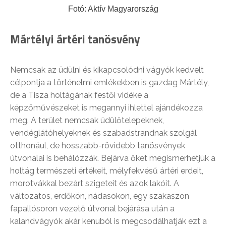
Fotó: Aktív Magyarország
Mártélyi ártéri tanösvény
Nemcsak az üdülni és kikapcsolódni vágyók kedvelt
célpontja a történelmi emlékekben is gazdag Mártély,
de a Tisza holtágának festői vidéke a
képzőművészeket is megannyi ihlettel ajándékozza
meg. A terület nemcsak üdülőtelepeknek,
vendéglátóhelyeknek és szabadstrandnak szolgál
otthonául, de hosszabb-rövidebb tanösvények
útvonalai is behálózzák. Bejárva őket megismerhetjük a
holtág természeti értékeit, mélyfekvésű ártéri erdeit,
morotvákkal bezárt szigeteit és azok lakóit. A
változatos, erdőkön, nádasokon, egy szakaszon
fapallósoron vezető útvonal bejárása után a
kalandvágyók akár kenuból is megcsodálhatják ezt a