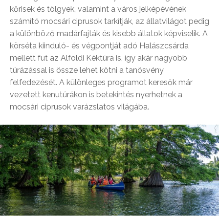
kőrisek és tölgyek, valamint a város jelképévének
számító mocsári ciprusok tarkítják, az állatvilágot pedig
a különböző madárfajták és kisebb állatok képviselik. A
körséta kiinduló- és végpontját adó Halászcsárda
mellett fut az Alföldi Kéktúra is, így akár nagyobb
túrázással is össze lehet kötni a tanösvény
felfedezését. A különleges programot keresők már
vezetett kenutúrákon is betekintés nyerhetnek a
mocsári ciprusok varázslatos világába.