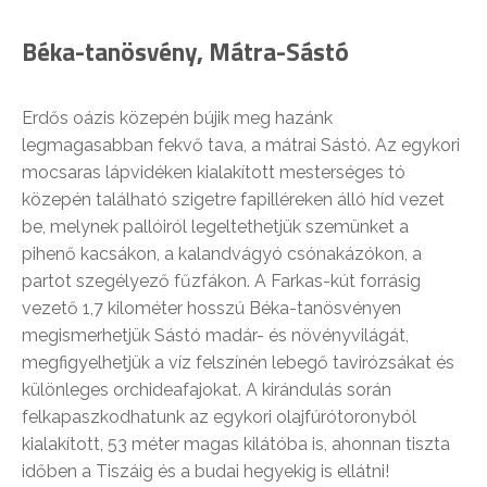
Béka-tanösvény, Mátra-Sástó
Erdős oázis közepén bújik meg hazánk
legmagasabban fekvő tava, a mátrai Sástó. Az egykori
mocsaras lápvidéken kialakított mesterséges tó
közepén található szigetre fapilléreken álló híd vezet
be, melynek pallóiról legeltethetjük szemünket a
pihenő kacsákon, a kalandvágyó csónakázókon, a
partot szegélyező fűzfákon. A Farkas-kút forrásig
vezető 1,7 kilométer hosszú Béka-tanösvényen
megismerhetjük Sástó madár- és növényvilágát,
megfigyelhetjük a víz felszínén lebegő tavirózsákat és
különleges orchideafajokat. A kirándulás során
felkapaszkodhatunk az egykori olajfúrótoronyból
kialakított, 53 méter magas kilátóba is, ahonnan tiszta
időben a Tiszáig és a budai hegyekig is ellátni!