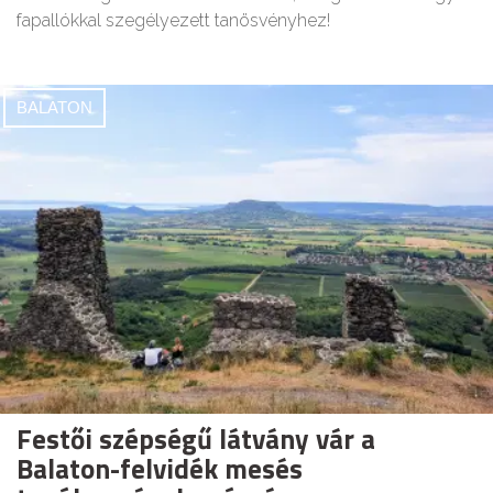
fapallókkal szegélyezett tanösvényhez!
BALATON
Festői szépségű látvány vár a
Balaton-felvidék mesés