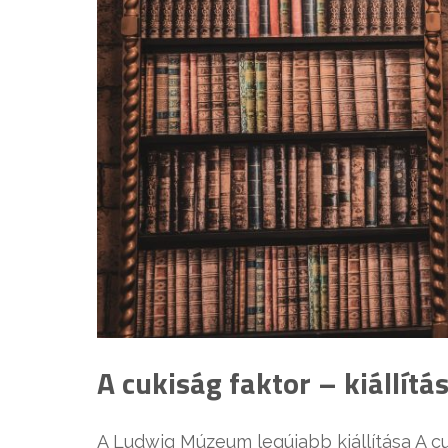
A cukiság faktor – kiállí
A Ludwig Múzeum legújabb kiállítása A cuk