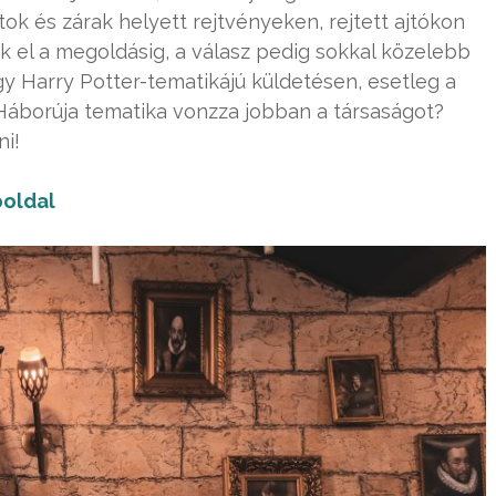
k és zárak helyett rejtvényeken, rejtett ajtókon
nk el a megoldásig, a válasz pedig sokkal közelebb
y Harry Potter-tematikájú küldetésen, esetleg a
Háborúja tematika vonzza jobban a társaságot?
ni!
oldal