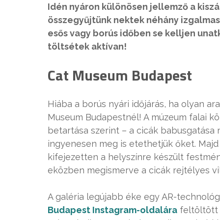
Idén nyáron különösen jellemző a kiszá
összegyűjtünk nektek néhány izgalma
esős vagy borús időben se kelljen unatk
töltsétek aktívan!
Cat Museum Budapest
Hiába a borús nyári időjárás, ha olyan a
Museum Budapestnél! A múzeum falai közö
betartása szerint – a cicák babusgatása m
ingyenesen meg is etethetjük őket. Majd 
kifejezetten a helyszínre készült festmén
eközben megismerve a cicák rejtélyes vi
A galéria legújabb éke egy AR-technológi
Budapest Instagram-oldalára
feltöltött