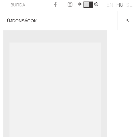
EN
HU
SL
BURDA
ÚJDONSÁGOK