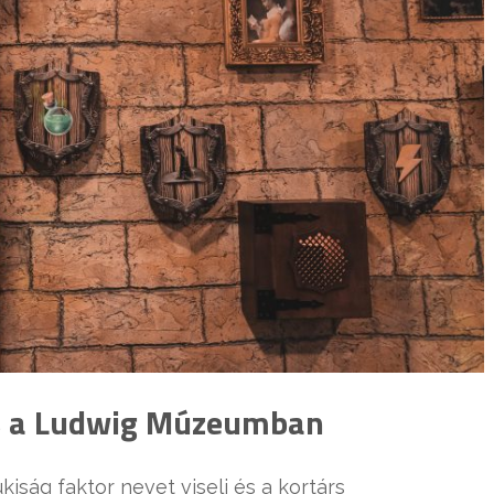
tás a Ludwig Múzeumban
iság faktor nevet viseli és a kortárs