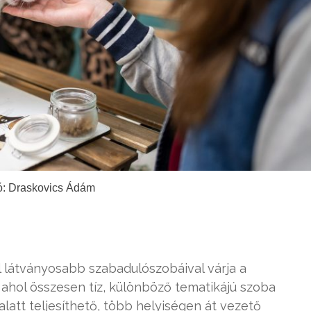
ó: Draskovics Ádám
 látványosabb szabadulószobáival várja a
ahol összesen tíz, különböző tematikájú szoba
latt teljesíthető, több helyiségen át vezető