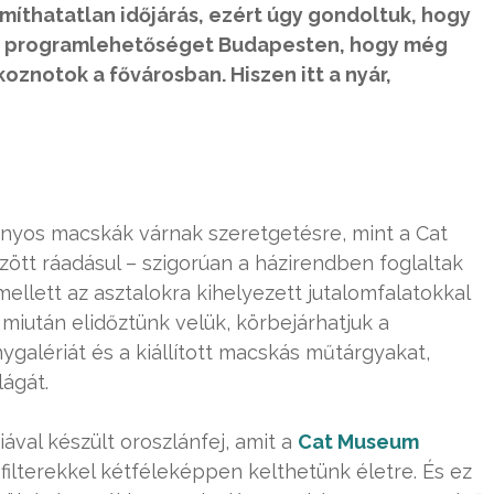
míthatatlan időjárás, ezért úgy gondoltuk, hogy
s programlehetőséget Budapesten, hogy még
oznotok a fővárosban. Hiszen itt a nyár,
ranyos macskák várnak szeretgetésre, mint a Cat
tt ráadásul – szigorúan a házirendben foglaltak
ellett az asztalokra kihelyezett jutalomfalatokkal
miután elidőztünk velük, körbejárhatjuk a
ygalériát és a kiállított macskás műtárgyakat,
lágát.
ával készült oroszlánfej, amit a
Cat Museum
 filterekkel kétféleképpen kelthetünk életre. És ez