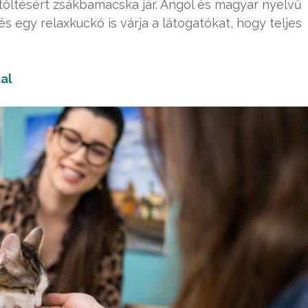
töltésért zsákbamacska jár. Angol és magyar nyelvű
és egy relaxkuckó is várja a látogatókat, hogy teljes
al