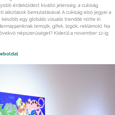
obb érdeklődést kiváltó jelenség, a cukiság
i alkotások bemutatásával. A cukiság első jegyei a
 később egy globális vizuális trenddé nőtte ki
nnapjainknak (emojik, gifek, logók, reklámok). Na
növekvő népszerűséget? Kiderül a november 12-ig
eboldal