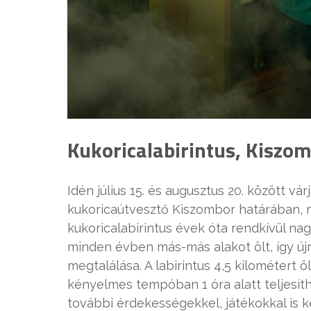
Kukoricalabirintus, Kiszo
Idén július 15. és augusztus 20. között vá
kukoricaútvesztő Kiszombor határában, 
kukoricalabirintus évek óta rendkívül n
minden évben más-más alakot ölt, így újr
megtalálása. A labirintus 4,5 kilométert ö
kényelmes tempóban 1 óra alatt teljesíthe
további érdekességekkel, játékokkal is k