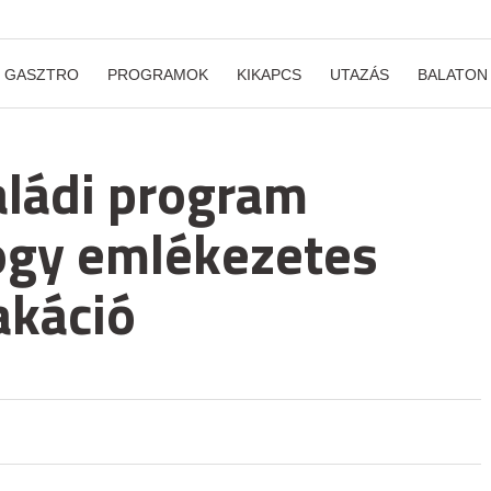
GASZTRO
PROGRAMOK
KIKAPCS
UTAZÁS
BALATON
aládi program
ogy emlékezetes
akáció