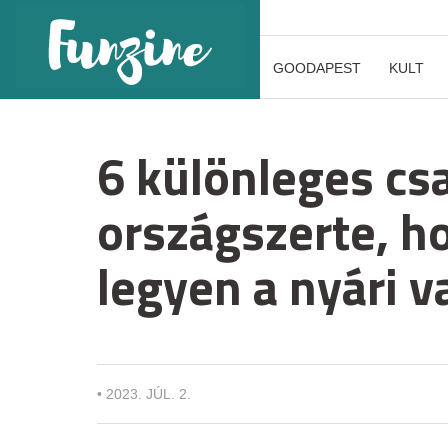
GOODAPEST
KULT
6 különleges cs
országszerte, h
legyen a nyári v
•
2023. JÚL. 2.