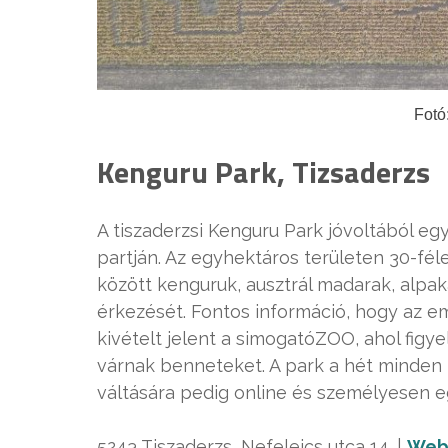
Fotó
Kenguru Park, Tizsaderzs
A tiszaderzsi Kenguru Park jóvoltából eg
partján. Az egyhektáros területen 30-fél
között kenguruk, ausztrál madarak, alpak
érkezését. Fontos információ, hogy az eml
kivételt jelent a simogatóZOO, ahol fig
várnak benneteket. A park a hét minden n
váltására pedig online és személyesen e
5243 Tiszaderzs, Nefelejcs utca 14. |
Web