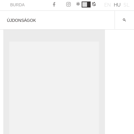
EN
HU
SL
BURDA
ÚJDONSÁGOK