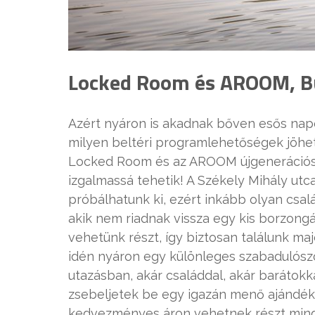
Locked Room és AROOM, B
Azért nyáron is akadnak bőven esős napo
milyen beltéri programlehetőségek jöhe
Locked Room és az AROOM újgenerációs 
izgalmassá tehetik! A Székely Mihály utc
próbálhatunk ki, ezért inkább olyan csa
akik nem riadnak vissza egy kis borzongá
vehetünk részt, így biztosan találunk maj
idén nyáron egy különleges szabadulószo
utazásban, akár családdal, akár barátokk
zsebeljetek be egy igazán menő ajándéko
kedvezményes áron vehetnek részt mind