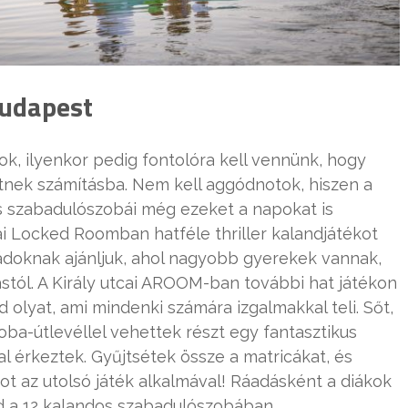
udapest
k, ilyenkor pedig fontolóra kell vennünk, hogy
tnek számításba. Nem kell aggódnotok, hiszen a
szabadulószobái még ezeket a napokat is
ai Locked Roomban hatféle thriller kalandjátékot
ládoknak ajánljuk, ahol nagyobb gyerekek vannak,
stól. A Király utcai AROOM-ban további hat játékon
d olyat, ami mindenki számára izgalmakkal teli. Sőt,
ba-útlevéllel vehettek részt egy fantasztikus
al érkeztek. Gyűjtsétek össze a matricákat, és
t az utolsó játék alkalmával! Ráadásként a diákok
 a 12 kalandos szabadulószobában.