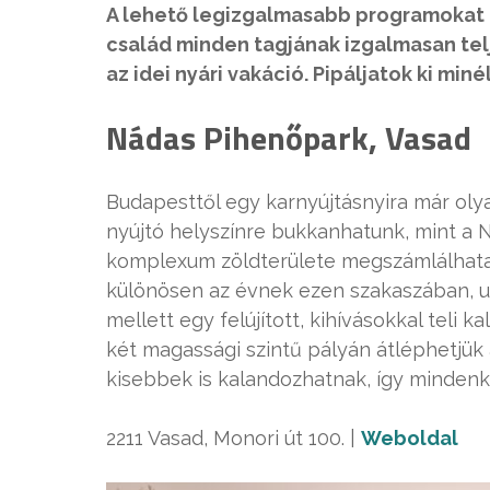
A lehető legizgalmasabb programokat 
család minden tagjának izgalmasan tel
az idei nyári vakáció. Pipáljatok ki miné
Nádas Pihenőpark, Vasad
Budapesttől egy karnyújtásnyira már oly
nyújtó helyszínre bukkanhatunk, mint a 
komplexum zöldterülete megszámlálhata
különösen az évnek ezen szakaszában, u
mellett egy felújított, kihívásokkal teli ka
két magassági szintű pályán átléphetjük 
kisebbek is kalandozhatnak, így mindenk
2211 Vasad, Monori út 100. |
Weboldal