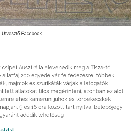
: Útvesztő Facebook
y csipet Ausztrália elevenedik meg a Tisza-tó
e állatfaj 200 egyede vár felfedezésre, többek
ák, majmok és szurikáták várják a látogatók
ített állatokat tilos megérinteni, azonban ez alól
yelemre éhes kameruni juhok és törpekecskék
apján, 9 és 16 óra között tart nyitva, belépőjegy
gyaránt adódik lehetőség.
oldal