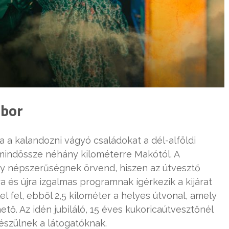
mbor
rja a kalandozni vágyó családokat a dél-alföldi
mindössze néhány kilométerre Makótól. A
agy népszerűségnek örvend, hiszen az útvesztő
a és újra izgalmas programnak ígérkezik a kijárat
lel fel, ebből 2,5 kilométer a helyes útvonal, amely
tő. Az idén jubiláló, 15 éves kukoricaútvesztőnél
észülnek a látogatóknak.