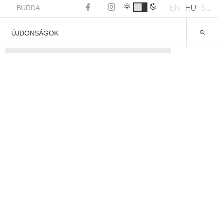
EN
HU
SL
BURDA
ÚJDONSÁGOK