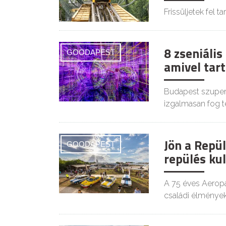
Frissüljetek fel 
8 zseniáli
GOODAPEST
amivel tart
Budapest szuper 
izgalmasan fog te
Jön a Repül
GOODAPEST
repülés kul
A 75 éves Aerop
családi élményekk