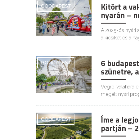
Kitört a v
GOODAPEST
nyarán – n
A 2025-ös nyári 
a kicsiket és a n
6 budapest
GOODAPEST
szünetre, a
Végre-valahára el
megélt nyári pro
Íme a legj
GOODAPEST
partján – 2