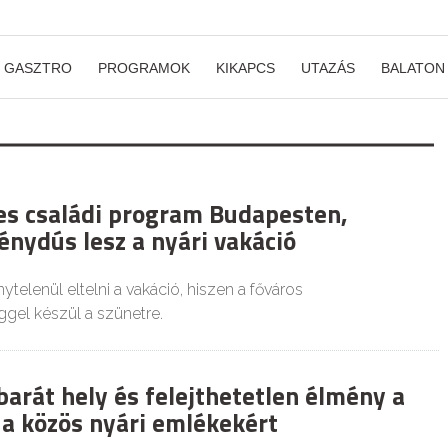
GASZTRO
PROGRAMOK
KIKAPCS
UTAZÁS
BALATON
es családi program Budapesten,
énydús lesz a nyári vakáció
elenül eltelni a vakáció, hiszen a főváros
el készül a szünetre.
barát hely és felejthetetlen élmény a
 a közös nyári emlékekért