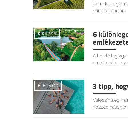
Remek programok
mindkét partján!
6 különleg
KIKAPCS
emlékezete
A lehető legizg
emlékezetes nyár
3 tipp, hog
ÉLETMÓD
Valószínűleg már 
hozzád hasonló f