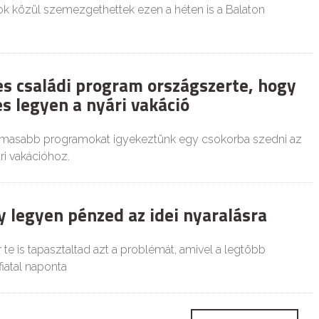
 közül szemezgethettek ezen a héten is a Balaton
es családi program országszerte, hogy
s legyen a nyári vakáció
almasabb programokat igyekeztünk egy csokorba szedni az
i vakációhoz.
y legyen pénzed az idei nyaralásra
te is tapasztaltad azt a problémát, amivel a legtöbb
iatal naponta