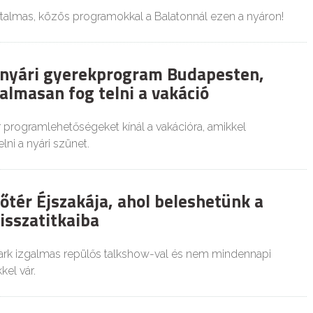
tartalmas, közös programokkal a Balatonnál ezen a nyáron!
s nyári gyerekprogram Budapesten,
almasan fog telni a vakáció
programlehetőségeket kínál a vakációra, amikkel
lni a nyári szünet.
őtér Éjszakája, ahol beleshetünk a
isszatitkaiba
ark izgalmas repülős talkshow-val és nem mindennapi
el vár.