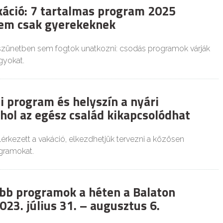
akáció: 7 tartalmas program 2025
em csak gyerekeknek
szünetben sem fogtok unatkozni: csodás programok várják
agyokat.
i program és helyszín a nyári
hol az egész család kikapcsolódhat
érkezett a vakáció, elkezdhetjük tervezni a közösen
gramokat.
obb programok a héten a Balaton
023. július 31. – augusztus 6.