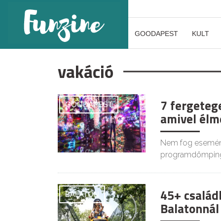
GOODAPEST
KULT
vakáció
7 fergeteg
GOODAPEST
amivel élm
Nem fog eseményt
programdömpingg
45+ család
BALATON
Balatonnál