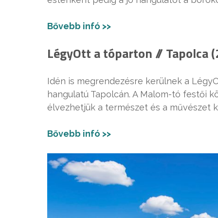
Bővebb infó >>
LégyOtt a tóparton // Tapolca 
Idén is megrendezésre kerülnek a LégyO
hangulatú Tapolcán. A Malom-tó festői 
élvezhetjük a természet és a művészet k
Bővebb infó >>