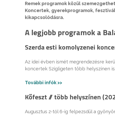
Remek programok közül szemezgethette
Koncertek, gyerekprogramok, fesztivá
kikapcsolódásra.
A legjobb programok a Bal
Szerda esti komolyzenei koncert
Az idei évben ismét megrendezésre ker
koncertek Szigligeten több helyszínen is
További infók >>
Kőfeszt // több helyszínen (20
Augusztus 2-től 6-ig felpezsdül a gyöny