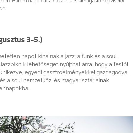
ben. Három napon át a hazai blues kimagasló képviselői
on.
gusztus 3-5.)
etetlen napot kínálnak a jazz, a funk és a soul
azzpiknik lehetőséget nyújthat arra, hogy a festői
iknikezve, egyedi gasztroélményekkel gazdagodva,
 és a soul nemzetközi és magyar sztárjainak
dennapokba.