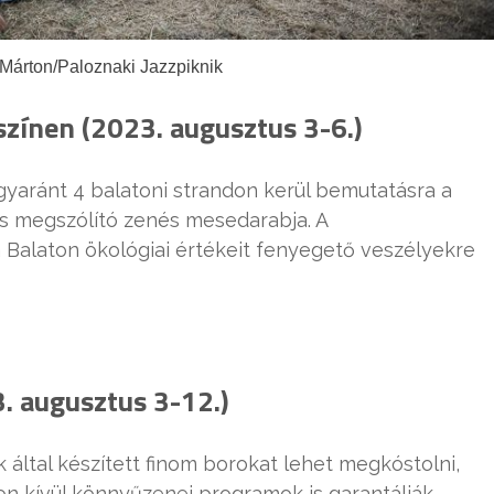
Márton/Paloznaki Jazzpiknik
yszínen (2023. augusztus 3-6.)
gyaránt 4 balatoni strandon kerül bemutatásra a
is megszólító zenés mesedarabja. A
 Balaton ökológiai értékeit fenyegető veszélyekre
 augusztus 3-12.)
 által készített finom borokat lehet megkóstolni,
on kívül könnyűzenei programok is garantálják.