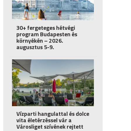
30+ fergeteges hétvégi
program Budapesten és
környékén – 2026.
augusztus 5-9.
Vízparti hangulattal és dolce
vita életérzéssel vár a
Városliget szívének rejtett