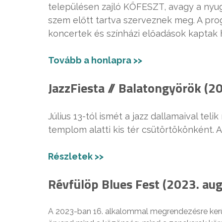
településen zajló KŐFESZT, avagy a nyug
szem előtt tartva szerveznek meg. A pro
koncertek és színházi előadások kaptak
Tovább a honlapra >>
JazzFiesta // Balatongyörök (2
Július 13-tól ismét a jazz dallamaival t
templom alatti kis tér csütörtökönként. 
Részletek >>
Révfülöp Blues Fest (2023. aug
A 2023-ban 16. alkalommal megrendezésre kerü