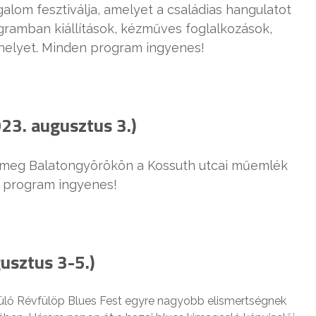
alom fesztiválja, amelyet a családias hangulatot
gramban kiállítások, kézműves foglalkozások,
 helyet. Minden program ingyenes!
023. augusztus 3.)
elik meg Balatongyörökön a Kossuth utcai műemlék
A program ingyenes!
usztus 3-5.)
lő Révfülöp Blues Fest egyre nagyobb elismertségnek