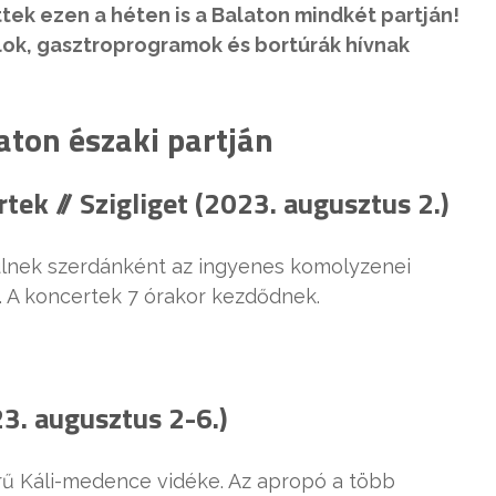
k ezen a héten is a Balaton mindkét partján!
lok, gasztroprogramok és bortúrák hívnak
aton északi partján
ek // Szigliget (2023. augusztus 2.)
ülnek szerdánként az ingyenes komolyzenei
. A koncertek 7 órakor kezdődnek.
23. augusztus 2-6.)
örű Káli-medence vidéke. Az apropó a több