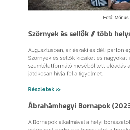
Fotó: Mónus 
Szörnyek és sellők // több hel
Augusztusban, az északi és déli parton e
Szörnyek és sellők kicsiket és nagyokat 
szemléletformáló meséből lett előadás a
játékosan hívja fel a figyelmet.
Részletek >>
Ábrahámhegyi Bornapok (2023.
A Bornapok alkalmával a helyi borászatok
esténként pedig a jó hangulatot a borok