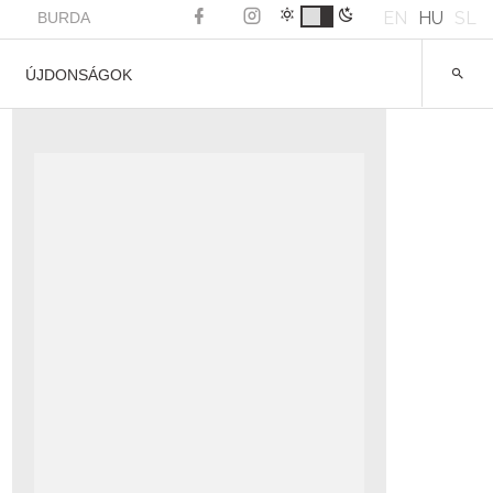
EN
HU
SL
BURDA
ÚJDONSÁGOK