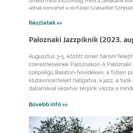
örvend mind a közönség, mind a zenekarok köré
adnak koncertet a révfülöpi Szabadtéri Színpad
Részletek >>
Paloznaki Jazzpiknik (2023. au
Augusztus 3-5. között ismét három felejth
szerelmeseinek Paloznakon. A Paloznaki J
szépségű Balaton-felvidéken, a fűben p
klubkoncerteket hallgatva, a jazz, a funk
dallamával vezetve térjünk vissza a min
Bővebb infó >>