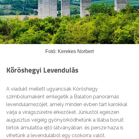
Fotó: Kerekes Norbert
Kőröshegyi Levendulás
A viadukt mellett ugyancsak Kőröshegy
szimbólumaként emlegetik a Balaton panorámás
levendulamezőjét, amely minden évben tárt karokkal
várja a virágszüretre érkezőket. Júniustól egészen
augusztus végéig gyönyörködhetünk a lilába borult
birtok ámulatba ejtő látványában, és persze haza is
vihetünk a levendulából egy csokorra valót.