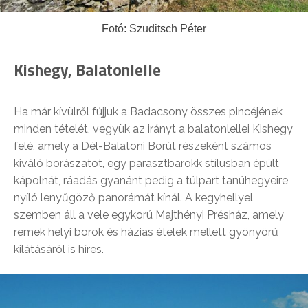
Fotó: Szuditsch Péter
Kishegy, Balatonlelle
Ha már kívülről fújjuk a Badacsony összes pincéjének
minden tételét, vegyük az irányt a balatonlellei Kishegy
felé, amely a Dél-Balatoni Borút részeként számos
kiváló borászatot, egy parasztbarokk stílusban épült
kápolnát, ráadás gyanánt pedig a túlpart tanúhegyeire
nyíló lenyűgöző panorámát kínál. A kegyhellyel
szemben áll a vele egykorú Majthényi Présház, amely
remek helyi borok és házias ételek mellett gyönyörű
kilátásáról is híres.