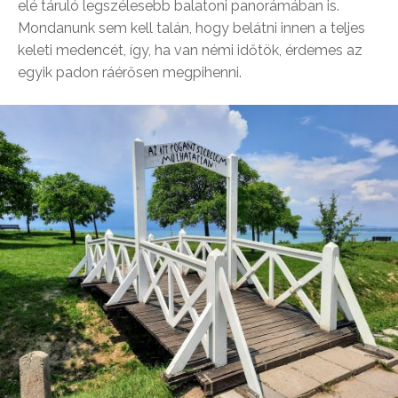
elé táruló legszélesebb balatoni panorámában is.
Mondanunk sem kell talán, hogy belátni innen a teljes
keleti medencét, így, ha van némi időtök, érdemes az
egyik padon ráérősen megpihenni.