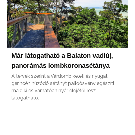
Már látogatható a Balaton vadiúj,
panorámás lombkoronasétánya
A tervek szerint a Várdomb keleti és nyugati
gerincén húzódó sétányt pallóösvény egészíti
majd ki és várhatóan nyár elejétől lesz
látogatható.