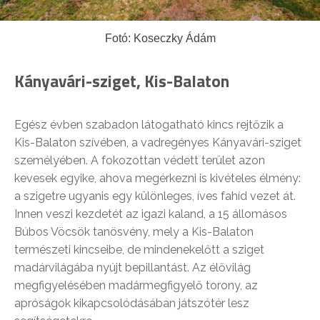
Fotó: Koseczky Ádám
Kányavári-sziget, Kis-Balaton
Egész évben szabadon látogatható kincs rejtőzik a
Kis-Balaton szívében, a vadregényes Kányavári-sziget
személyében. A fokozottan védett terület azon
kevesek egyike, ahova megérkezni is kivételes élmény:
a szigetre ugyanis egy különleges, íves fahíd vezet át.
Innen veszi kezdetét az igazi kaland, a 15 állomásos
Búbos Vöcsök tanösvény, mely a Kis-Balaton
természeti kincseibe, de mindenekelőtt a sziget
madárvilágába nyújt bepillantást. Az élővilág
megfigyelésében madármegfigyelő torony, az
apróságok kikapcsolódásában játszótér lesz