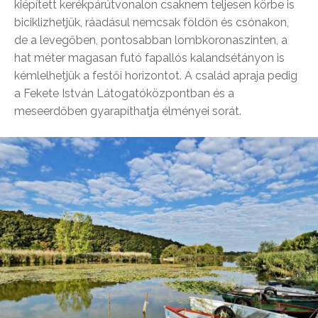
kiépített kerékpárútvonalon csaknem teljesen körbe is
biciklizhetjük, ráadásul nemcsak földön és csónakon,
de a levegőben, pontosabban lombkoronaszinten, a
hat méter magasan futó fapallós kalandsétányon is
kémlelhetjük a festői horizontot. A család apraja pedig
a Fekete István Látogatóközpontban és a
meseerdőben gyarapíthatja élményei sorát.