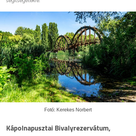
segítségetekre.
Fotó: Kerekes Norbert
Kápolnapusztai Bivalyrezervátum,