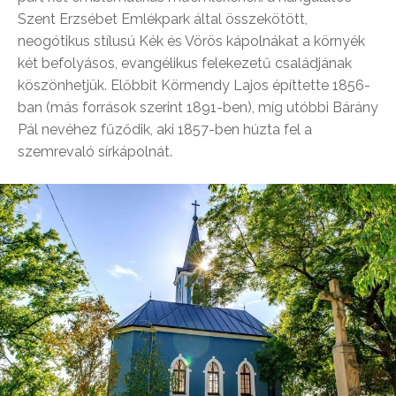
Szent Erzsébet Emlékpark által összekötött,
neogótikus stílusú Kék és Vörös kápolnákat a környék
két befolyásos, evangélikus felekezetű családjának
köszönhetjük. Előbbit Körmendy Lajos építtette 1856-
ban (más források szerint 1891-ben), míg utóbbi Bárány
Pál nevéhez fűződik, aki 1857-ben húzta fel a
szemrevaló sírkápolnát.