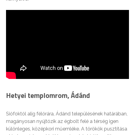
Hetyei templomrom, Ádánd
Siófoktól alig félórára, Ádánd településének határában,
magányosan nyújtózik az égbolt felé a térség igen
különleges, középkori műemléke. A törökök pusztítása