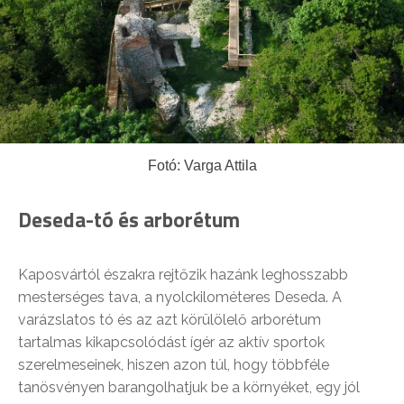
Fotó: Varga Attila
Deseda-tó és arborétum
Kaposvártól északra rejtőzik hazánk leghosszabb
mesterséges tava, a nyolckilométeres Deseda. A
varázslatos tó és az azt körülölelő arborétum
tartalmas kikapcsolódást ígér az aktív sportok
szerelmeseinek, hiszen azon túl, hogy többféle
tanösvényen barangolhatjuk be a környéket, egy jól