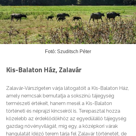
Fotó: Szuditsch Péter
Kis-Balaton Ház, Zalavár
Zalavár-Várszigeten várja látogatóit a Kis-Balaton Ház,
amely nemcsak bemutatja a sokszínű tájegység
természeti értékeit, hanem mesél a Kis-Balaton
történeti és néprajzi kincseiről is. Terepasztal hozza
közelebb az érdeklődőkhöz az egyedülálló tájegység
gazdag növényvilágát, míg egy, a középkori várak
hangulatát idéző terem tárja fel Zalavár történetét, de