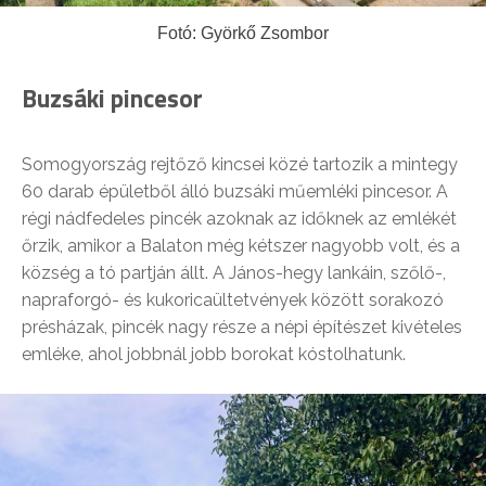
Fotó: Györkő Zsombor
Buzsáki pincesor
Somogyország rejtőző kincsei közé tartozik a mintegy
60 darab épületből álló buzsáki műemléki pincesor. A
régi nádfedeles pincék azoknak az időknek az emlékét
őrzik, amikor a Balaton még kétszer nagyobb volt, és a
község a tó partján állt. A János-hegy lankáin, szőlő-,
napraforgó- és kukoricaültetvények között sorakozó
présházak, pincék nagy része a népi építészet kivételes
emléke, ahol jobbnál jobb borokat kóstolhatunk.