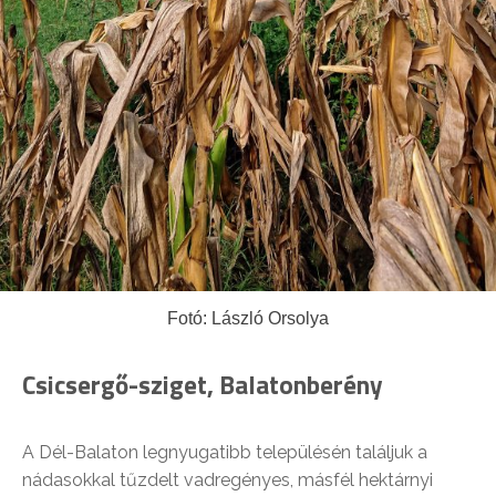
Fotó: László Orsolya
Csicsergő-sziget, Balatonberény
A Dél-Balaton legnyugatibb településén találjuk a
nádasokkal tűzdelt vadregényes, másfél hektárnyi