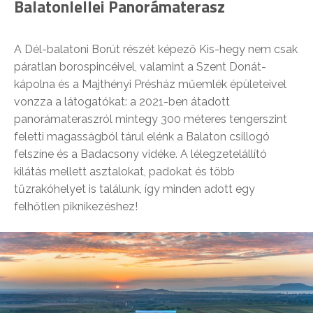
Balatonlellei Panorámaterasz
A Dél-balatoni Borút részét képező Kis-hegy nem csak
páratlan borospincéivel, valamint a Szent Donát-
kápolna és a Majthényi Présház műemlék épületeivel
vonzza a látogatókat: a 2021-ben átadott
panorámateraszról mintegy 300 méteres tengerszint
feletti magasságból tárul elénk a Balaton csillogó
felszíne és a Badacsony vidéke. A lélegzetelállító
kilátás mellett asztalokat, padokat és több
tűzrakóhelyet is találunk, így minden adott egy
felhőtlen piknikezéshez!