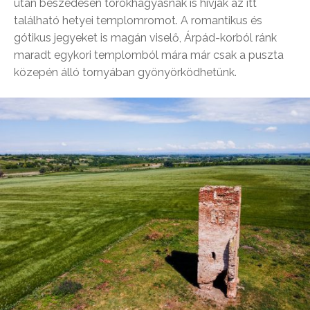
után beszédesen törökhagyásnak is hívják az itt
található hetyei templomromot. A romantikus és
gótikus jegyeket is magán viselő, Árpád-korból ránk
maradt egykori templomból mára már csak a puszta
közepén álló tornyában gyönyörködhetünk.