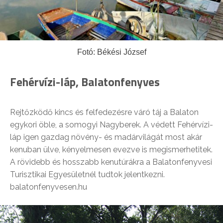
Fotó: Békési József
Fehérvízi-láp, Balatonfenyves
Rejtőzködő kincs és felfedezésre váró táj a Balaton
egykori öble, a somogyi Nagyberek. A védett Fehérvízi-
láp igen gazdag növény- és madárvilágát most akár
kenuban ülve, kényelmesen evezve is megismerhetitek.
A rövidebb és hosszabb kenutúrákra a Balatonfenyvesi
Turisztikai Egyesületnél tudtok jelentkezni.
balatonfenyvesen.hu