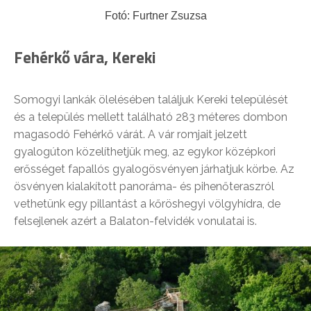
Fotó: Furtner Zsuzsa
Fehérkő vára, Kereki
Somogyi lankák ölelésében találjuk Kereki települését
és a település mellett található 283 méteres dombon
magasodó Fehérkő várát. A vár romjait jelzett
gyalogúton közelíthetjük meg, az egykor középkori
erősséget fapallós gyalogösvényen járhatjuk körbe. Az
ösvényen kialakított panoráma- és pihenőteraszról
vethetünk egy pillantást a kőröshegyi völgyhídra, de
felsejlenek azért a Balaton-felvidék vonulatai is.