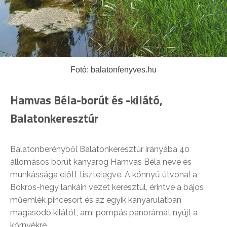
Fotó: balatonfenyves.hu
Hamvas Béla-borút és -kilátó,
Balatonkeresztúr
Balatonberényből Balatonkeresztúr irányába 40
állomásos borút kanyarog Hamvas Béla neve és
munkássága előtt tisztelegve. A könnyű útvonal a
Bokros-hegy lankáin vezet keresztül, érintve a bájos
műemlék pincesort és az egyik kanyarulatban
magasodó kilátót, ami pompás panorámát nyújt a
környékre.