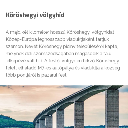
Kőröshegyi völgyhíd
A majd két kilométer hosszú Kőröshegyi völgyhidat
Közép-Európa leghosszabb viaduktjaként tartjuk
számon. Nevét Kőröshegy piciny településéről kapta,
melynek déli szomszédságában magasodik a falu
jelképévé vált híd. A festői völgyben fekvő Kőröshegy
felett elhaladó M7-es autópálya és viaduktja a község
több pontjáról is pazarul fest.