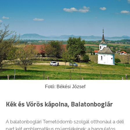
Fotó: Békési József
Kék és Vörös kápolna, Balatonboglár
A balatonboglári Temetődomb szolgál otthonául a déli
part két emblematikus műemlékének: a hangulatos