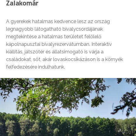
Zalakomár
A gyerekek hatalmas kedvence lesz az ország
legnagyobb látogatható bivalycsordájának
megtekintése a hatalmas területet felölelő
kápolnapusztai bivalyrezervátumban. Interaktív
kiállítás, játszótér és állatsimogató is várja a
családokat, sőt, akár lovaskocsikázáson is a környék
felfedezésére indulhatunk.