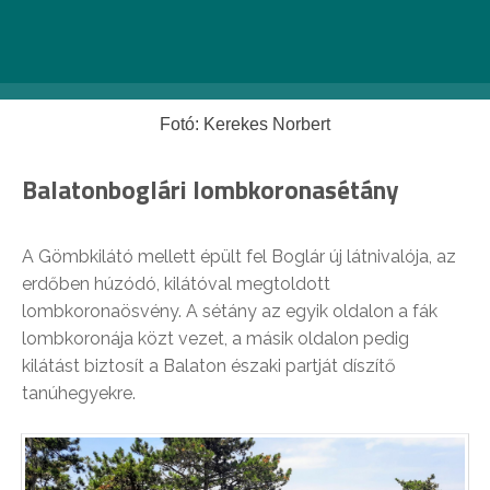
Fotó: Kerekes Norbert
Balatonboglári lombkoronasétány
A Gömbkilátó mellett épült fel Boglár új látnivalója, az
erdőben húzódó, kilátóval megtoldott
lombkoronaösvény. A sétány az egyik oldalon a fák
lombkoronája közt vezet, a másik oldalon pedig
kilátást biztosít a Balaton északi partját díszítő
tanúhegyekre.