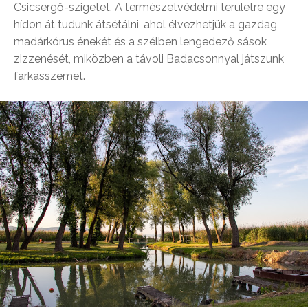
Csicsergő-szigetet. A természetvédelmi területre egy
hídon át tudunk átsétálni, ahol élvezhetjük a gazdag
madárkórus énekét és a szélben lengedező sások
zizzenését, miközben a távoli Badacsonnyal játszunk
farkasszemet.