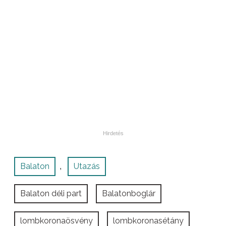
Balaton
Utazás
,
Balaton déli part
Balatonboglár
lombkoronaösvény
lombkoronasétány