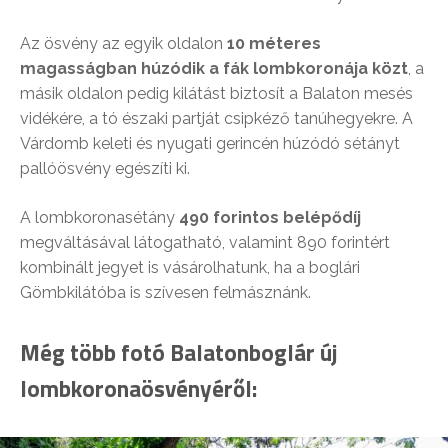
Az ösvény az egyik oldalon
10 méteres
magasságban húzódik a fák lombkoronája közt
, a
másik oldalon pedig kilátást biztosít a Balaton mesés
vidékére, a tó északi partját csipkéző tanúhegyekre. A
Várdomb keleti és nyugati gerincén húzódó sétányt
pallóösvény egészíti ki.
A lombkoronasétány
490 forintos belépődíj
megváltásával látogatható, valamint 890 forintért
kombinált jegyet is vásárolhatunk, ha a boglári
Gömbkilátóba is szívesen felmásznánk.
Még több fotó Balatonboglár új
lombkoronaösvényéről: