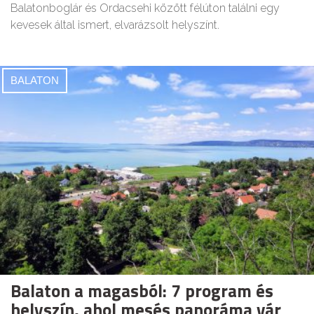
Balatonboglár és Ordacsehi között félúton találni egy
kevesek által ismert, elvarázsolt helyszínt.
BALATON
Balaton a magasból: 7 program és
helyszín, ahol mesés panoráma vár