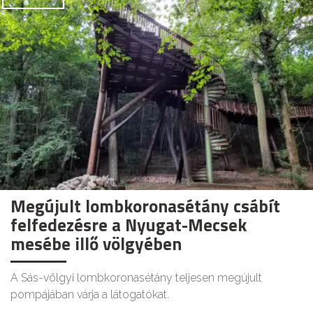
Megújult lombkoronasétány csábít
felfedezésre a Nyugat-Mecsek
mesébe illő völgyében
A Sás-völgyi lombkoronasétány teljesen megújult
pompájában várja a látogatókat.