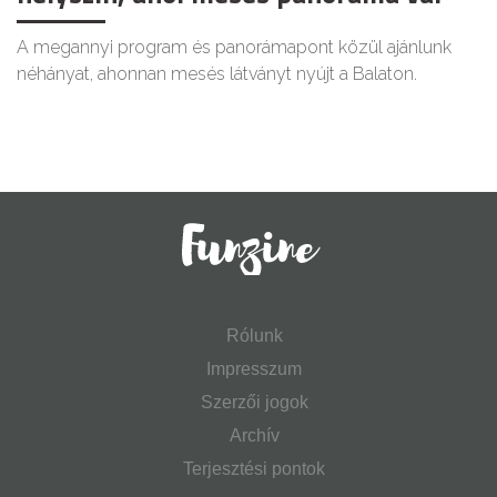
A megannyi program és panorámapont közül ajánlunk
néhányat, ahonnan mesés látványt nyújt a Balaton.
Rólunk
Impresszum
Szerzői jogok
Archív
Terjesztési pontok