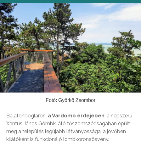
Fotó: Györkő Zsombor
Balatonbogláron,
a Várdomb erdejében
, a népszerű
Xantus János Gömbkilátó tőszomszédságában épült
meg a település legújabb látványossága, a jövőben
kilátóként is funkcionáló lombkoronaösvény.