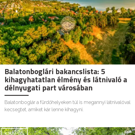
Balatonboglári bakancslista: 5
kihagyhatatlan élmény és látnivaló a
délnyugati part városában
Balatonboglár a fürdőhelyeken túl is megannyi látnivalóval
kecsegtet, amiket kár lenne kihagyni.
KIKAPCS