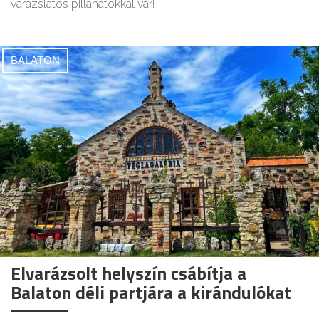
varázslatos pillanatokkal vár!
BALATON
Elvarázsolt helyszín csábítja a
Balaton déli partjára a kirándulókat