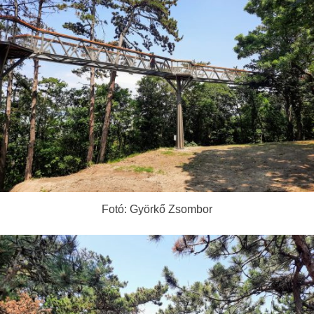
Fotó: Györkő Zsombor