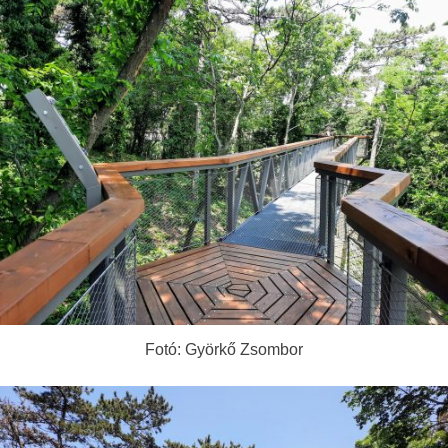
Fotó: Györkő Zsombor