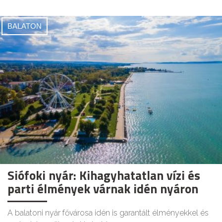
BALATON
Siófoki nyár: Kihagyhatatlan vízi és
parti élmények várnak idén nyáron
A balatoni nyár fővárosa idén is garantált élményekkel és