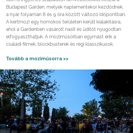
Budapest Garden, melyek naplementekor kezdődnek,
a nyár folyamán 8 és 9 óra között változó időpontban.
A kertmozi egy homokos területen került kialakításra,
ahol a Gardenben vásárolt nasit és üdítőt nyugodtan
elfogyaszthatjuk. A moziműsorban egymást érik a
családi filmek, blockbusterek és régi klasszikusok.
Tovább a moziműsorra >>