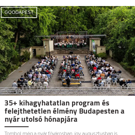
GOODAPEST
35+ kihagyhatatlan program és
felejthetetlen élmény Budapesten a
nyár utolsó hónapjára
Tombol még a nyár fővárosban, így augusztusban is