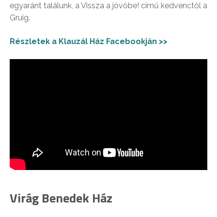
egyaránt találunk, a Vissza a jövőbe! című kedvenctől a
Gruig.
Részletek a Klauzál Ház Facebookján >>
Virág Benedek Ház