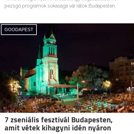
pezsgő programok sokasága vár rátok Budapesten.
GOODAPEST
7 zseniális fesztivál Budapesten,
amit vétek kihagyni idén nyáron