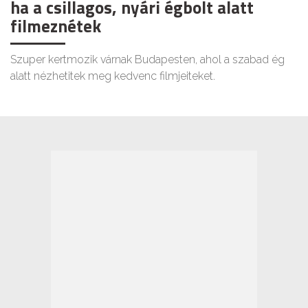
ha a csillagos, nyári égbolt alatt
filmeznétek
Szuper kertmozik várnak Budapesten, ahol a szabad ég
alatt nézhetitek meg kedvenc filmjeiteket.