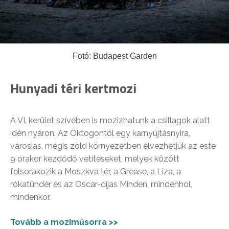
Fotó: Budapest Garden
Hunyadi téri kertmozi
A VI. kerület szívében is mozizhatunk a csillagok alatt
idén nyáron. Az Oktogontól egy karnyújtásnyira,
városias, mégis zöld környezetben élvezhetjük az este
9 órakor kezdődő vetítéseket, melyek között
felsorakozik a Moszkva tér, a Grease, a Liza, a
rókatündér és az Oscar-díjas Minden, mindenhol,
mindenkor.
Tovább a moziműsorra >>