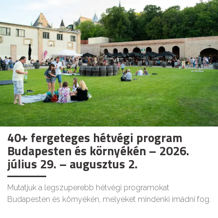
40+ fergeteges hétvégi program
Budapesten és környékén – 2026.
július 29. – augusztus 2.
Mutatjuk a legszuperebb hétvégi programokat
Budapesten és környékén, melyeket mindenki imádni fog.