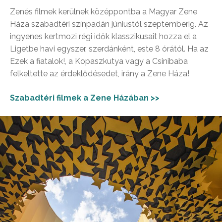
Zenés filmek kerülnek középpontba a Magyar Zene
Háza szabadtéri színpadán júniustól szeptemberig. Az
ingyenes kertmozi régi idők klasszikusait hozza el a
Ligetbe havi egyszer, szerdánként, este 8 órától. Ha az
Ezek a fiatalok!, a Kopaszkutya vagy a Csinibaba
felkeltette az érdeklődésedet, irány a Zene Háza!
Szabadtéri filmek a Zene Házában >>