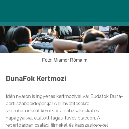
Fotó: Miamor Rómaim
DunaFok Kertmozi
Idén nyáron is ingyenes kertmozival vár Budafok Duna-
parti szabadidőparkja! A filmvetítésekre
szombatonként kerül sor a babzsákokkal és
napágyakkal ellátott tágas, füves placcon. A
repertoárban családi filmeket és kasszasikereket