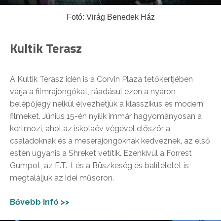
Fotó: Virág Benedek Ház
Kultik Terasz
A Kultik Terasz idén is a Corvin Plaza tetőkertjében
várja a filmrajongókat, ráadásul ezen a nyáron
belépőjegy nélkül élvezhetjük a klasszikus és modern
filmeket. Június 15-én nyílik immár hagyományosan a
kertmozi, ahol az iskolaév végével először a
családoknak és a meserajongóknak kedveznek, az első
estén ugyanis a Shreket vetítik. Ezenkívül a Forrest
Gumpot, az E.T.-t és a Büszkeség és balítéletet is
megtaláljuk az idei műsoron.
Bővebb infó >>