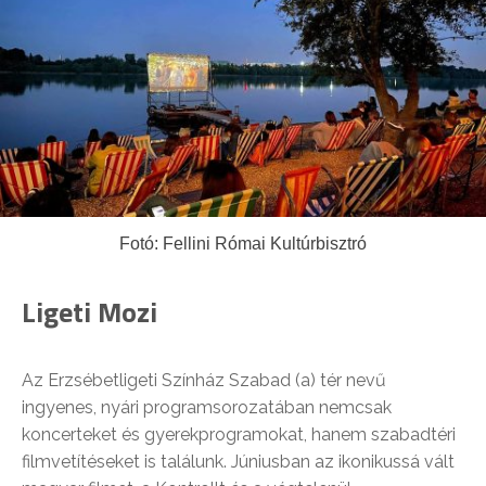
Fotó: Fellini Római Kultúrbisztró
Ligeti Mozi
Az Erzsébetligeti Színház Szabad (a) tér nevű
ingyenes, nyári programsorozatában nemcsak
koncerteket és gyerekprogramokat, hanem szabadtéri
filmvetítéseket is találunk. Júniusban az ikonikussá vált