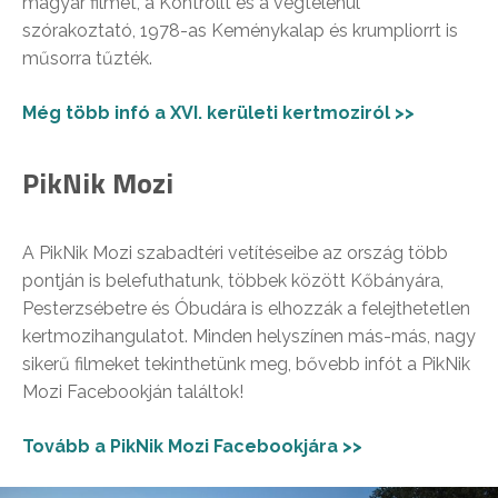
magyar filmet, a Kontrollt és a végtelenül
szórakoztató, 1978-as Keménykalap és krumpliorrt is
műsorra tűzték.
Még több infó a XVI. kerületi kertmoziról >>
PikNik Mozi
A PikNik Mozi szabadtéri vetítéseibe az ország több
pontján is belefuthatunk, többek között Kőbányára,
Pesterzsébetre és Óbudára is elhozzák a felejthetetlen
kertmozihangulatot. Minden helyszínen más-más, nagy
sikerű filmeket tekinthetünk meg, bővebb infót a PikNik
Mozi Facebookján találtok!
Tovább a PikNik Mozi Facebookjára >>