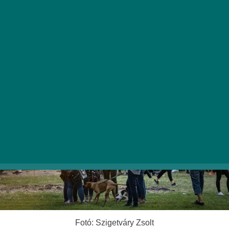
amit keres, legyen szó lustálkodásról, egy önfeledten
nevetős estéről, baráti borozásról, egy nagy sétáról
négylábú barátunkkal, kikapcsolódásról a gyerekekkel,
egy jóleső falatozásról a piknikpléden vagy épp egy
éjszakába nyúló fergeteges buliról.
Fotó: Szigetváry Zsolt