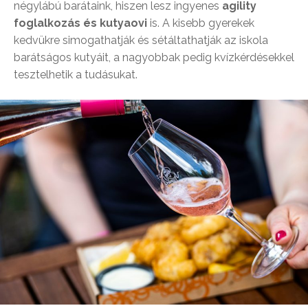
négylábú barátaink, hiszen lesz ingyenes
agility
foglalkozás
és
kutyaovi
is. A kisebb gyerekek
kedvükre simogathatják és sétáltathatják az iskola
barátságos kutyáit, a nagyobbak pedig kvízkérdésekkel
tesztelhetik a tudásukat.