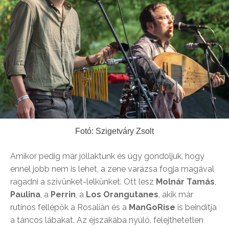
Fotó: Szigetváry Zsolt
Amikor pedig már jóllaktunk és úgy gondoljuk, hogy
ennél jobb nem is lehet, a zene varázsa fogja magával
ragadni a szívünket-lelkünket. Ott lesz
Molnár Tamás
,
Paulina
, a
Perrin
, a
Los Orangutanes
, akik már
rutinos fellépők a Rosalián és a
ManGoRise
is beindítja
a táncos lábakat. Az éjszakába nyúló, felejthetetlen