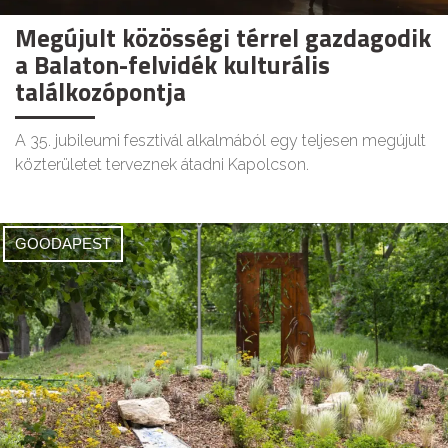
Megújult közösségi térrel gazdagodik
a Balaton-felvidék kulturális
találkozópontja
A 35. jubileumi fesztivál alkalmából egy teljesen megújult
közterületet terveznek átadni Kapolcson.
GOODAPEST