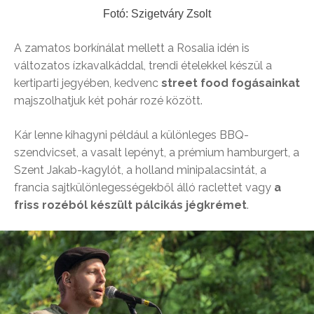
Fotó: Szigetváry Zsolt
A zamatos borkínálat mellett a Rosalia idén is
változatos ízkavalkáddal, trendi ételekkel készül a
kertiparti jegyében, kedvenc
street food fogásainkat
majszolhatjuk két pohár rozé között.
Kár lenne kihagyni például a különleges BBQ-
szendvicset, a vasalt lepényt, a prémium hamburgert, a
Szent Jakab-kagylót, a holland minipalacsintát, a
francia sajtkülönlegességekből álló raclettet vagy
a
friss rozéból készült pálcikás jégkrémet
.