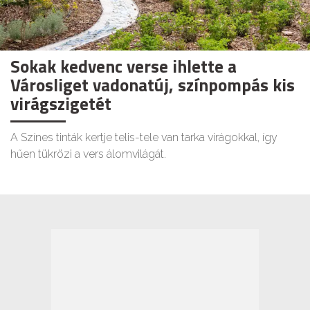
Sokak kedvenc verse ihlette a
Városliget vadonatúj, színpompás kis
virágszigetét
A Színes tinták kertje telis-tele van tarka virágokkal, így
hűen tükrözi a vers álomvilágát.