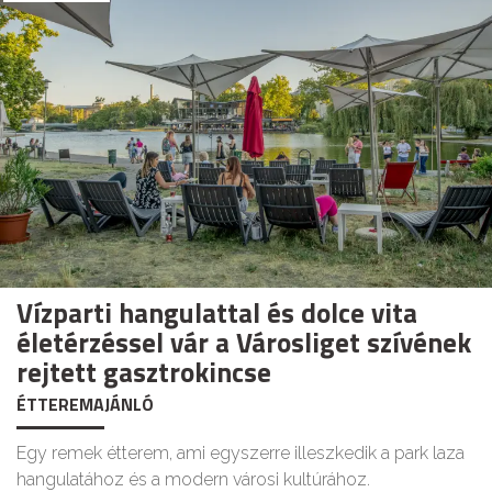
Vízparti hangulattal és dolce vita
életérzéssel vár a Városliget szívének
rejtett gasztrokincse
ÉTTEREMAJÁNLÓ
Egy remek étterem, ami egyszerre illeszkedik a park laza
hangulatához és a modern városi kultúrához.