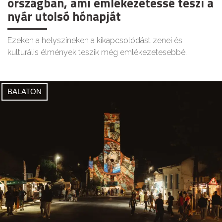
országban, ami emlékezetessé teszi a
nyár utolsó hónapját
Ezeken a helyszíneken a kikapcsolódást zenei és
kulturális élmények teszik még emlékezetesebbé.
BALATON