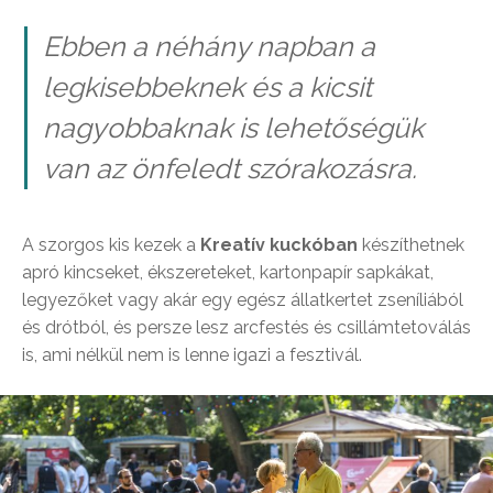
Ebben a néhány napban a
legkisebbeknek és a kicsit
nagyobbaknak is lehetőségük
van az önfeledt szórakozásra.
A szorgos kis kezek a
Kreatív kuckóban
készíthetnek
apró kincseket, ékszereteket, kartonpapír sapkákat,
legyezőket vagy akár egy egész állatkertet zseníliából
és drótból, és persze lesz arcfestés és csillámtetoválás
is, ami nélkül nem is lenne igazi a fesztivál.