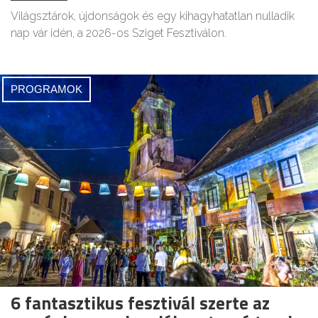
Világsztárok, újdonságok és egy kihagyhatatlan nulladik
nap vár idén, a 2026-os Sziget Fesztiválon.
PROGRAMOK
6 fantasztikus fesztivál szerte az