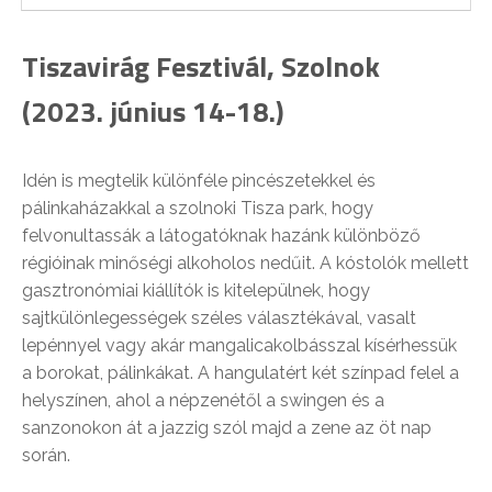
Tiszavirág Fesztivál, Szolnok
(2023. június 14-18.)
Idén is megtelik különféle pincészetekkel és
pálinkaházakkal a szolnoki Tisza park, hogy
felvonultassák a látogatóknak hazánk különböző
régióinak minőségi alkoholos nedűit. A kóstolók mellett
gasztronómiai kiállítók is kitelepülnek, hogy
sajtkülönlegességek széles választékával, vasalt
lepénnyel vagy akár mangalicakolbásszal kísérhessük
a borokat, pálinkákat. A hangulatért két színpad felel a
helyszínen, ahol a népzenétől a swingen és a
sanzonokon át a jazzig szól majd a zene az öt nap
során.