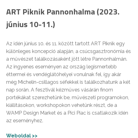
ART Piknik Pannonhalma (2023.
június 10-11.)
Az idén június 10. és 11. között tartott ART Piknik egy
különleges koncepció alapján, a csúcsgasztronómia és
a művészet találkozásaként jött létre Pannonhalmán.
Az ingyenes eseményen az ország legismertebb
éttermei és vendéglátóhelyei vonulnak fel, így akár
még Michelin-csillagos séfekkel is találkozhatunk a két
nap során. A fesztivál kézműves vásárán finom
portékákat szerezhetünk be, művészeti programokon,
kiállításokon, workshopokon vehetünk részt, de a
WAMP Design Market és a Pici Piac is csatlakozik idén
az eseményhez.
Weboldal >>