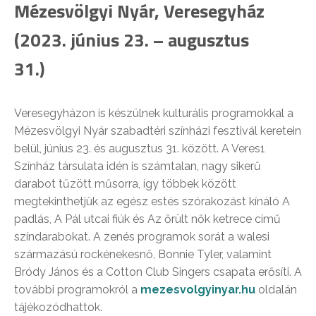
Mézesvölgyi Nyár, Veresegyház
(2023. június 23. – augusztus
31.)
Veresegyházon is készülnek kulturális programokkal a
Mézesvölgyi Nyár szabadtéri színházi fesztivál keretein
belül, június 23. és augusztus 31. között. A Veres1
Színház társulata idén is számtalan, nagy sikerű
darabot tűzött műsorra, így többek között
megtekinthetjük az egész estés szórakozást kínáló A
padlás, A Pál utcai fiúk és Az őrült nők ketrece című
színdarabokat. A zenés programok sorát a walesi
származású rockénekesnő, Bonnie Tyler, valamint
Bródy János és a Cotton Club Singers csapata erősíti. A
további programokról a
mezesvolgyinyar.hu
oldalán
tájékozódhattok.