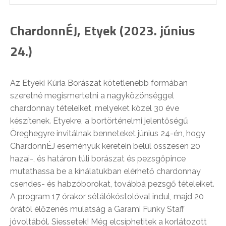
ChardonnÉJ, Etyek (2023. június
24.)
Az Etyeki Kúria Borászat kötetlenebb formában
szeretné megismertetni a nagyközönséggel
chardonnay tételeiket, melyeket közel 30 éve
készítenek. Etyekre, a bortörténelmi jelentőségű
Öreghegyre invitálnak benneteket június 24-én, hogy
ChardonnÉJ eseményük keretein belül összesen 20
hazai-, és határon túli borászat és pezsgőpince
mutathassa be a kínálatukban elérhető chardonnay
csendes- és habzóborokat, továbbá pezsgő tételeiket.
A program 17 órakor sétálókóstolóval indul, majd 20
órától élőzenés mulatság a Garami Funky Staff
jóvoltából. Siessetek! Még elcsíphetitek a korlátozott