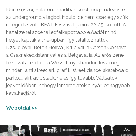
Idén először, Balatonalmádiban kerül megrendezésre
az underground világból induló, de nem csak egy szűk
rétegnek szóló BEAT Fesztivál, június 22-25. között. A
hazai zenei szcéna legfelkapottabb előadói mind
helyet kaptak a line-upban, így találkozhattok
Dzsúdlóval, Beton.Hofival, Krúbival, a Carson Comával,
a Csaknekedkislánnyal és a Bëlgával is. Az erős zenei
felhozatal mellett a Wesselényi strandon lesz még
minden, ami street art, graffiti, street dance, skateboard,
parkour, airtrack, slackline és így tovább. Váltsatok
jegyet időben, nehogy lemaradjatok a nyár legnagyobb
kavalkádjáról!
Weboldal >>