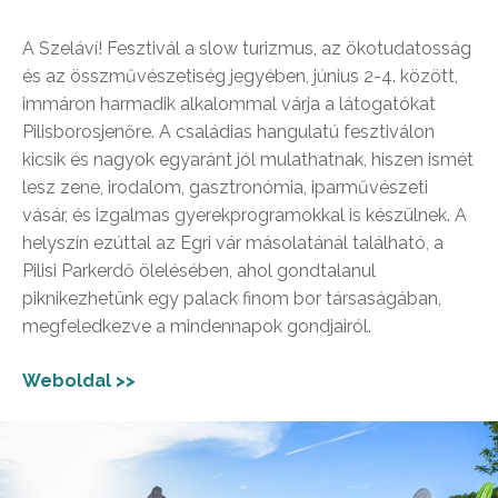
A Szeláví! Fesztivál a slow turizmus, az ökotudatosság
és az összművészetiség jegyében, június 2-4. között,
immáron harmadik alkalommal várja a látogatókat
Pilisborosjenőre. A családias hangulatú fesztiválon
kicsik és nagyok egyaránt jól mulathatnak, hiszen ismét
lesz zene, irodalom, gasztronómia, iparművészeti
vásár, és izgalmas gyerekprogramokkal is készülnek. A
helyszín ezúttal az Egri vár másolatánál található, a
Pilisi Parkerdő ölelésében, ahol gondtalanul
piknikezhetünk egy palack finom bor társaságában,
megfeledkezve a mindennapok gondjairól.
Weboldal >>