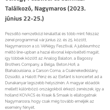
Találkozó, Nagymaros (2023.
június 22-25.)
Pezsdítő nemzetközi kínálattal és több mint félszáz
zenei programmal vár június 22. és 25. között,
Nagymaroson a 10. VéNégy Fesztivál. A jubileumhoz
méltó line-upban a hazai élvonal képviselteti magát,
így többek között az Analog Balaton, a Bagossy
Brothers Company, a Belga, Beton.Hofi, a
Blahalouisiana, a Carson Coma, a Csaknekedkislány,
Dzsúdló, a Halott Pénz és az Elefánt is koncertet ad a
Dunakanyar legszebb helyszínén. A magyar előadók
mellett különböző országokból érkező zenészek, így a
holland KOVACS és Kraak & Smaak is ellátogatnak
Nagymarosra, hogy csak még tovább emeljék az
esemény fényét.