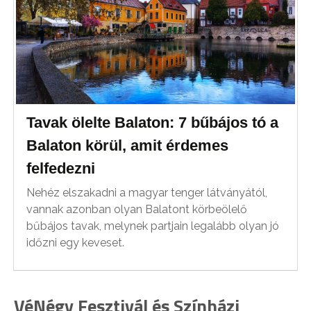
Tavak ölelte Balaton: 7 bűbájos tó a
Balaton körül, amit érdemes
felfedezni
Nehéz elszakadni a magyar tenger látványától,
vannak azonban olyan Balatont körbeölelő
bűbájos tavak, melynek partjain legalább olyan jó
időzni egy keveset.
VéNégy Fesztivál és Színházi