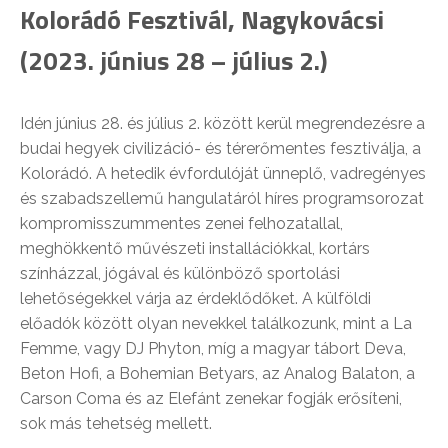
Kolorádó Fesztivál, Nagykovácsi
(2023. június 28 – július 2.)
Idén június 28. és július 2. között kerül megrendezésre a
budai hegyek civilizáció- és térerőmentes fesztiválja, a
Kolorádó. A hetedik évfordulóját ünneplő, vadregényes
és szabadszellemű hangulatáról híres programsorozat
kompromisszummentes zenei felhozatallal,
meghökkentő művészeti installációkkal, kortárs
színházzal, jógával és különböző sportolási
lehetőségekkel várja az érdeklődőket. A külföldi
előadók között olyan nevekkel találkozunk, mint a La
Femme, vagy DJ Phyton, míg a magyar tábort Deva,
Beton Hofi, a Bohemian Betyars, az Analog Balaton, a
Carson Coma és az Elefánt zenekar fogják erősíteni,
sok más tehetség mellett.