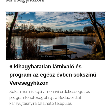
6 kihagyhatatlan látnivaló és
program az egész évben sokszínű
Veresegyházon
Sokan nem is sejtik, mennyi érdekességet és
programlehetőséget rejt a Budapesttől
karnyújtásnyira található település.