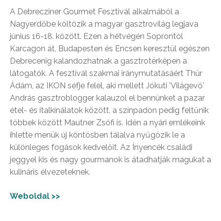
A Debrecziner Gourmet Fesztivál alkalmából a
Nagyerdőbe költözik a magyar gasztrovilág legjava
június 16-18. között. Ezen a hétvégén Soprontól
Karcagon át, Budapesten és Encsen keresztül egészen
Debrecenig kalandozhatnak a gasztrotérképen a
látogatók. A fesztivál szakmai iránymutatásáért Thür
Ádám, az IKON séfje felel, aki mellett Jókuti ’Világevő’
András gasztroblogger kalauzol el bennünket a pazar
étel- és italkínálatok között, a színpadon pedig feltűnik
többek között Mautner Zsófi is. Idén a nyári emlékeink
ihlette menük új köntösben tálalva nyűgözik le a
különleges fogások kedvelőit. Az Ínyencék családi
jeggyel kis és nagy gourmanok is átadhatják magukat a
kulináris élvezeteknek.
Weboldal >>