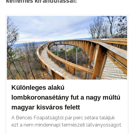
kellemes kirándulással:
Különleges alakú
lombkoronasétány fut a nagy múltú
magyar kisváros felett
A Bencés Főapátságtól pár perc sétára találjuk
ezt a nem mindennapi természeti látványosságot.