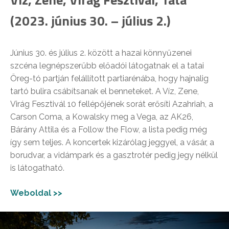
(2023. június 30. – július 2.)
Június 30. és július 2. között a hazai könnyűzenei
szcéna legnépszerűbb előadói látogatnak el a tatai
Öreg-tó partján felállított partiarénába, hogy hajnalig
tartó bulira csábítsanak el benneteket. A Víz, Zene,
Virág Fesztivál 10 fellépőjének sorát erősíti Azahriah, a
Carson Coma, a Kowalsky meg a Vega, az AK26,
Bárány Attila és a Follow the Flow, a lista pedig még
így sem teljes. A koncertek kizárólag jeggyel, a vásár, a
borudvar, a vidámpark és a gasztrotér pedig jegy nélkül
is látogatható.
Weboldal >>