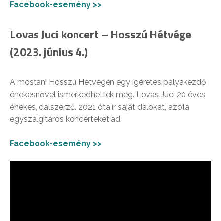
Facebook-esemény >>
Lovas Juci koncert – Hosszú Hétvége
(2023. június 4.)
A mostani Hosszú Hétvégén egy ígéretes pályakezdő
énekesnővel ismerkedhettek meg. Lovas Juci 20 éves
énekes, dalszerző. 2021 óta ír saját dalokat, azóta
egyszálgitáros koncerteket ad.
Facebook-esemény >>