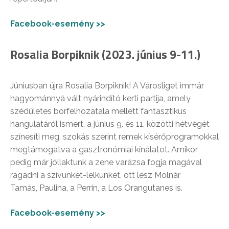
Facebook-esemény >>
Rosalia Borpiknik (2023. június 9-11.)
Júniusban újra Rosalia Borpiknik! A Városliget immár
hagyománnyá vált nyárindító kerti partija, amely
szédületes borfelhozatala mellett fantasztikus
hangulatáról ismert, a június 9. és 11. közötti hétvégét
színesíti meg, szokás szerint remek kísérőprogramokkal
megtámogatva a gasztronómiai kínálatot. Amikor
pedig már jóllaktunk a zene varázsa fogja magával
ragadni a szívünket-lelkünket, ott lesz Molnár
Tamás, Paulina, a Perrin, a Los Orangutanes is.
Facebook-esemény >>