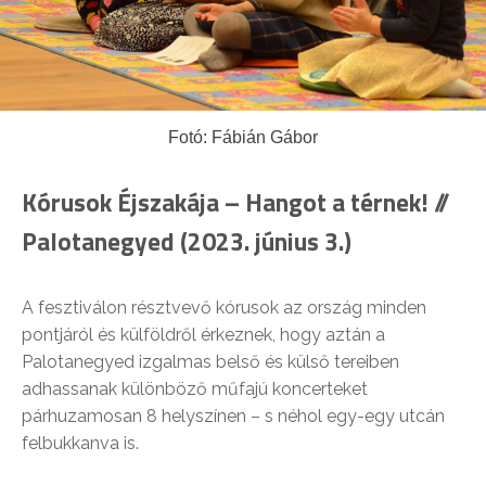
Fotó: Fábián Gábor
Kórusok Éjszakája – Hangot a térnek! //
Palotanegyed (2023. június 3.)
A fesztiválon résztvevő kórusok az ország minden
pontjáról és külföldről érkeznek, hogy aztán a
Palotanegyed izgalmas belső és külső tereiben
adhassanak különböző műfajú koncerteket
párhuzamosan 8 helyszínen – s néhol egy-egy utcán
felbukkanva is.