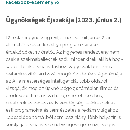
Facebook-esemény >>
Ügynökségek Éjszakája (2023. június 2.)
12 reklámügynökség nyitja meg kapuit június 2-án,
akiknél összesen közel 50 program várja az
érdeklődőket 17 órától. Az ingyenes rendezvény nem
csak a szakmabelieknek szól, mindenkinek, aki bárhogy
kapcsolódik a kreativitáshoz, vagy csak benézne a
reklámkészítés kulisszái mögé. Az idei év slágertémája
az AI, a mesterséges intelligenciát több oldalról
vizsgálják meg az ügynökségek; számtalan filmes és
produkciós téma is várható; emellett celebek,
creatorok és zenészek is vendégségbe érkeznek az
esti programokra és természetes a reklám világához
kapcsolódó témákból sem lesz hiány, több helyszín is
körüljárja a kreatív személyiségekre jellemző kiégés