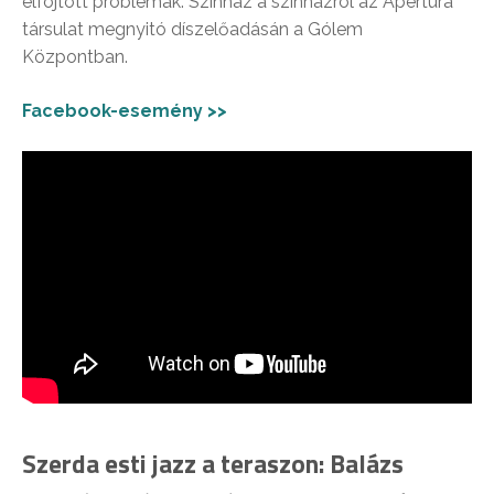
elfojtott problémák. Színház a színházról az Apertúra
társulat megnyitó díszelőadásán a Gólem
Központban.
Facebook-esemény >>
Szerda esti jazz a teraszon: Balázs