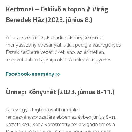
Kertmozi – Esküvő a topon // Virág
Benedek Ház (2023. június 8.)
A fiatal szerelmesek elindulnak megkeresni a
menyasszony édesanyját, útjuk pedig a vadregényes
Északi területre vezeti őket, ahol az érintetlen,
lélegzetelállító táj várja őket. A belépés ingyenes.
Facebook-esemény >>
Ünnepi Könyvhét (2023. június 8-11.)
Az év egyik legfontosabb irodalmi
rendezvénysorozatára ebben az évben június 8–11.
között kerül sor a Vörösmarty tér, a Vigadó tér és a
Duna-korzó területén. A négynapos rendezvényt