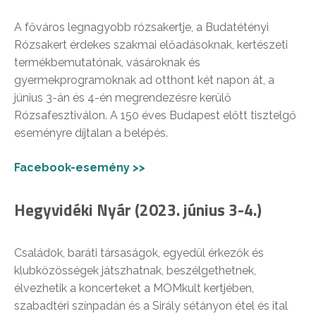
A főváros legnagyobb rózsakertje, a Budatétényi
Rózsakert érdekes szakmai előadásoknak, kertészeti
termékbemutatónak, vásároknak és
gyermekprogramoknak ad otthont két napon át, a
június 3-án és 4-én megrendezésre kerülő
Rózsafesztiválon. A 150 éves Budapest előtt tisztelgő
eseményre díjtalan a belépés.
Facebook-esemény >>
Hegyvidéki Nyár (2023. június 3-4.)
Családok, baráti társaságok, egyedül érkezők és
klubközösségek játszhatnak, beszélgethetnek,
élvezhetik a koncerteket a MOMkult kertjében,
szabadtéri színpadán és a Sirály sétányon étel és ital