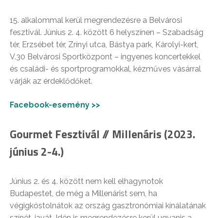
15. alkalommal kerül megrendezésre a Belvárosi
fesztivál. Június 2. 4. között 6 helyszínen – Szabadság
tér, Erzsébet tér, Zrínyi utca, Bástya park, Károlyi-kert,
V.30 Belvárosi Sportközpont – ingyenes koncertekkel
és családi- és sportprogramokkal, kézműves vásárral
várják az érdeklődőket.
Facebook-esemény >>
Gourmet Fesztivál // Millenáris (2023.
június 2-4.)
Június 2. és 4. között nem kell elhagynotok
Budapestet, de még a Millenárist sem, ha
végigkóstolnátok az ország gasztronómiai kínálatának
színét-javát. Idén is megrendezésre kerül ugyanis a