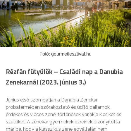
Fotó: gourmetfesztival.hu
Rézfán fütyülők – Családi nap a Danubia
Zenekarnál (2023. június 3.)
Június első szombatján a Danubia Zenekar
próbatermében szórakoztató és üdítő dallamok,
érdekes és vicces zenei történések várják a kicsiket és
szüleiket. A zenekar gyermekek ezreinek bizonyította
már be, hogy a klasszikus zene egyáltalán nem