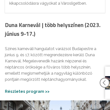
kikapcsolódásra vágyókat a Városligetben.
Duna Karnevál | több helyszínen (2023.
június 9-17.)
Színes karneváli hangulatot varázsol Budapestre a
június 9. és 17. között megrendezésre kerülő Duna
Karnevál. Megelevenedik hazánk népzenei és
néptáncos öröksége a főváros több helyszínén,
emellett megismerhetjük a nagyvilág különböző
pontjain megőrzött néptánchagyományokat.
Részletes program >>