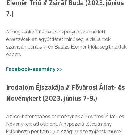
Elemér Trió // Zsiráf Buda (2023. június
7.)
A megszokott italok és nápolyi pizza mellett,
élvezzétek az együttlétet minőségi a dallamok
szárnyán. Június 7-én Balázs Elemér triója segít nektek
ebben.
Facebook-esemény >>
Irodalom Éjszakája // Fővárosi Állat- és
Növénykert (2023. június 7-9.)
Az idei háromnapos eseménynek a Fővárosi Állat- és
Növénykert ad otthont. A népszerű létesítmény
különböző pontjain 27 ország 2️7 szerzőjének művei