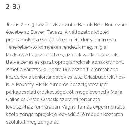
2-3.)
Június 2. és 3. között visz színt a Bartók Béla Boulevard
életébe az Eleven Tavasz. A változatos köztéri
programokat a Gellért téren, a Gárdonyi téren és a
Feneketlen-tó környékén rendezik meg, míg a
közkedvelt gasztrohelyek, üzletek workshopoknak,
illetve zenés és gasztroprogramoknak adnak otthont.
Ismét elvarázsol a Figaro Bűvészbolt, örömtáncba
kezdenek a seniortáncosok és lesz Óriásbuborékshow
is. A Pokorny Piknik humoros beszélgetést ígér
párkapcsolati érdekességekről, megelevenedik Maria
Callas és Aristo Onassis szerelmi története
levélszínház formájában, Vághy Tamás experimentális
szóló zongoraprojektje, egyedülálló módon köztéren
szólaltat meg zongorát.