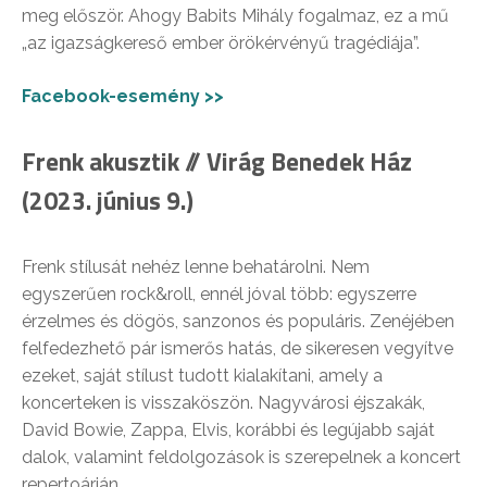
meg először. Ahogy Babits Mihály fogalmaz, ez a mű
„az igazságkereső ember örökérvényű tragédiája”.
Facebook-esemény >>
Frenk akusztik // Virág Benedek Ház
(2023. június 9.)
Frenk stílusát nehéz lenne behatárolni. Nem
egyszerűen rock&roll, ennél jóval több: egyszerre
érzelmes és dögös, sanzonos és populáris. Zenéjében
felfedezhető pár ismerős hatás, de sikeresen vegyítve
ezeket, saját stílust tudott kialakítani, amely a
koncerteken is visszaköszön. Nagyvárosi éjszakák,
David Bowie, Zappa, Elvis, korábbi és legújabb saját
dalok, valamint feldolgozások is szerepelnek a koncert
repertoárján.