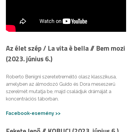
Az élet szép / La vita è bella // Bem mozi
(2023. június 6.)
Roberto Benigni szeretetreméltó olasz klasszikusa,
amelyben az álmodozó Guido és Dora meseszerű
szerelmét mutatja be, majd családjuk drámáját a
koncentrációs táborban.
Facebook-esemény >>
Fekete Jenő // KOBUCI (2023. június 6.)