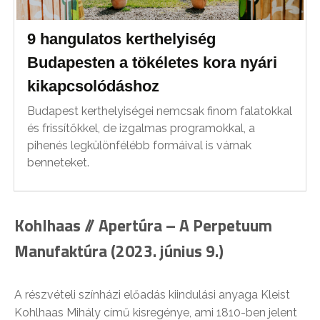
9 hangulatos kerthelyiség
Budapesten a tökéletes kora nyári
kikapcsolódáshoz
Budapest kerthelyiségei nemcsak finom falatokkal
és frissítőkkel, de izgalmas programokkal, a
pihenés legkülönfélébb formáival is várnak
benneteket.
Kohlhaas // Apertúra – A Perpetuum
Manufaktúra (2023. június 9.)
A részvételi színházi előadás kiindulási anyaga Kleist
Kohlhaas Mihály című kisregénye, ami 1810-ben jelent