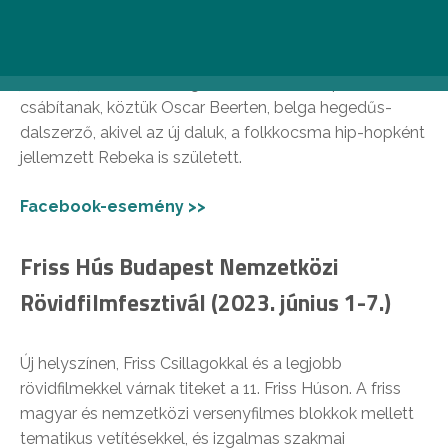
egymás mellett, de ugyanazon kultúrát alkotják,
kölcsönhatásban állnak – ezeket a metszéspontokat
keresi a Góbé zenekar. A srácok nyári nagykoncertje
június 1-jén több vendéget is a Kobuci színpadára
csábítanak, köztük Oscar Beerten, belga hegedűs-
dalszerző, akivel az új daluk, a folkkocsma hip-hopként
jellemzett Rebeka is született.
Facebook-esemény >>
Friss Hús Budapest Nemzetközi
Rövidfilmfesztivál (2023. június 1-7.)
Új helyszínen, Friss Csillagokkal és a legjobb
rövidfilmekkel várnak titeket a 11. Friss Húson. A friss
magyar és nemzetközi versenyfilmes blokkok mellett
tematikus vetítésekkel, és izgalmas szakmai