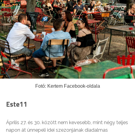
Fotó: Kertem Facebook-oldala
Este11
Április 27. és 30. között nem kevesebb, mint négy teljes
napon át ünnepeli idei szezonjának diadalmas