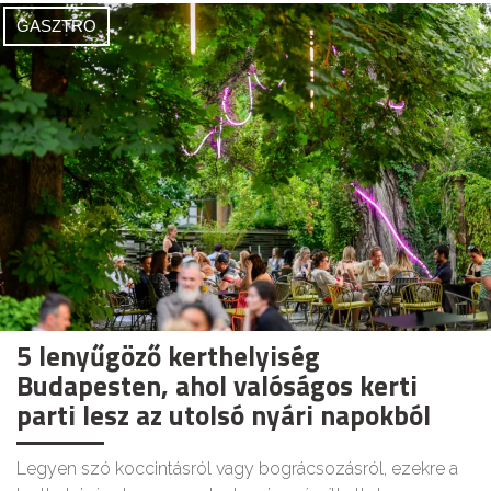
GASZTRO
5 lenyűgöző kerthelyiség
Budapesten, ahol valóságos kerti
parti lesz az utolsó nyári napokból
Legyen szó koccintásról vagy bográcsozásról, ezekre a