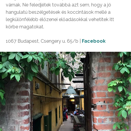
várnak. Ne feledjétek továbbá azt sem, hogy a jó
hangulatú beszélgetések és koccintások mellé a
legkülönfélébb élőzenei előadásokkal vehetitek itt
körbe magatokat.
1067 Budapest, Csengery u. 65/b |
Facebook