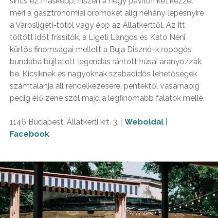
sincs ez másképp, hiszen a négy pavilon két kézzel
méri a gasztronómiai örömöket alig néhány lépésnyire
a Városligeti-tótól vagy épp az Állatkerttől. Az itt
töltött időt frissítők, a Ligeti Lángos és Kató Néni
kürtős finomságai mellett a Buja Disznó-k ropogós
bundába bújtatott legendás rántott húsai aranyozzák
be. Kicsiknek és nagyoknak szabadidős lehetőségek
számtalanja áll rendelkezésére, péntektől vasárnapig
pedig élő zene szól majd a legfinomabb falatok mellé.
1146 Budapest, Állatkerti krt. 3. |
Weboldal
|
Facebook