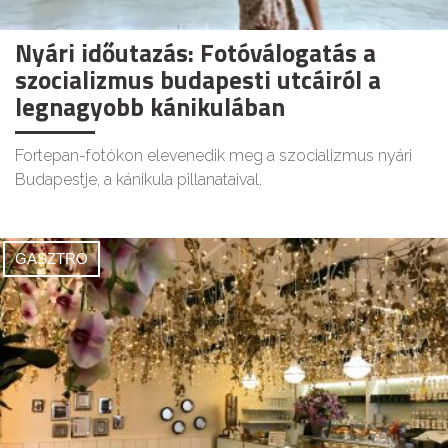
Nyári időutazás: Fotóválogatás a
szocializmus budapesti utcáiról a
legnagyobb kánikulában
Fortepan-fotókon elevenedik meg a szocializmus nyári
Budapestje, a kánikula pillanataival.
GASZTRO