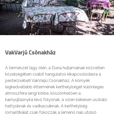
VakVarjú Csónakház
A természet lágy ölén, a Duna hullámainak közvetlen
közelségében csábít hangulatos kikapcsolódásra a
pesterzsébeti VakVarjú Csónakház. A környék
legkedveltebb éttermének kerthelyiségét különleges
atmoszféra lengi körbe, köszönhetően a
karnyújtásnyira lévő folyónak, a vízen békésen úszkáló
hattyúknak és vadkacsáknak. A kerthelyiség
romantikáját csak fokozzák a lemenő nap utolsó