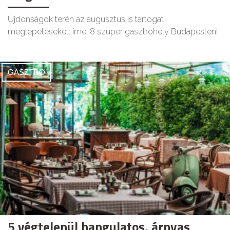
Újdonságok terén az augusztus is tartogat
meglepetéseket: íme, 8 szuper gasztrohely Budapesten!
GASZTRO
5 végtelenül hangulatos, árnyas