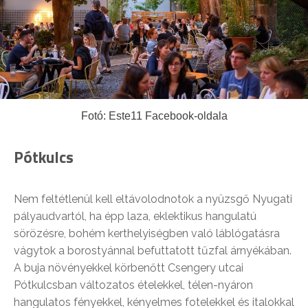
Fotó: Este11 Facebook-oldala
Pótkulcs
Nem feltétlenül kell eltávolodnotok a nyüzsgő Nyugati
pályaudvartól, ha épp laza, eklektikus hangulatú
sörözésre, bohém kerthelyiségben való láblógatásra
vágytok a borostyánnal befuttatott tűzfal árnyékában.
A buja növényekkel körbenőtt Csengery utcai
Pótkulcsban változatos ételekkel, télen-nyáron
hangulatos fényekkel, kényelmes fotelekkel és italokkal