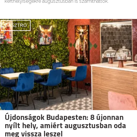
kerthelyiségekre augusztusban is számíthattok.
GASZTRO
Újdonságok Budapesten: 8 újonnan
nyílt hely, amiért augusztusban oda
meg vissza leszel