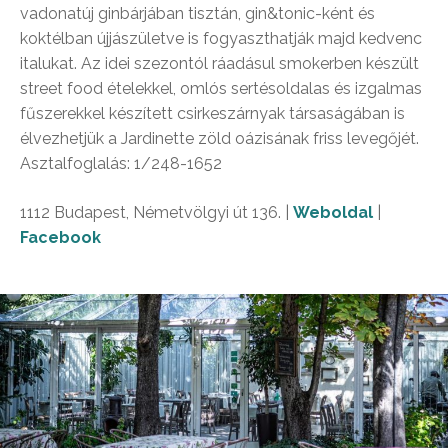
vadonatúj ginbárjában tisztán, gin&tonic-ként és
koktélban újjászületve is fogyaszthatják majd kedvenc
italukat. Az idei szezontól ráadásul smokerben készült
street food ételekkel, omlós sertésoldalas és izgalmas
fűszerekkel készített csirkeszárnyak társaságában is
élvezhetjük a Jardinette zöld oázisának friss levegőjét.
Asztalfoglalás: 1/248-1652
1112 Budapest, Németvölgyi út 136. |
Weboldal
|
Facebook