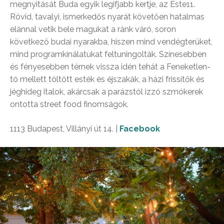
megnyitását Buda egyik legifjabb kertje, az Este11.
Rövid, tavalyi, ismerkedős nyarát követően hatalmas
elánnal vetik bele magukat a ránk váró, soron
következő budai nyarakba, hiszen mind vendégterüket,
mind programkínálatukat feltuningolták. Színesebben
és fényesebben térnek vissza idén tehát a Feneketlen-
tó mellett töltött esték és éjszakák, a házi frissítők és
jéghideg italok, akárcsak a parázstól izzó szmókerek
ontotta street food finomságok.
1113 Budapest, Villányi út 14. |
Facebook