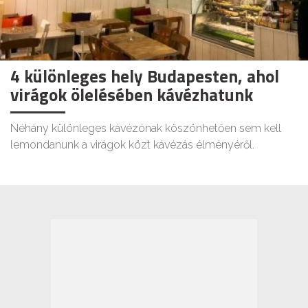
4 különleges hely Budapesten, ahol
virágok ölelésében kávézhatunk
Néhány különleges kávézónak köszönhetően sem kell
lemondanunk a virágok közt kávézás élményéről.