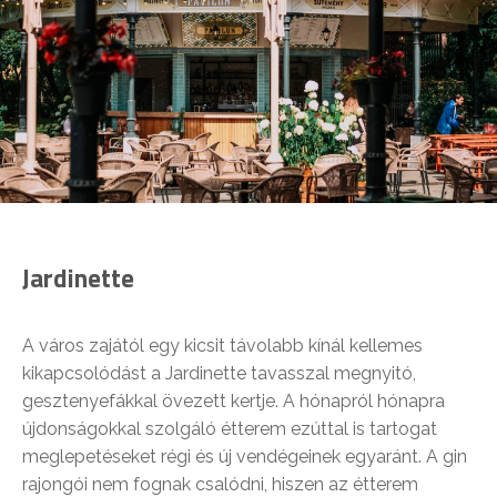
Jardinette
A város zajától egy kicsit távolabb kínál kellemes
kikapcsolódást a Jardinette tavasszal megnyitó,
gesztenyefákkal övezett kertje. A hónapról hónapra
újdonságokkal szolgáló étterem ezúttal is tartogat
meglepetéseket régi és új vendégeinek egyaránt. A gin
rajongói nem fognak csalódni, hiszen az étterem