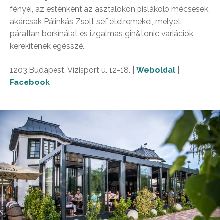
fényei, az esténként az asztalokon pislákoló mécsesek,
akárcsak Pálinkás Zsolt séf ételremekei, melyet
páratlan borkínálat és izgalmas gin&tonic variációk
kerekítenek egésszé.
1203 Budapest, Vízisport u. 12-18. |
Weboldal
|
Facebook