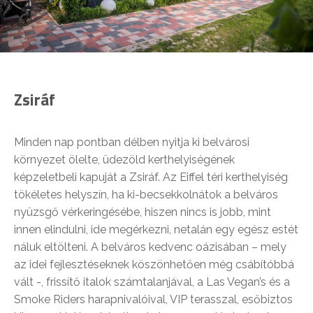
Zsiráf
Minden nap pontban délben nyitja ki belvárosi
környezet ölelte, üdezöld kerthelyiségének
képzeletbeli kapuját a Zsiráf. Az Eiffel téri kerthelyiség
tökéletes helyszín, ha ki-becsekkolnátok a belváros
nyüzsgő vérkeringésébe, hiszen nincs is jobb, mint
innen elindulni, ide megérkezni, netalán egy egész estét
náluk eltölteni. A belváros kedvenc oázisában – mely
az idei fejlesztéseknek köszönhetően még csábítóbbá
vált -, frissítő italok számtalanjával, a Las Vegan’s és a
Smoke Riders harapnivalóival, VIP terasszal, esőbiztos