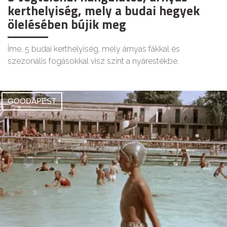
kerthelyiség, mely a budai hegyek
ölelésében bújik meg
Íme, 5 budai kerthelyiség, mely árnyas fákkal és
szezonális fogásokkal visz színt a nyárestékbe.
GOODAPEST