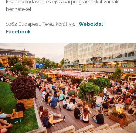
kikapcsolódással és éjszakai programokkal várnak
benneteket.
1062 Budapest, Teréz körút 53. |
Weboldal
|
Facebook