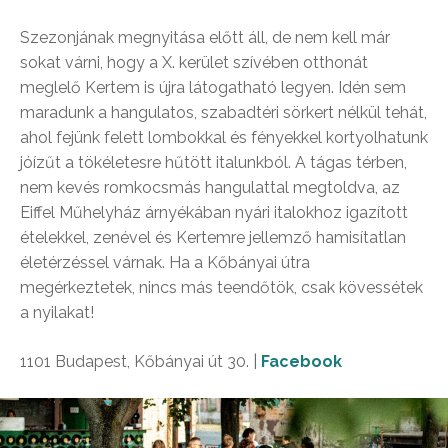
Szezonjának megnyitása előtt áll, de nem kell már
sokat várni, hogy a X. kerület szívében otthonát
meglelő Kertem is újra látogatható legyen. Idén sem
maradunk a hangulatos, szabadtéri sörkert nélkül tehát,
ahol fejünk felett lombokkal és fényekkel kortyolhatunk
jóízűt a tökéletesre hűtött italunkból. A tágas térben,
nem kevés romkocsmás hangulattal megtoldva, az
Eiffel Műhelyház árnyékában nyári italokhoz igazított
ételekkel, zenével és Kertemre jellemző hamisítatlan
életérzéssel várnak. Ha a Kőbányai útra
megérkeztetek, nincs más teendőtök, csak kövessétek
a nyilakat!
1101 Budapest, Kőbányai út 30. |
Facebook