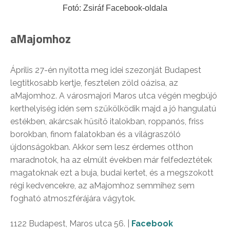
Fotó: Zsiráf Facebook-oldala
aMajomhoz
Április 27-én nyitotta meg idei szezonját Budapest
legtitkosabb kertje, fesztelen zöld oázisa, az
aMajomhoz. A városmajori Maros utca végén megbújó
kerthelyiség idén sem szűkölködik majd a jó hangulatú
estékben, akárcsak hűsítő italokban, roppanós, friss
borokban, finom falatokban és a világraszóló
újdonságokban. Akkor sem lesz érdemes otthon
maradnotok, ha az elmúlt években már felfedeztétek
magatoknak ezt a buja, budai kertet, és a megszokott
régi kedvencekre, az aMajomhoz semmihez sem
fogható atmoszférájára vágytok.
1122 Budapest, Maros utca 56. |
Facebook