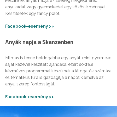
készítenél anyák napjára? Esetleg meglepheted
anyukádat vagy gyermekedet egy közös élménnyel.
Készítsetek egy fancy pólót!
Facebook-esemény >>
Anyák napja a Skanzenben
Mi más is tenne boldogabbá egy anyát, mint gyermeke
saját kezével készített ajándéka, ezért sokféle
kézműves programmal készülnek a látogatók számára
és tematikus túra is gazdagítja a napot kiemelve az
anyai szerep fontosságát.
Facebook-esemény >>