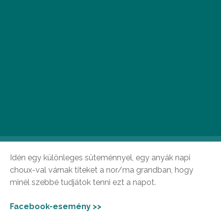
A legszuperebb hazai designterek alkotásai mellett
akusztikus koncertekkel és finomságokkal is várnak,
melyekről a piac vendéglátóhelyei mellett kis
kézműves gasztroműhelyek gondoskodnak.
Facebook-esemény >>
Anyák napja: süti, kávé, együtt a nor/ma
grandban
Idén egy különleges süteménnyel, egy anyák napi
choux-val várnak titeket a nor/ma grandban, hogy
minél szebbé tudjátok tenni ezt a napot.
Facebook-esemény >>