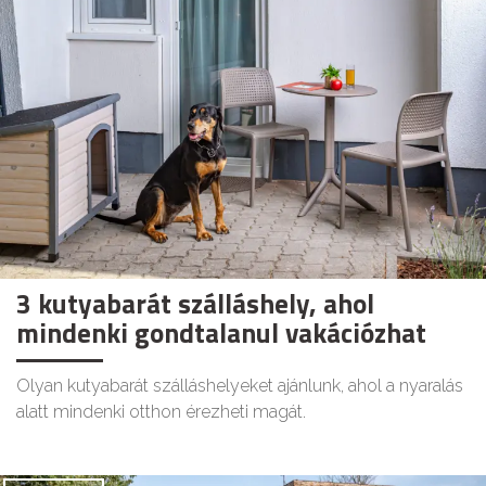
3 kutyabarát szálláshely, ahol
mindenki gondtalanul vakációzhat
Olyan kutyabarát szálláshelyeket ajánlunk, ahol a nyaralás
alatt mindenki otthon érezheti magát.