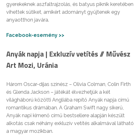
gyerekeknek aszfaltrajzolás, és batyus piknik keretében
vihettek sütiket, amikért adományt gyűjtenek egy
anyaotthon javára.
Facebook-esemény >>
Anyák napja | Exkluzív vetítés // Művész
Art Mozi, Uránia
Három Oscar-díjas színész – Olivia Colman, Colin Firth
és Glenda Jackson – játékát élvezhetjük a két
világháború közötti Angliába repítő Anyák napja című
romantikus drámában. A Graham Swift nagy sikerű,
Anyák napi kimenő című bestsellere alapján készült
alkotás csak néhány exkluzív vetítés alkalmával látható
a magyar mozikban.