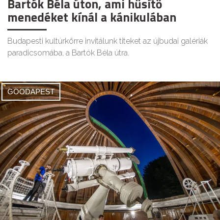
Bartók Béla úton, ami hűsítő
menedéket kínál a kánikulában
Budapesti kultúrkörre invitálunk titeket az újbudai galériák
paradicsomába, a Bartók Béla útra.
GOODAPEST