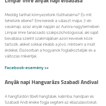
Limpár Imre anyák napi előadása
Meddig tarthat környezetünk (túl)hatalma? És mit
tehetünk ellene? Erre keresik a választ május 7-én
vasárnap, azaz anyák napján az Auróra nagytermében
Limpár Imre tanácsadó szakpszichológussal, aki saját
bevallása szerint szakmájában azon kevesek közé
tartozik, akiket sokkal inkább a jövő, mintsem a múlt
érdekel. Elsősorban a hogyanok foglalkoztatják és a
változás mikéntjei.
Facebook-esemény >>
Anyák napi Hangvarázs Szabadi Andival
A hangfürdőn tibeti hangtálak, kalimba, handpan és
Szabadi Andi éneke fogja segíteni az ellazulásotokat.