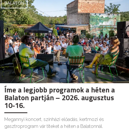
BALATON
Íme a legjobb programok a héten a
Balaton partján – 2026. augusztus
10-16.
Megannyi koncert, színházi előadás, kertmozi és
gasztroprogram vár titeket a héten a Balatonnál.