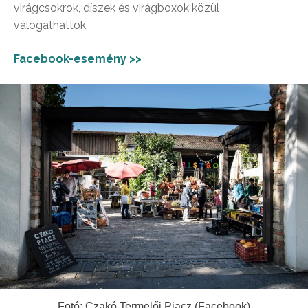
virágcsokrok, díszek és virágboxok közül
válogathattok.
Facebook-esemény >>
Fotó: Czakó Termelői Piacz (Facebook)