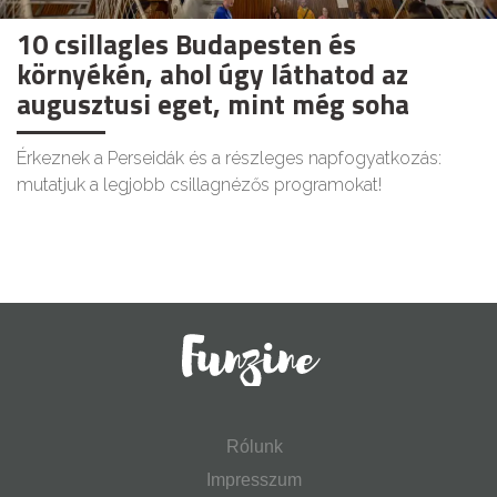
10 csillagles Budapesten és
környékén, ahol úgy láthatod az
augusztusi eget, mint még soha
Érkeznek a Perseidák és a részleges napfogyatkozás:
mutatjuk a legjobb csillagnézős programokat!
Rólunk
Impresszum