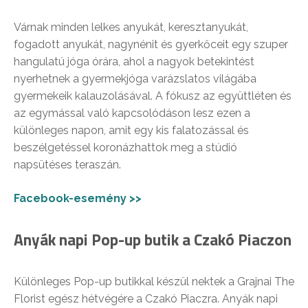
Várnak minden lelkes anyukát, keresztanyukát,
fogadott anyukát, nagynénit és gyerkőceit egy szuper
hangulatú jóga órára, ahol a nagyok betekintést
nyerhetnek a gyermekjóga varázslatos világába
gyermekeik kalauzolásával. A fókusz az együttléten és
az egymással való kapcsolódáson lesz ezen a
különleges napon, amit egy kis falatozással és
beszélgetéssel koronázhattok meg a stúdió
napsütéses teraszán.
Facebook-esemény >>
Anyák napi Pop-up butik a Czakó Piaczon
Különleges Pop-up butikkal készül nektek a Grajnai The
Florist egész hétvégére a Czakó Piaczra. Anyák napi