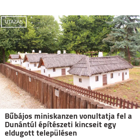
UTAZÁS
Bűbájos miniskanzen vonultatja fel a
Dunántúl építészeti kincseit egy
eldugott településen