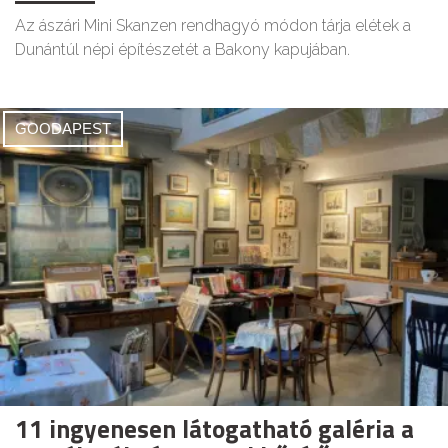
Az ászári Mini Skanzen rendhagyó módon tárja elétek a
Dunántúl népi építészetét a Bakony kapujában.
GOODAPEST
11 ingyenesen látogatható galéria a