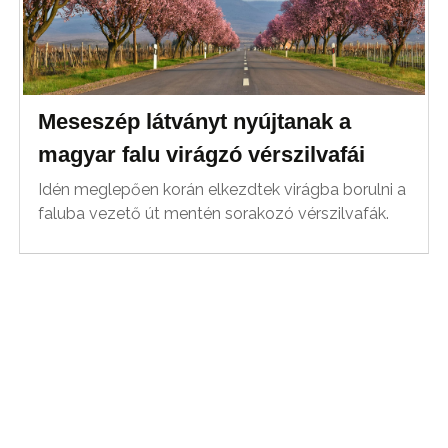
Meseszép látványt nyújtanak a
magyar falu virágzó vérszilvafái
Idén meglepően korán elkezdtek virágba borulni a
faluba vezető út mentén sorakozó vérszilvafák.