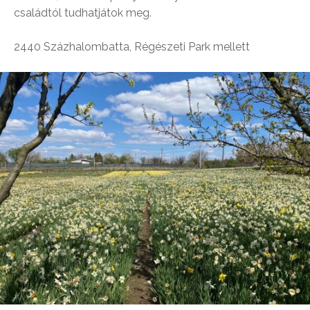
családtól tudhatjátok meg.
2440 Százhalombatta, Régészeti Park mellett