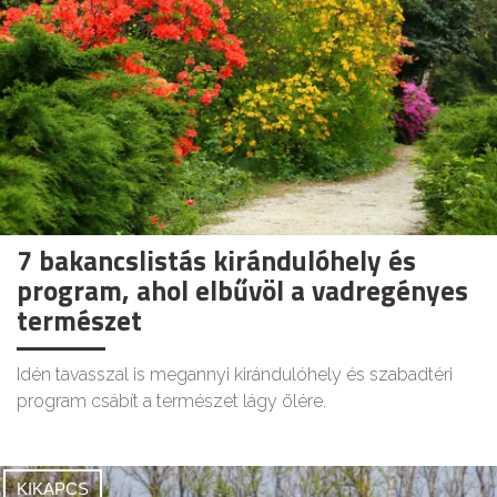
7 bakancslistás kirándulóhely és
program, ahol elbűvöl a vadregényes
természet
Idén tavasszal is megannyi kirándulóhely és szabadtéri
program csábít a természet lágy ölére.
KIKAPCS