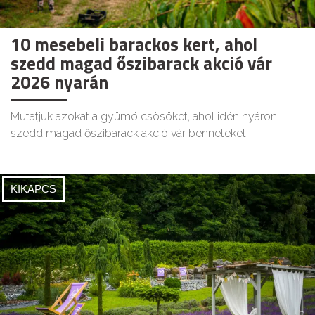
10 mesebeli barackos kert, ahol
szedd magad őszibarack akció vár
2026 nyarán
Mutatjuk azokat a gyümölcsösöket, ahol idén nyáron
szedd magad őszibarack akció vár benneteket.
KIKAPCS