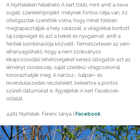
A Nyírteleken fellelhető A kert több, mint amit a neve
sugall: szerelemprojekt, melynek fontos célja van. Az
ötletgazdák szerették volna, hogy minél többen
megtapasztalják a hely varázsát, a virágokkal borított
táj szépségét és azt a békét és nyugalmat, amit a
fentiek kombinációja közvetít. Természetesen az sem
elhanyagolható, hogy a nem szokványos
kikapcsolódási lehetőségeket kereső látogatók ezt az
élményt csodaszép, saját szedésű virágcsokorral
koronázhatják meg. A nárcisz-, tulipán- és
levendulaszedés részleteiért, beleértve a pontos
szüreti dátumokat is, figyeljétek A kert Facebook-
oldalát.
4461 Nyírtelek, Ferenc tanya |
Facebook