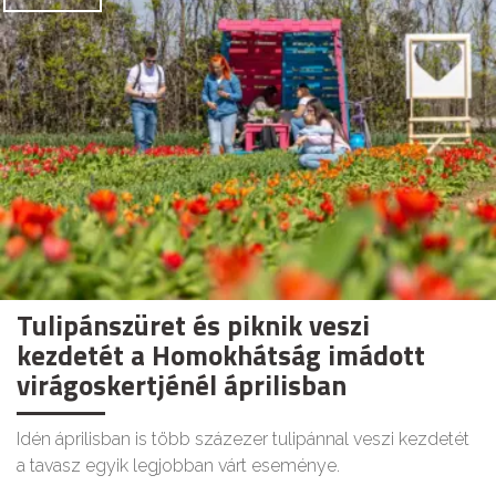
Tulipánszüret és piknik veszi
kezdetét a Homokhátság imádott
virágoskertjénél áprilisban
Idén áprilisban is több százezer tulipánnal veszi kezdetét
a tavasz egyik legjobban várt eseménye.