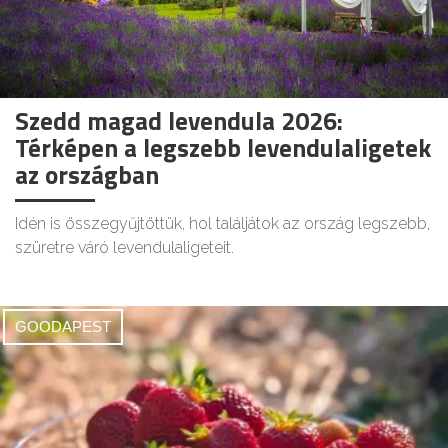
Szedd magad levendula 2026:
Térképen a legszebb levendulaligetek
az országban
Idén is összegyűjtöttük, hol találjátok az ország legszebb,
szüretre váró levendulaligeteit.
GOODAPEST