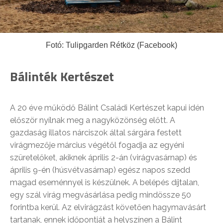
Fotó: Tulipgarden Rétköz (Facebook)
Bálinték Kertészet
A 20 éve működő Bálint Családi Kertészet kapui idén
először nyílnak meg a nagyközönség előtt. A
gazdaság illatos nárciszok által sárgára festett
virágmezője március végétől fogadja az egyéni
szüretelőket, akiknek április 2-án (virágvasárnap) és
április 9-én (húsvétvasárnap) egész napos szedd
magad eseménnyel is készülnek. A belépés díjtalan,
egy szál virág megvásárlása pedig mindössze 50
forintba kerül. Az elvirágzást követően hagymavásárt
tartanak, ennek időpontját a helyszínen a Bálint