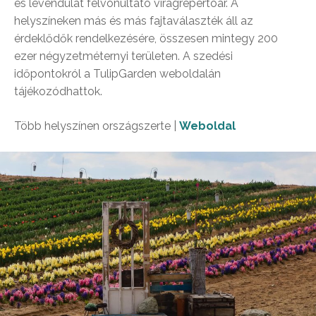
és levendulát felvonultató virágrepertoár. A
helyszíneken más és más fajtaválaszték áll az
érdeklődők rendelkezésére, összesen mintegy 200
ezer négyzetméternyi területen. A szedési
időpontokról a TulipGarden weboldalán
tájékozódhattok.
Több helyszínen országszerte |
Weboldal