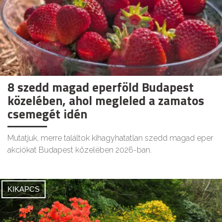
8 szedd magad eperföld Budapest
közelében, ahol megleled a zamatos
csemegét idén
Mutatjuk, merre találtok kihagyhatatlan szedd magad eper
akciókat Budapest közelében 2026-ban.
KIKAPCS