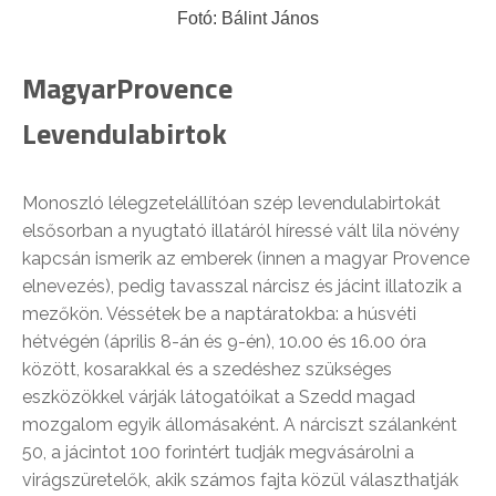
Fotó: Bálint János
MagyarProvence
Levendulabirtok
Monoszló lélegzetelállítóan szép levendulabirtokát
elsősorban a nyugtató illatáról híressé vált lila növény
kapcsán ismerik az emberek (innen a magyar Provence
elnevezés), pedig tavasszal nárcisz és jácint illatozik a
mezőkön. Véssétek be a naptáratokba: a húsvéti
hétvégén (április 8-án és 9-én), 10.00 és 16.00 óra
között, kosarakkal és a szedéshez szükséges
eszközökkel várják látogatóikat a Szedd magad
mozgalom egyik állomásaként. A nárciszt szálanként
50, a jácintot 100 forintért tudják megvásárolni a
virágszüretelők, akik számos fajta közül választhatják