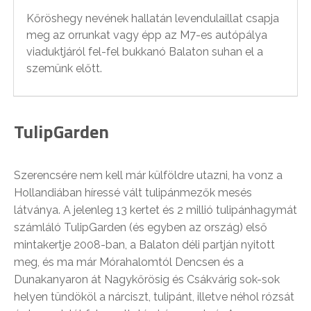
Kőröshegy nevének hallatán levendulaillat csapja
meg az orrunkat vagy épp az M7-es autópálya
viaduktjáról fel-fel bukkanó Balaton suhan el a
szemünk előtt.
TulipGarden
Szerencsére nem kell már külföldre utazni, ha vonz a
Hollandiában híressé vált tulipánmezők mesés
látványa. A jelenleg 13 kertet és 2 millió tulipánhagymát
számláló TulipGarden (és egyben az ország) első
mintakertje 2008-ban, a Balaton déli partján nyitott
meg, és ma már Mórahalomtól Dencsen és a
Dunakanyaron át Nagykőrösig és Csákvárig sok-sok
helyen tündököl a nárciszt, tulipánt, illetve néhol rózsát