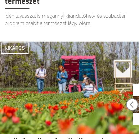
természet
Idén tavasszal is megannyi kirándulóhely és szabadtéri
program csábít a természet lágy ölére.
KIKAPCS