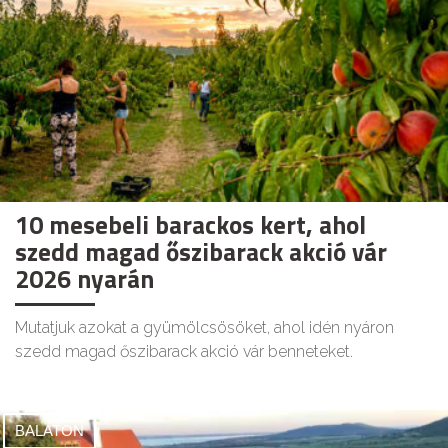
10 mesebeli barackos kert, ahol
szedd magad őszibarack akció vár
2026 nyarán
Mutatjuk azokat a gyümölcsösöket, ahol idén nyáron
szedd magad őszibarack akció vár benneteket.
BALATON