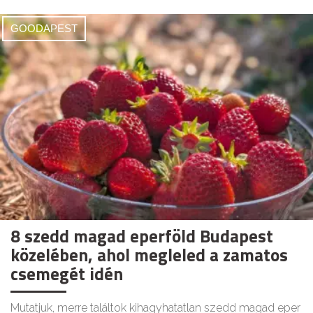
GOODAPEST
8 szedd magad eperföld Budapest
közelében, ahol megleled a zamatos
csemegét idén
Mutatjuk, merre találtok kihagyhatatlan szedd magad eper