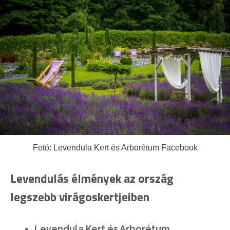
Fotó: Levendula Kert és Arborétum Facebook
Levendulás élmények az ország
legszebb virágoskertjeiben
Levendula Kert és Arborétum,