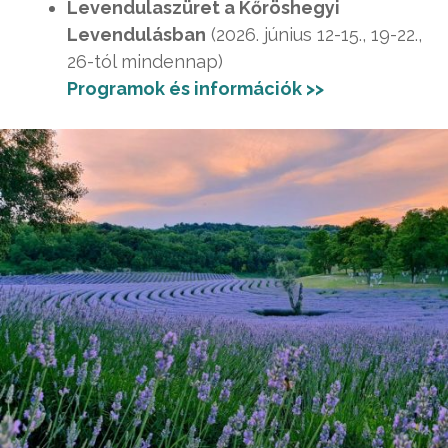
Levendulaszüret a Kőröshegyi
Levendulásban
(2026. június 12-15., 19-22.,
26-tól mindennap)
Programok és információk >>