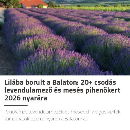
Lilába borult a Balaton: 20+ csodás
levendulamező és mesés pihenőkert
2026 nyarára
Panorámás levendulamezők és mesebeli virágos kertek
várnak rátok ezen a nyáron a Balatonnál.