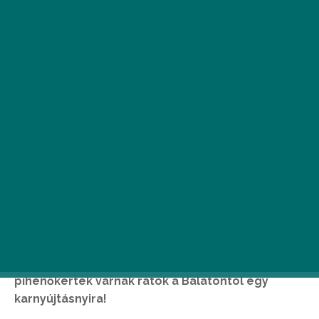
A Balaton körül több mint 20 helyszínen
csodálhatjátok meg a levendulától élénk lila
horizontot: családi levendulaültetvények,
panorámás virágmezők és mesebeli
pihenőkertek várnak rátok a Balatontól egy
karnyújtásnyira!