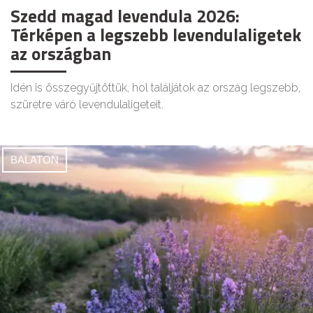
Szedd magad levendula 2026:
Térképen a legszebb levendulaligetek
az országban
Idén is összegyűjtöttük, hol találjátok az ország legszebb,
szüretre váró levendulaligeteit.
BALATON