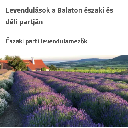
Levendulások a Balaton északi és
déli partján
Északi parti levendulamezők