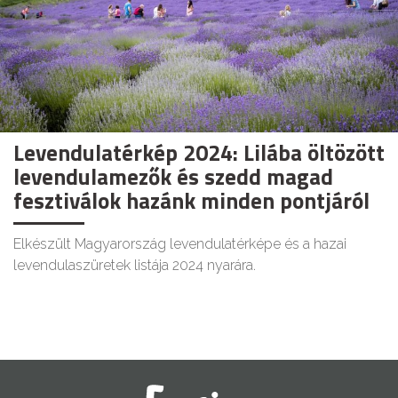
Levendulatérkép 2024: Lilába öltözött
levendulamezők és szedd magad
fesztiválok hazánk minden pontjáról
Elkészült Magyarország levendulatérképe és a hazai
levendulaszüretek listája 2024 nyarára.