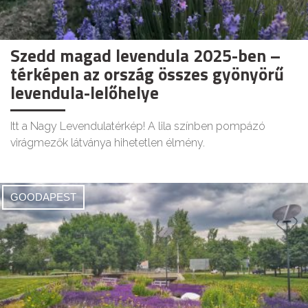
Szedd magad levendula 2025-ben –
térképen az ország összes gyönyörű
levendula-lelőhelye
Itt a Nagy Levendulatérkép! A lila színben pompázó
virágmezők látványa hihetetlen élmény.
GOODAPEST