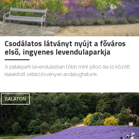
Csodálatos látványt nyújt a főváros
első, ingyenes levendulaparkja
A patakparti levendulásban több mint 5800 lila tő között
kialakított sétálóösvényen andaloghatunk.
BALATON