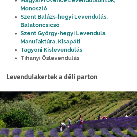
MagyarProvence Levendulabirtok,
Monoszló
Szent Balázs-hegyi Levendulás,
Balatoncsicsó
Szent György-hegyi Levendula
Manufaktúra, Kisapáti
Tagyoni Kislevendulás
Tihanyi Őslevendulás
Levendulakertek a déli parton