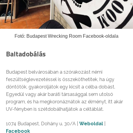
Fotó: Budapest Wrecking Room Facebook-oldala
Baltadobálás
Budapest belvárosában a szórakozást némi
feszültséglevezetéssel is összeköthetitek, ha úgy
döntötök, gyakoroljátok egy kicsit a célba dobást.
Egyedül vagy akár baráti társasággal sem utolsó
program, és ha megkoronáznátok az élményt, itt akár
UV-fényben is szétdobálhatjátok a céltáblát.
1074 Budapest, Dohány u. 30/A |
Weboldal
|
Facebook