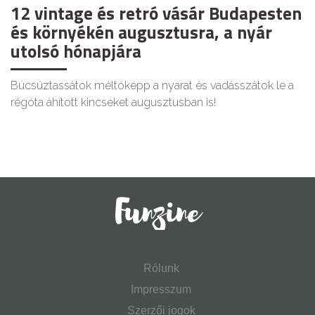
12 vintage és retró vásár Budapesten
és környékén augusztusra, a nyár
utolsó hónapjára
Búcsúztassátok méltóképp a nyarat és vadásszátok le a
régóta áhított kincseket augusztusban is!
Rólunk
Impresszum
Szerzői jogok