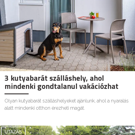
3 kutyabarát szálláshely, ahol
mindenki gondtalanul vakációzhat
Olyan kutyabarát szálláshelyeket ajánlunk, ahol a nyaralás
alatt mindenki otthon érezheti magát.
UTAZÁS