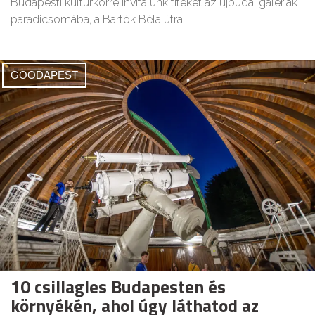
Budapesti kultúrkörre invitálunk titeket az újbudai galériák
paradicsomába, a Bartók Béla útra.
GOODAPEST
10 csillagles Budapesten és
környékén, ahol úgy láthatod az