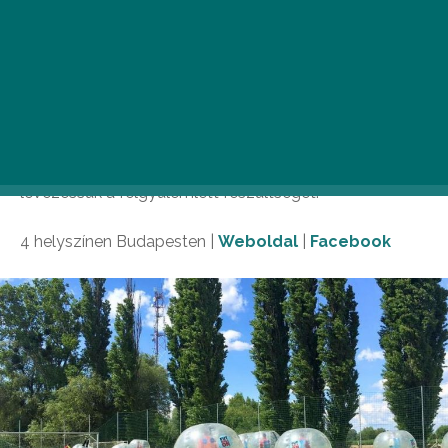
Futballon
Aligha ismerünk jobb feszültségoldót, mint a mozgás
és a nevetés. Jól tudja ezt a 4 budapesti pályával
rendelkező profi buborékfoci, a Futballon is. Ez a
gömbbe zárt, csoportos élmény pedig nemcsak
tökéletes, de biztonságos módja is annak, hogy
levezessük a felgyülemlett feszültséget.
4 helyszínen Budapesten |
Weboldal
|
Facebook