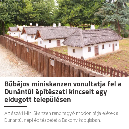
Bűbájos miniskanzen vonultatja fel a
Dunántúl építészeti kincseit egy
eldugott településen
Az ászári Mini Skanzen rendhagyó módon tárja elétek a
Dunántúl népi építészetét a Bakony kapujában.