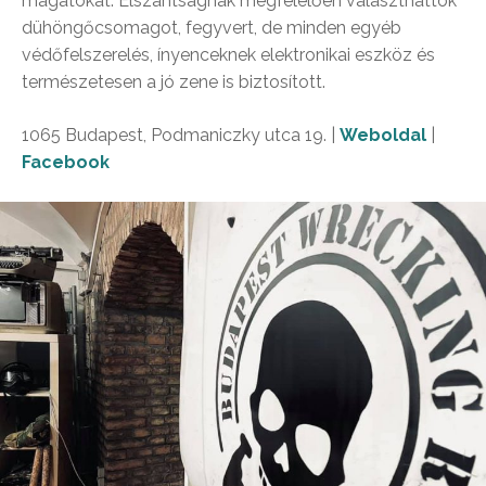
magatokat. Elszántságnak megfelelően választhattok
dühöngőcsomagot, fegyvert, de minden egyéb
védőfelszerelés, ínyenceknek elektronikai eszköz és
természetesen a jó zene is biztosított.
1065 Budapest, Podmaniczky utca 19. |
Weboldal
|
Facebook