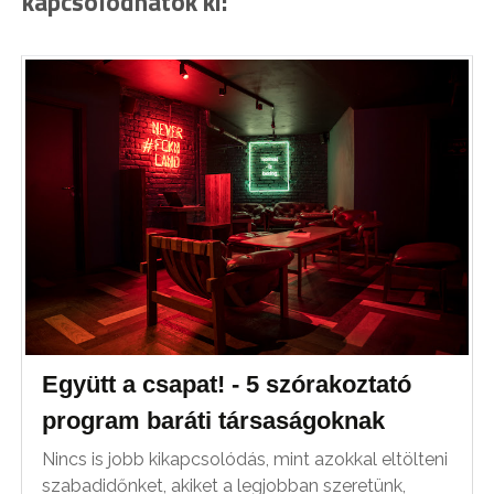
kapcsolódnátok ki:
Együtt a csapat! - 5 szórakoztató
program baráti társaságoknak
Nincs is jobb kikapcsolódás, mint azokkal eltölteni
szabadidőnket, akiket a legjobban szeretünk,