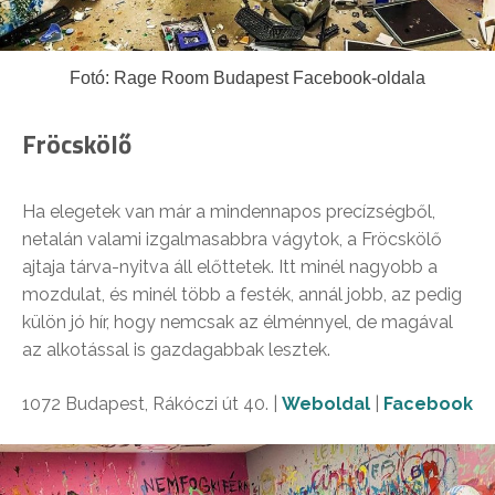
Fotó: Rage Room Budapest Facebook-oldala
Fröcskölő
Ha elegetek van már a mindennapos precízségből,
netalán valami izgalmasabbra vágytok, a Fröcskölő
ajtaja tárva-nyitva áll előttetek. Itt minél nagyobb a
mozdulat, és minél több a festék, annál jobb, az pedig
külön jó hír, hogy nemcsak az élménnyel, de magával
az alkotással is gazdagabbak lesztek.
1072 Budapest, Rákóczi út 40. |
Weboldal
|
Facebook