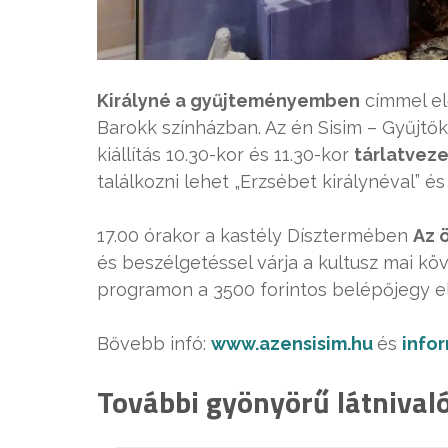
Királyné a gyűjteményemben
címmel el
Barokk színházban. Az én Sisim – Gyűjt
kiállítás 10.30-kor és 11.30-kor
tárlatvez
találkozni lehet „Erzsébet királynéval” és a
17.00 órakor a kastély Dísztermében
Az 
és beszélgetéssel várja a kultusz mai kö
programon a 3500 forintos belépőjegy e
Bővebb infó:
www.azensisim.hu
és
info
További gyönyörű látnivaló