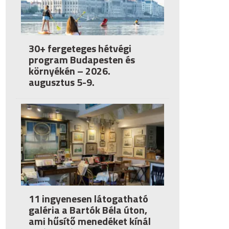
30+ fergeteges hétvégi
program Budapesten és
környékén – 2026.
augusztus 5-9.
11 ingyenesen látogatható
galéria a Bartók Béla úton,
ami hűsítő menedéket kínál