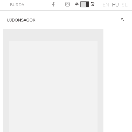
EN
HU
SL
BURDA
ÚJDONSÁGOK