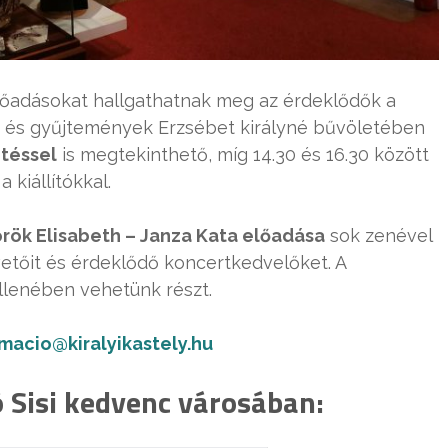
őadásokat hallgathatnak meg az érdeklődők a
ők és gyűjtemények Erzsébet királyné bűvöletében
etéssel
is megtekinthető, míg 14.30 és 16.30 között
 kiállítókkal.
örök Elisabeth – Janza Kata előadása
sok zenével
vetőit és érdeklődő koncertkedvelőket. A
llenében vehetünk részt.
rmacio@kiralyikastely.hu
 Sisi kedvenc városában: