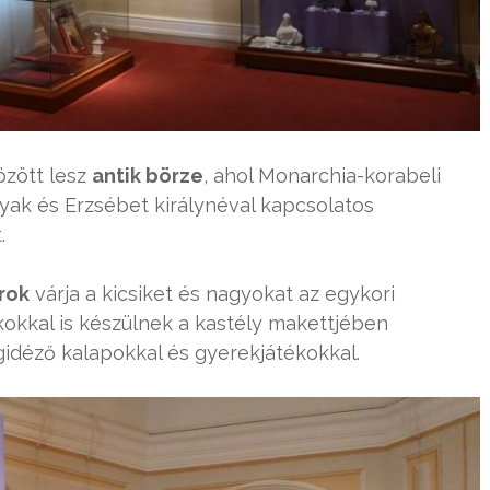
özött lesz
antik börze
, ahol Monarchia-korabeli
yak és Erzsébet királynéval kapcsolatos
.
rok
várja a kicsiket és nagyokat az egykori
okkal is készülnek a kastély makettjében
idéző kalapokkal és gyerekjátékokkal.