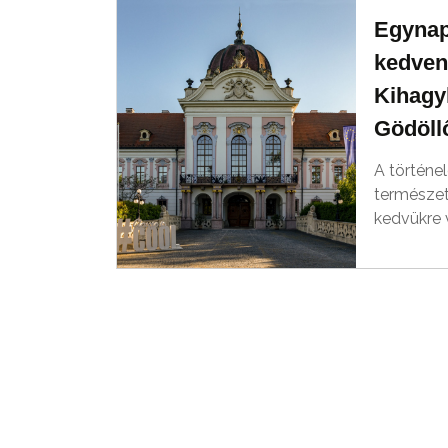
Egynap
kedven
Kihagyh
Gödöll
A történel
természet
kedvükre v