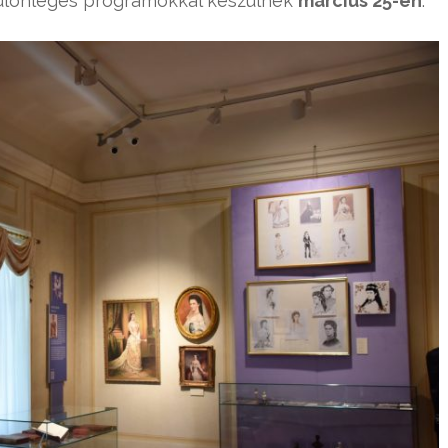
 különleges programokkal készülnek
március 25-én
.