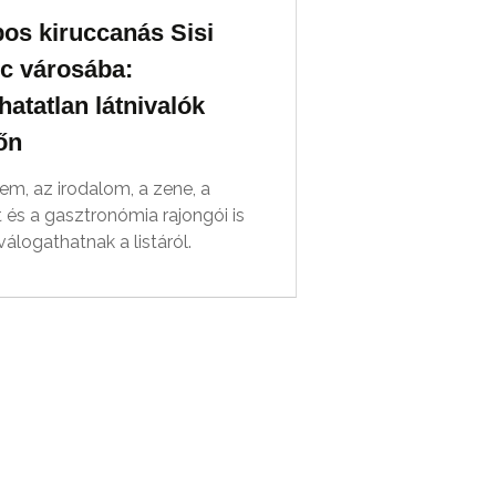
os kiruccanás Sisi
c városába:
atatlan látnivalók
őn
em, az irodalom, a zene, a
 és a gasztronómia rajongói is
álogathatnak a listáról.