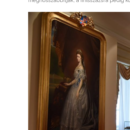
meghosszabbítják, a finisszázsra pedig