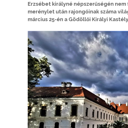
Erzsébet királyné népszerűségén nem fo
merénylet után rajongóinak száma világ
március 25-én a Gödöllői Királyi Kastél