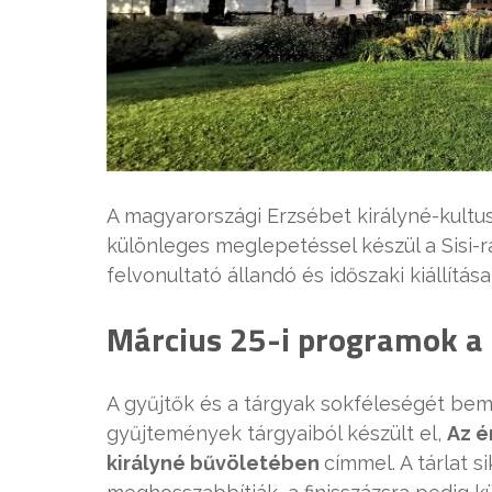
A magyarországi Erzsébet királyné-kult
különleges meglepetéssel készül a Sisi-
felvonultató állandó és időszaki kiállítás
Március 25-i programok a G
A gyűjtők és a tárgyak sokféleségét bemu
gyűjtemények tárgyaiból készült el,
Az é
királyné bűvöletében
címmel. A tárlat si