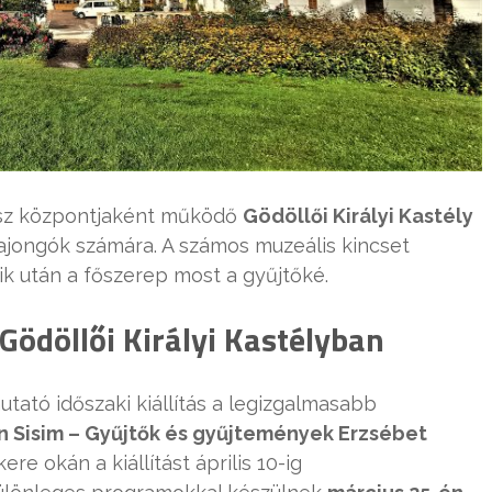
usz központjaként működő
Gödöllői Királyi Kastély
rajongók számára. A számos muzeális kincset
aik után a főszerep most a gyűjtőké.
ödöllői Királyi Kastélyban
tató időszaki kiállítás a legizgalmasabb
n Sisim – Gyűjtők és gyűjtemények Erzsébet
kere okán a kiállítást április 10-ig