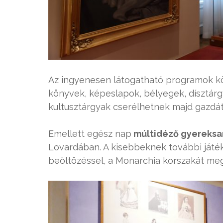
Az ingyenesen látogatható programok k
könyvek, képeslapok, bélyegek, dísztárg
kultusztárgyak cserélhetnek majd gazdát
Emellett egész nap
múltidéző gyereksa
Lovardában. A kisebbeknek további játék
beöltözéssel, a Monarchia korszakát meg