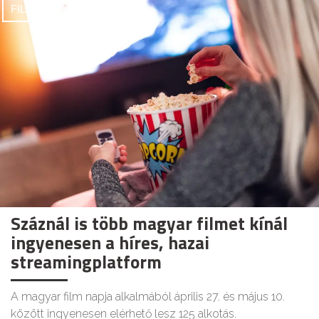
FILMEK
Száznál is több magyar filmet kínál
ingyenesen a híres, hazai
streamingplatform
A magyar film napja alkalmából április 27. és május 10.
között ingyenesen elérhető lesz 125 alkotás.