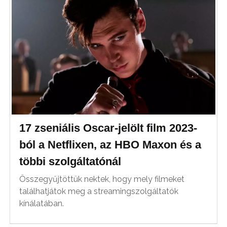
17 zseniális Oscar-jelölt film 2023-
ból a Netflixen, az HBO Maxon és a
többi szolgáltatónál
Összegyűjtöttük nektek, hogy mely filmeket
találhatjátok meg a streamingszolgáltatók
kínálatában.