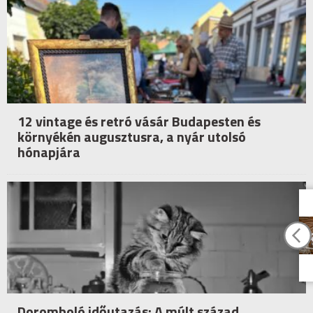
12 vintage és retró vásár Budapesten és
környékén augusztusra, a nyár utolsó
hónapjára
Doromboló időutazás: A múlt század