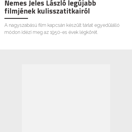
Nemes Jeles László legújabb
filmjének kulisszatitkairól
A nagyszabású film kapcsán készült tárlat egyedülálló
módon idézi meg az 1950-es évek légkörét.