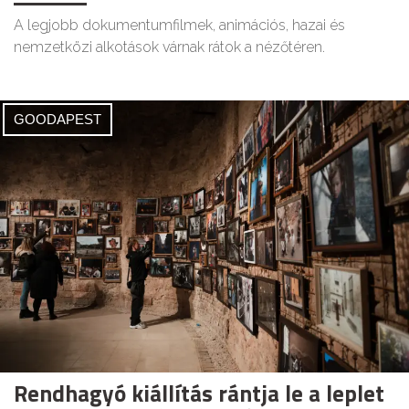
A legjobb dokumentumfilmek, animációs, hazai és
nemzetközi alkotások várnak rátok a nézőtéren.
GOODAPEST
Rendhagyó kiállítás rántja le a leplet