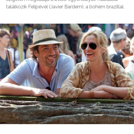
találkozik Felipével (Javier Bardem), a bohém brazillal.