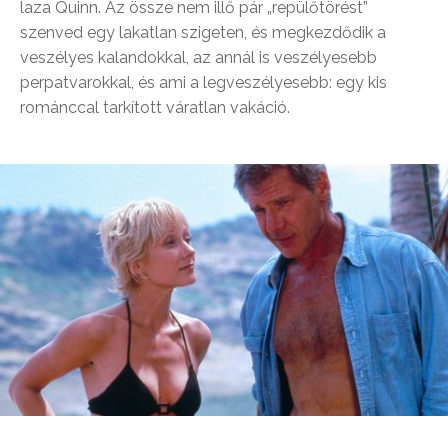
laza Quinn. Az össze nem illő pár „repülőtörést”
szenved egy lakatlan szigeten, és megkezdődik a
veszélyes kalandokkal, az annál is veszélyesebb
perpatvarokkal, és ami a legveszélyesebb: egy kis
románccal tarkított váratlan vakáció.