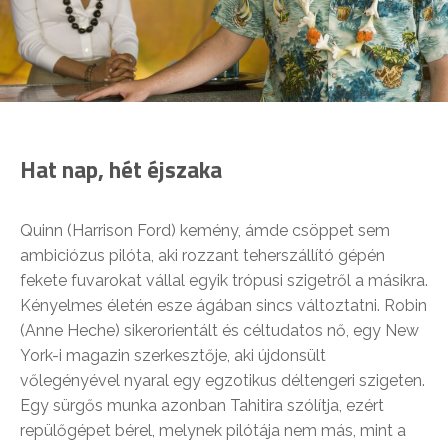
Hat nap, hét éjszaka
Quinn (Harrison Ford) kemény, ámde csöppet sem
ambiciózus pilóta, aki rozzant teherszállító gépén
fekete fuvarokat vállal egyik trópusi szigetről a másikra.
Kényelmes életén esze ágában sincs változtatni. Robin
(Anne Heche) sikerorientált és céltudatos nő, egy New
York-i magazin szerkesztője, aki újdonsült
vőlegényével nyaral egy egzotikus déltengeri szigeten.
Egy sürgős munka azonban Tahitira szólítja, ezért
repülőgépet bérel, melynek pilótája nem más, mint a