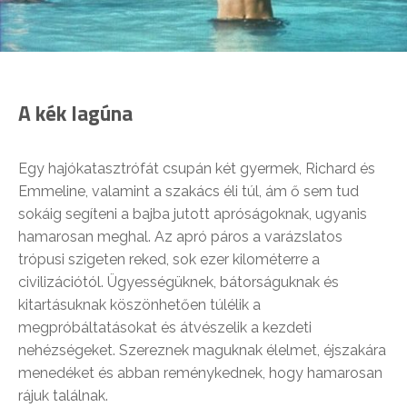
A kék lagúna
Egy hajókatasztrófát csupán két gyermek, Richard és
Emmeline, valamint a szakács éli túl, ám ő sem tud
sokáig segíteni a bajba jutott apróságoknak, ugyanis
hamarosan meghal. Az apró páros a varázslatos
trópusi szigeten reked, sok ezer kilométerre a
civilizációtól. Ügyességüknek, bátorságuknak és
kitartásuknak köszönhetően túlélik a
megpróbáltatásokat és átvészelik a kezdeti
nehézségeket. Szereznek maguknak élelmet, éjszakára
menedéket és abban reménykednek, hogy hamarosan
rájuk találnak.