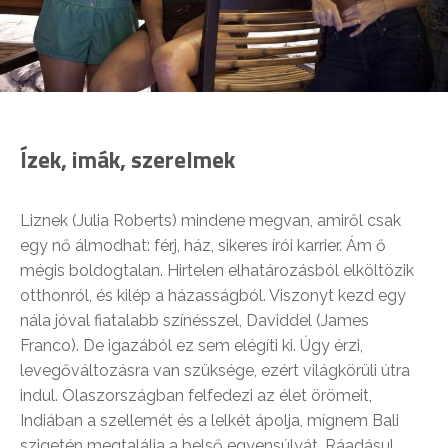
Ízek, imák, szerelmek
Liznek (Julia Roberts) mindene megvan, amiről csak
egy nő álmodhat: férj, ház, sikeres írói karrier. Ám ő
mégis boldogtalan. Hirtelen elhatározásból elköltözik
otthonról, és kilép a házasságból. Viszonyt kezd egy
nála jóval fiatalabb színésszel, Daviddel (James
Franco). De igazából ez sem elégíti ki. Úgy érzi,
levegőváltozásra van szüksége, ezért világkörüli útra
indul. Olaszországban felfedezi az élet örömeit,
Indiában a szellemét és a lelkét ápolja, mígnem Bali
szigetén megtalálja a belső egyensúlyát. Ráadásul