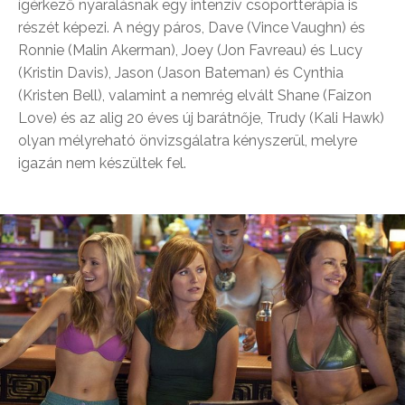
ígérkező nyaralásnak egy intenzív csoportterápia is
részét képezi. A négy páros, Dave (Vince Vaughn) és
Ronnie (Malin Akerman), Joey (Jon Favreau) és Lucy
(Kristin Davis), Jason (Jason Bateman) és Cynthia
(Kristen Bell), valamint a nemrég elvált Shane (Faizon
Love) és az alig 20 éves új barátnője, Trudy (Kali Hawk)
olyan mélyreható önvizsgálatra kényszerül, melyre
igazán nem készültek fel.