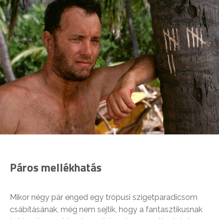
Páros mellékhatás
Mikor négy pár enged egy trópusi szigetparadicsom
csábításának, még nem sejtik, hogy a fantasztikusnak