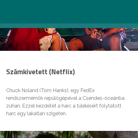
Számkivetett (Netflix)
Chuck Noland (Tom Hanks), egy FedEx
rendszermérnök repülőgépével a Csendes-óceánba
zuhan. Ezzel kezdetét a harc a túlélésért folytatott
harc egy lakatlan szigeten.