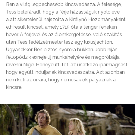
Ben a világ legpechesebb kincsvadásza. A felesége,
Tess belefáradt, hogy a férje házasságuk nyolc éve
alatt sikertelenül hajszolta a Királynő Hozományaként
elhíresült kincset, amely 1715 óta a tenger fenekén
hever. A férjével és az álomkergetéssel való szakítás
után Tess fedélzetmester lesz egy luxusjachton.
Ugyanekkor Ben biztos nyomra bukkan. Jobb híján
fellopódzik exneje új munkahelyére és megpróbálja
rávenni Nigel Honeycutt-tot, az unatkozó iparmágnást,
hogy együtt induljanak kincsvadászatra. Azt azonban
nem köti az orrára, hogy nemcsak ők pályáznak a
kincsre.