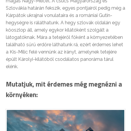
magas Nagy-Milicet. A csúcs Magyarország és
Szlovákia határán fekszik, egyes pontjairól pedig még a
Kárpátok ukrajnai vonulataira és a romániai Gutin-
hegységre is ráláthatunk. A hegy szlovák oldalán egy
kőoszlop áll, amely egykor kilátóként szolgált a
látogatóknak. Mára a tetejéről főként a környezetében
található sűrű erdőre láthatunk rá, ezért érdemes lehet
a Kis-Milic felé vennünk az irányt, amelynek tetejére
épült Károlyi-kilátóból csodálatos panoráma tárul
elénk.
Mutatjuk, mit érdemes még megnézni a
környéken: