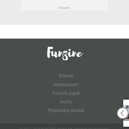
Rólunk
Impresszum
Szerzői jogok
Archív
Terjesztési pontok