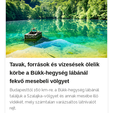
Tavak, források és vízesések ölelik
körbe a Bükk-hegység lábánál
fekvő mesebeli völgyet
Budapesttől 160 km-re, a Bükk-hegység lábánál
találjuk a Szalajka-völgyet és annak mesébe illő
vidékét, mely számtalan varázsaltos látnivalót
rejt.