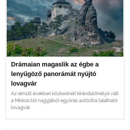
Drámaian magaslik az égbe a
lenyűgöző panorámát nyújtó
lovagvár
Az elmúlt években közkedvelt kirándulóhellyé vált
a Miskolctól nagyjából egyórás autóútra található
lovagvár.