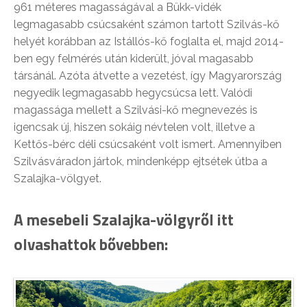
961 méteres magasságával a Bükk-vidék
legmagasabb csúcsaként számon tartott Szilvás-kő
helyét korábban az Istállós-kő foglalta el, majd 2014-
ben egy felmérés után kiderült, jóval magasabb
társánál. Azóta átvette a vezetést, így Magyarország
negyedik legmagasabb hegycsúcsa lett. Valódi
magassága mellett a Szilvási-kő megnevezés is
igencsak új, hiszen sokáig névtelen volt, illetve a
Kettős-bérc déli csúcsaként volt ismert. Amennyiben
Szilvásváradon jártok, mindenképp ejtsétek útba a
Szalajka-völgyet.
A mesebeli Szalajka-völgyről itt
olvashattok bővebben: