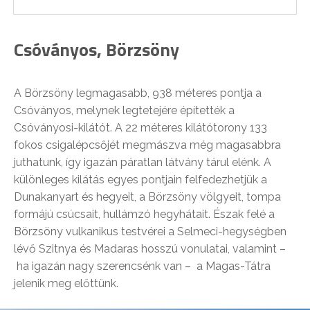
Csóványos, Börzsöny
A Börzsöny legmagasabb, 938 méteres pontja a
Csóványos, melynek legtetejére építették a
Csóványosi-kilátót. A 22 méteres kilátótorony 133
fokos csigalépcsőjét megmászva még magasabbra
juthatunk, így igazán páratlan látvány tárul elénk. A
különleges kilátás egyes pontjain felfedezhetjük a
Dunakanyart és hegyeit, a Börzsöny völgyeit, tompa
formájú csúcsait, hullámzó hegyhátait. Észak felé a
Börzsöny vulkanikus testvérei a Selmeci-hegységben
lévő Szitnya és Madaras hosszú vonulatai, valamint –
ha igazán nagy szerencsénk van – a Magas-Tátra
jelenik meg előttünk.