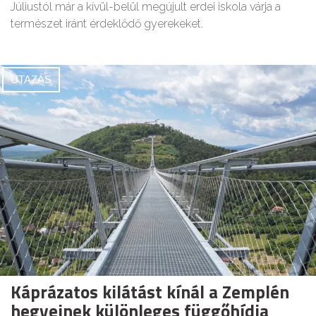
Júliustól már a kívül-belül megújult erdei iskola várja a
természet iránt érdeklődő gyerekeket.
UTAZÁS
Káprázatos kilátást kínál a Zemplén
hegyeinek különleges függőhídja