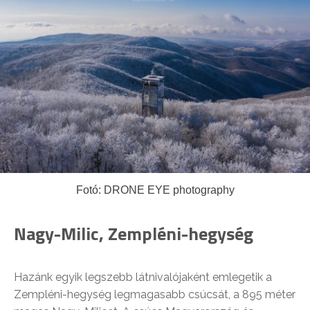
Fotó: DRONE EYE photography
Nagy-Milic, Zempléni-hegység
Hazánk egyik legszebb látnivalójaként emlegetik a
Zempléni-hegység legmagasabb csúcsát, a 895 méter