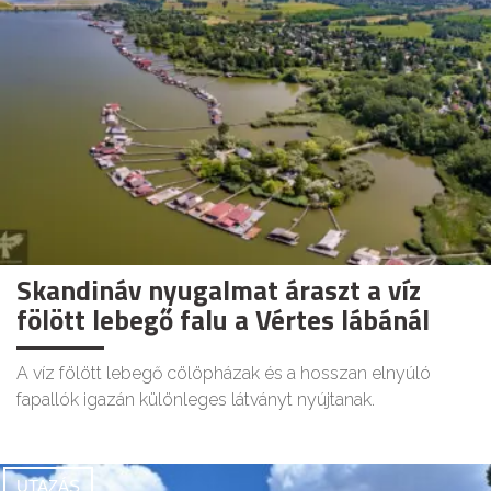
Skandináv nyugalmat áraszt a víz
fölött lebegő falu a Vértes lábánál
A víz fölött lebegő cölöpházak és a hosszan elnyúló
fapallók igazán különleges látványt nyújtanak.
UTAZÁS