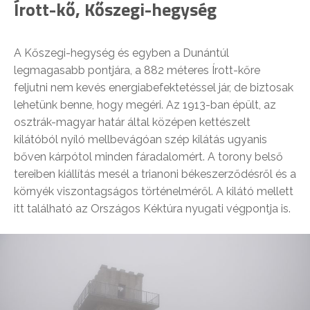
Írott-kő, Kőszegi-hegység
A Kőszegi-hegység és egyben a Dunántúl
legmagasabb pontjára, a 882 méteres Írott-kőre
feljutni nem kevés energiabefektetéssel jár, de biztosak
lehetünk benne, hogy megéri. Az 1913-ban épült, az
osztrák-magyar határ által középen kettészelt
kilátóból nyíló mellbevágóan szép kilátás ugyanis
bőven kárpótol minden fáradalomért. A torony belső
tereiben kiállítás mesél a trianoni békeszerződésről és a
környék viszontagságos történelméről. A kilátó mellett
itt található az Országos Kéktúra nyugati végpontja is.