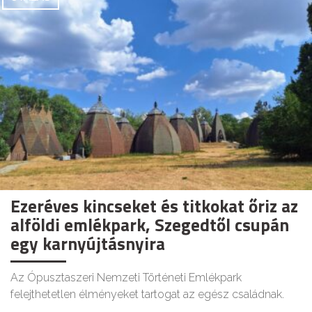
Ezeréves kincseket és titkokat őriz az
alföldi emlékpark, Szegedtől csupán
egy karnyújtásnyira
Az Ópusztaszeri Nemzeti Történeti Emlékpark
felejthetetlen élményeket tartogat az egész családnak.