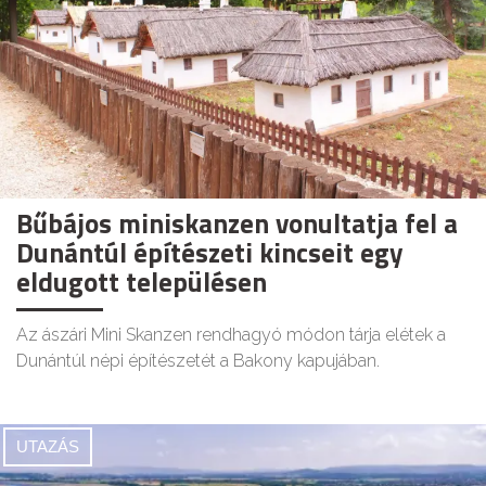
Bűbájos miniskanzen vonultatja fel a
Dunántúl építészeti kincseit egy
eldugott településen
Az ászári Mini Skanzen rendhagyó módon tárja elétek a
Dunántúl népi építészetét a Bakony kapujában.
UTAZÁS