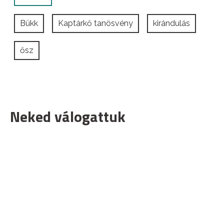
Bükk
Kaptárkő tanösvény
kirándulás
ősz
Neked válogattuk