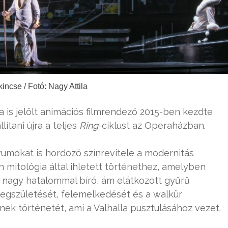
incse / Fotó: Nagy Attila
ra is jelölt animációs filmrendező 2015-ben kezdte
tani újra a teljes
Ring
-ciklust az Operaházban.
ívumokat is hordozó színrevitele a modernitás
n mitológia által ihletett történethez, amelyben
, nagy hatalommal bíró, ám elátkozott gyűrű
egszületését, felemelkedését és a walkür
ek történetét, ami a Valhalla pusztulásához vezet.