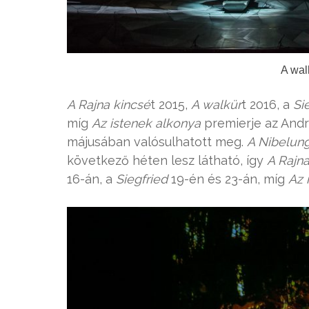
A walk
A Rajna kincsé
t 2015,
A walkür
t 2016, a
Si
míg
Az istenek alkonya
premierje az Andrá
májusában valósulhatott meg.
A Nibelung
következő héten lesz látható, így
A Rajna
16-án, a
Siegfried
19-én és 23-án, míg
Az 