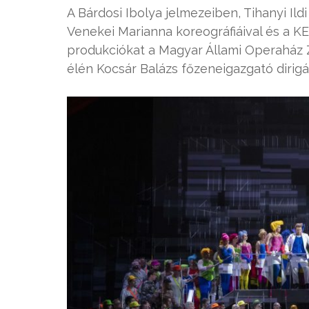
A Bárdosi Ibolya jelmezeiben, Tihanyi Ild
Venekei Marianna koreográfiáival és a KE
produkciókat a Magyar Állami Operaház Z
élén Kocsár Balázs főzeneigazgató dirigál