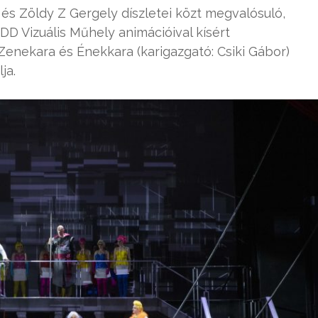
i és Zöldy Z Gergely díszletei közt megvalósuló,
DD Vizuális Műhely animációival kísért
enekara és Énekkara (karigazgató: Csiki Gábor)
ja.