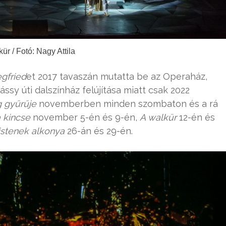
ür / Fotó: Nagy Attila
egfried
et 2017 tavaszán mutatta be az Operaház,
ssy úti dalszínház felújítása miatt csak 2022
 gyűrűje
novemberben minden szombaton és a rá
 kincse
november 5-én és 9-én,
A walkür
12-én és
istenek alkonya
26-án és 29-én.