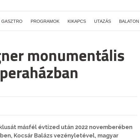
GASZTRO
PROGRAMOK
KIKAPCS
UTAZÁS
BALATON
gner monumentális
 Operaházban
klusát másfél évtized után 2022 novemberében
ben, Kocsár Balázs vezényletével, magyar