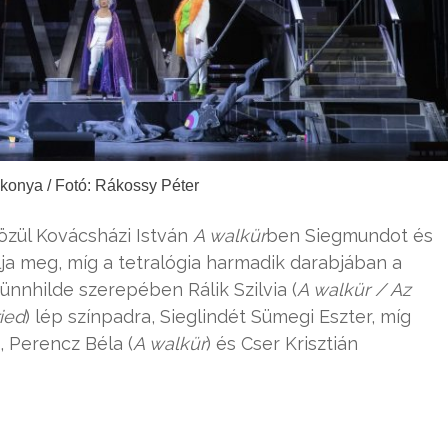
lkonya / Fotó: Rákossy Péter
zül Kovácsházi István
A walkür
ben Siegmundot és
ja meg, míg a tetralógia harmadik darabjában a
rünnhilde szerepében Rálik Szilvia (
A walkür / Az
ied
) lép színpadra, Sieglindét Sümegi Eszter, míg
), Perencz Béla (
A walkür
) és Cser Krisztián