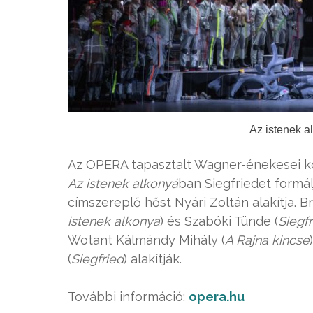
Az istenek a
Az OPERA tapasztalt Wagner-énekesei kö
Az istenek alkonyá
ban Siegfriedet formál
címszereplő hőst Nyári Zoltán alakítja. B
istenek alkonya
) és Szabóki Tünde (
Siegfr
Wotant Kálmándy Mihály (
A Rajna kincse
(
Siegfried
) alakítják.
További információ:
opera.hu