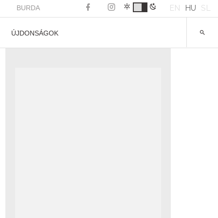
EN
HU
SL
BURDA
ÚJDONSÁGOK