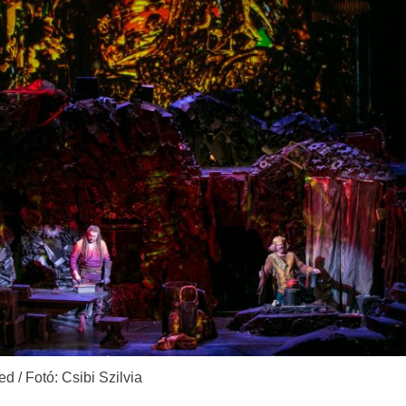
ed / Fotó: Csibi Szilvia