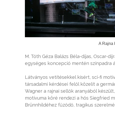
A Rajna k
M. Tóth Géza Balázs Béla-díjas, Oscar-díj
egységes koncepció mentén színpadra állí
Látványos vetítésekkel kísért, sci-fi mot
társadalmi kérdései felől közelít a germá
Wagner a rajnai sellők aranyából készült
motívuma köré rendezi a hős Siegfried m
Brünnhildéhez fűződő, tragikus szerelmén