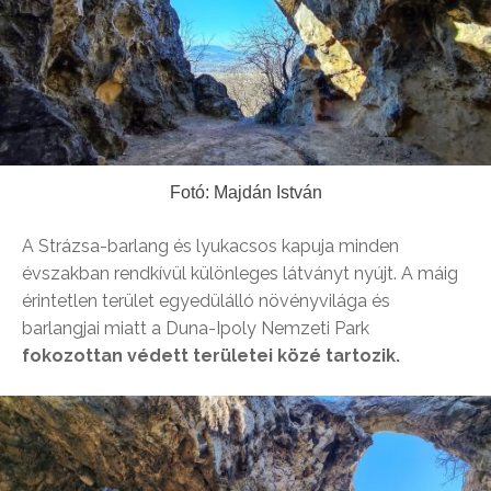
Fotó: Majdán István
A Strázsa-barlang és lyukacsos kapuja minden
évszakban rendkívül különleges látványt nyújt. A máig
érintetlen terület egyedülálló növényvilága és
barlangjai miatt a Duna-Ipoly Nemzeti Park
fokozottan védett területei közé tartozik.