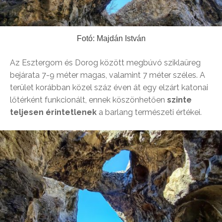
Fotó: Majdán István
Az Esztergom és Dorog között megbúvó sziklaüreg
bejárata 7-9 méter magas, valamint 7 méter széles. A
terület korábban közel száz éven át egy elzárt katonai
lőtérként funkcionált, ennek köszönhetően
szinte
teljesen érintetlenek
a barlang természeti értékei.