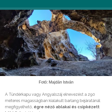
Fotó: Majdán István
A Tündérkapu vagy Angyalszáj elnevezést a 290
méteres magasságban kialakult barlang bejáratánál
megfigyelhető,
égre néző ablakai és csipkézett