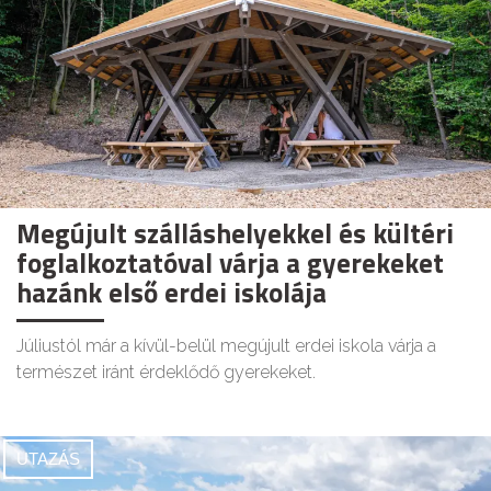
Megújult szálláshelyekkel és kültéri
foglalkoztatóval várja a gyerekeket
hazánk első erdei iskolája
Júliustól már a kívül-belül megújult erdei iskola várja a
természet iránt érdeklődő gyerekeket.
UTAZÁS