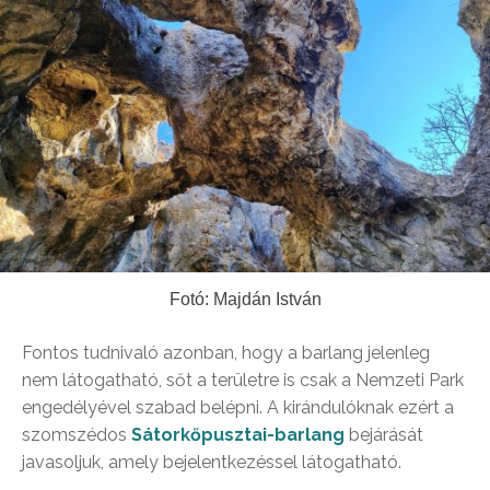
Fotó: Majdán István
Fontos tudnivaló azonban, hogy a barlang jelenleg
nem látogatható, sőt a területre is csak a Nemzeti Park
engedélyével szabad belépni. A kirándulóknak ezért a
szomszédos
Sátorkőpusztai-barlang
bejárását
javasoljuk, amely bejelentkezéssel látogatható.