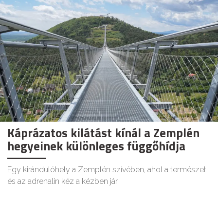
Káprázatos kilátást kínál a Zemplén
hegyeinek különleges függőhídja
Egy kirándulóhely a Zemplén szívében, ahol a természet
és az adrenalin kéz a kézben jár.