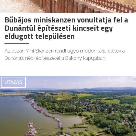
Bűbájos miniskanzen vonultatja fel a
Dunántúl építészeti kincseit egy
eldugott településen
Az ászári Mini Skanzen rendhagyó módon tárja elétek a
Dunántúl népi építészetét a Bakony kapujában.
UTAZÁS