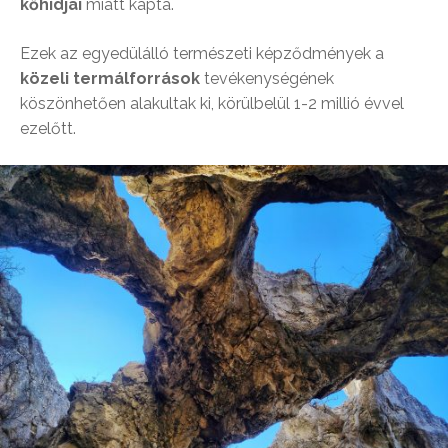
kőhídjai
miatt kapta.
Ezek az egyedülálló természeti képződmények a
közeli termálforrások
tevékenységének
köszönhetően alakultak ki, körülbelül 1-2 millió évvel
ezelőtt.