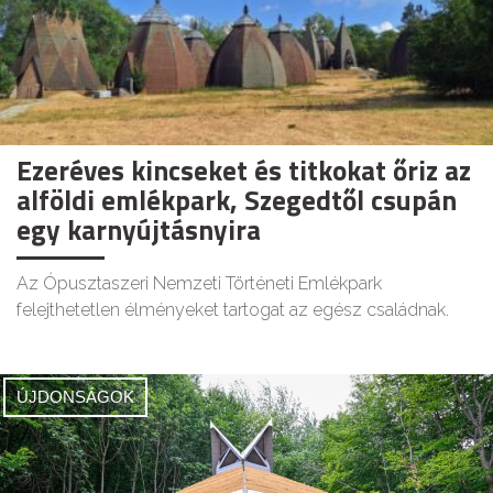
Ezeréves kincseket és titkokat őriz az
alföldi emlékpark, Szegedtől csupán
egy karnyújtásnyira
Az Ópusztaszeri Nemzeti Történeti Emlékpark
felejthetetlen élményeket tartogat az egész családnak.
ÚJDONSÁGOK