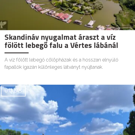
Skandináv nyugalmat áraszt a víz
fölött lebegő falu a Vértes lábánál
A víz fölött lebegő cölöpházak és a hosszan elnyúló
fapallók igazán különleges látványt nyújtanak.
UTAZÁS