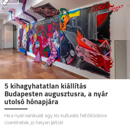
5 kihagyhatatlan kiállítás
Budapesten augusztusra, a nyár
utolsó hónapjára
Ha a nyári kánikulát egy kis kulturális feltöltődésre
cserélnétek, jó helyen jártok!