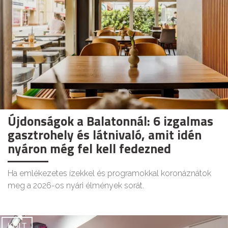
Újdonságok a Balatonnál: 6 izgalmas
gasztrohely és látnivaló, amit idén
nyáron még fel kell fedezned
Ha emlékezetes ízekkel és programokkal koronáznátok
meg a 2026-os nyári élmények sorát.
KULT