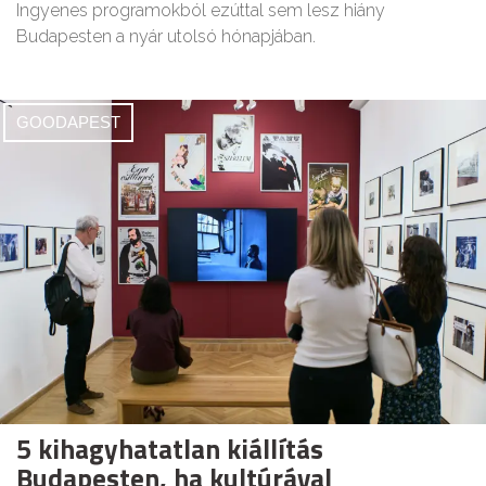
Ingyenes programokból ezúttal sem lesz hiány
Budapesten a nyár utolsó hónapjában.
GOODAPEST
5 kihagyhatatlan kiállítás
Budapesten, ha kultúrával