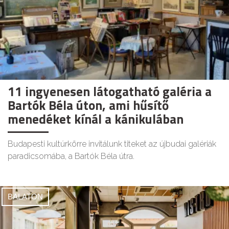
11 ingyenesen látogatható galéria a
Bartók Béla úton, ami hűsítő
menedéket kínál a kánikulában
Budapesti kultúrkörre invitálunk titeket az újbudai galériák
paradicsomába, a Bartók Béla útra.
BALATON