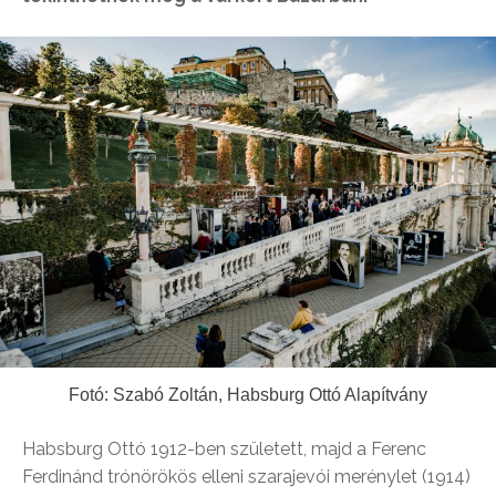
Fotó: Szabó Zoltán, Habsburg Ottó Alapítvány
Habsburg Ottó 1912-ben született, majd a Ferenc
Ferdinánd trónörökös elleni szarajevói merénylet (1914)