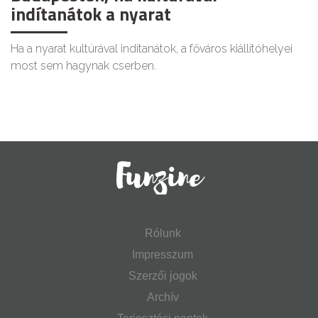
indítanátok a nyarat
Ha a nyarat kultúrával indítanátok, a főváros kiállítóhelyei
most sem hagynak cserben.
Rólunk
Impresszum
Szerzői jogok
Archív