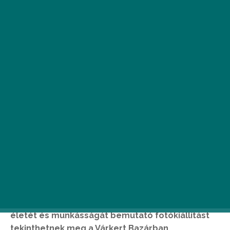
Az utolsó magyar trónörökös, Habsburg Ottó
születésének 110. évfordulója alkalmából a
Habsburg Ottó Alapítvány nagyszabású
rendezvénysorozattal készül, amelynek első
állomásaként az érdeklődők egy, a trónörökös
életét és munkásságát bemutató fotókiállítást
tekinthetnek meg a Várkert Bazárban.