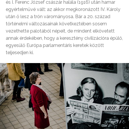
és I. Ferenc József császár halála (1916) után hamar
egyértelművé vált: az akkor megkoronázott IV. Károly
után ő lesz a trón várományosa. Bár a 20. század
történelmi változásainak következtében sosem
vezethette palotából népeit, de mindent elkövetett
annak érdekében, hogy a keresztény civilizációra épülő,
egyesülő Európa parlamentáris keretek között
teljesedjen ki.