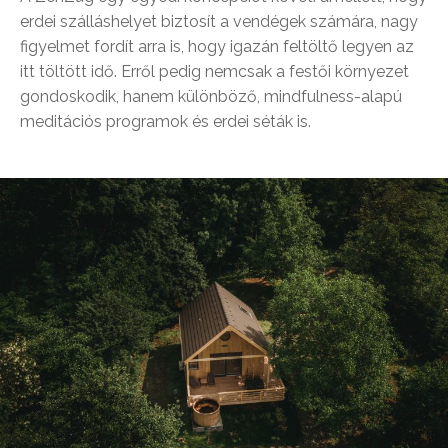
erdei szálláshelyet biztosít a vendégek számára, nagy
figyelmet fordít arra is, hogy igazán feltöltő legyen az
itt töltött idő. Erről pedig nemcsak a festői környezet
gondoskodik, hanem különböző, mindfulness-alapú
meditációs programok és erdei séták is.