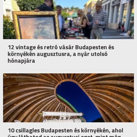
12 vintage és retró vásár Budapesten és
környékén augusztusra, a nyár utolsó
hónapjára
10 csillagles Budapesten és környékén, ahol
úgy láthatod az augusztusi eget, mint még