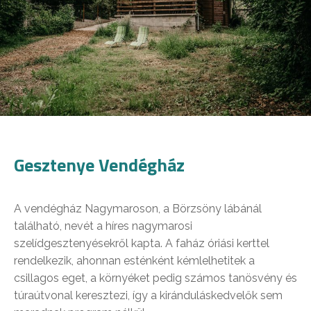
Gesztenye Vendégház
A vendégház Nagymaroson, a Börzsöny lábánál
található, nevét a híres nagymarosi
szelídgesztenyésekről kapta. A faház óriási kerttel
rendelkezik, ahonnan esténként kémlelhetitek a
csillagos eget, a környéket pedig számos tanösvény és
túraútvonal keresztezi, így a kiránduláskedvelők sem