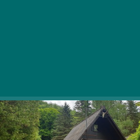
Liget-lak
A csendes faház Kismaros határában, egy erdő és egy
patak között várja a természetkedvelő vendégeket. A
házhoz tartozó hangulatos kert privát erdei kijárattal
rendelkezik, így tökéletes kiindulópont lehet a
Börzsöny felfedezéséhez, ahová akár a királyréti erdei
kisvasúttal, túrázva, vagy biciklivel is útnak indulhattok.