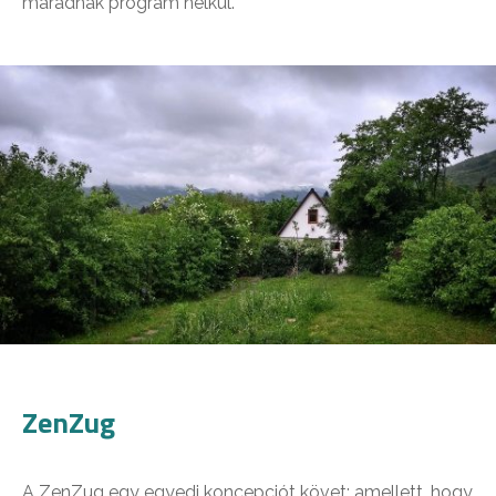
maradnak program nélkül.
ZenZug
A ZenZug egy egyedi koncepciót követ: amellett, hogy