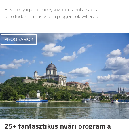
Hévíz egy igazi élményközpont, ahol a nappali
feltöltődést ritmusos esti programok váltják fel.
PROGRAMOK
25+ fantasztikus nyári program a