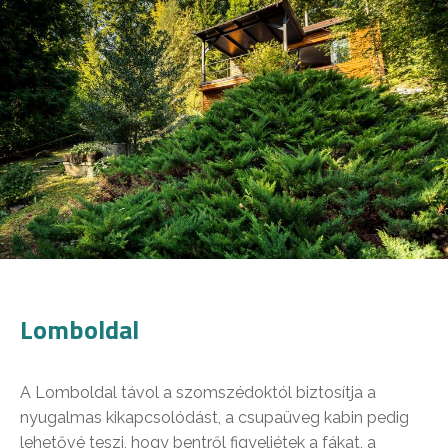
Lomboldal
A Lomboldal távol a szomszédoktól biztosítja a
nyugalmas kikapcsolódást, a csupaüveg kabin pedig
lehetővé teszi, hogy bentről figyeljétek a fákat, a