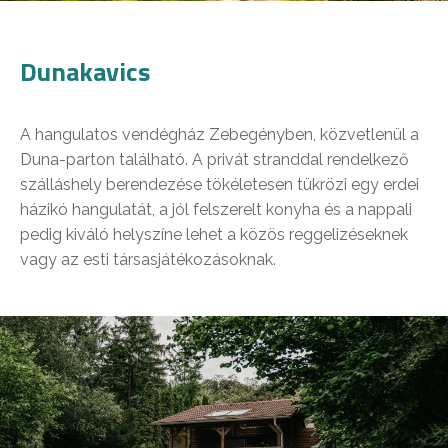
Dunakavics
A hangulatos vendégház Zebegényben, közvetlenül a
Duna-parton található. A privát stranddal rendelkező
szálláshely berendezése tökéletesen tükrözi egy erdei
házikó hangulatát, a jól felszerelt konyha és a nappali
pedig kiváló helyszíne lehet a közös reggelizéseknek
vagy az esti társasjátékozásoknak.