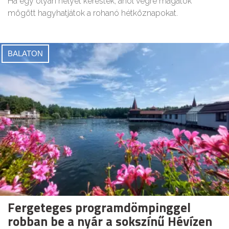
Ha egy olyan helyet kerestek, ahol végre magatok
mögött hagyhatjátok a rohanó hétköznapokat.
BALATON
Fergeteges programdömpinggel
robban be a nyár a sokszínű Hévízen