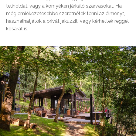
teliholdat, vagy a környéken járkáló szarvasokat. Ha
még emlékezetesebbé szeretnétek tenni az élményt,
használhatjátok a privát jakuzzit, vagy kérhettek reggeli
kosarat is.