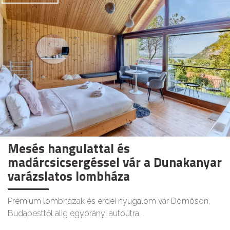
Mesés hangulattal és
madárcsicsergéssel vár a Dunakanyar
varázslatos lombháza
Prémium lombházak és erdei nyugalom vár Dömösön,
Budapesttől alig egyórányi autóútra.