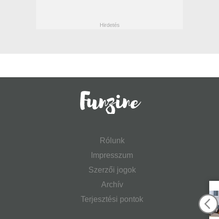
Rólunk
Impresszum
Szerzői jogok
Archív
Terjesztési pontok