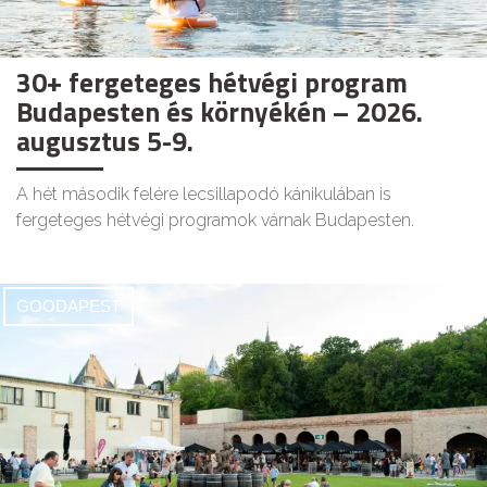
30+ fergeteges hétvégi program
Budapesten és környékén – 2026.
augusztus 5-9.
A hét második felére lecsillapodó kánikulában is
fergeteges hétvégi programok várnak Budapesten.
GOODAPEST