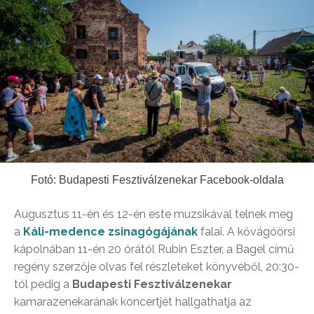
Fotó: Budapesti Fesztiválzenekar Facebook-oldala
Augusztus 11-én és 12-én este muzsikával telnek meg
a
Káli-medence zsinagógájának
falai. A kővágóörsi
kápolnában 11-én 20 órától Rubin Eszter, a Bagel című
regény szerzője olvas fel részleteket könyvéből, 20:30-
tól pedig a
Budapesti Fesztiválzenekar
kamarazenekarának koncertjét hallgathatja az