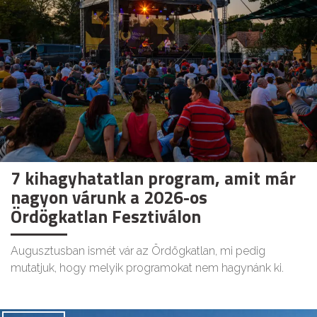
7 kihagyhatatlan program, amit már
nagyon várunk a 2026-os
Ördögkatlan Fesztiválon
Augusztusban ismét vár az Ördögkatlan, mi pedig
mutatjuk, hogy melyik programokat nem hagynánk ki.