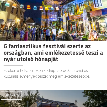
6 fantasztikus fesztivál szerte az
országban, ami emlékezetessé teszi a
nyár utolsó hónapját
Ezeken a helyszíneken a kikapcsolódást zenei és
kulturális élmények teszik még emlékezetesebbé.
KIKAPCS