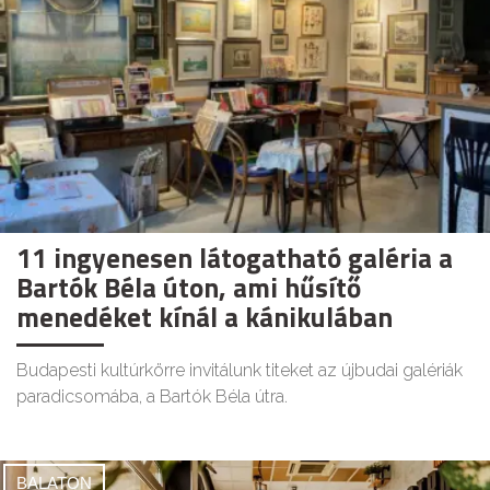
11 ingyenesen látogatható galéria a
Bartók Béla úton, ami hűsítő
menedéket kínál a kánikulában
Budapesti kultúrkörre invitálunk titeket az újbudai galériák
paradicsomába, a Bartók Béla útra.
BALATON