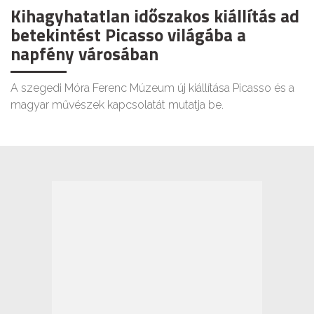
Kihagyhatatlan időszakos kiállítás ad
betekintést Picasso világába a
napfény városában
A szegedi Móra Ferenc Múzeum új kiállítása Picasso és a
magyar művészek kapcsolatát mutatja be.