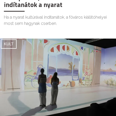
indítanátok a nyarat
Ha a nyarat kultúrával indítanátok, a főváros kiállítóhelyei
most sem hagynak cserben.
KULT