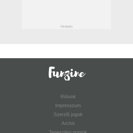
Rólunk
Impresszum
Szerzői jogok
Archív
Terjesztési pontok