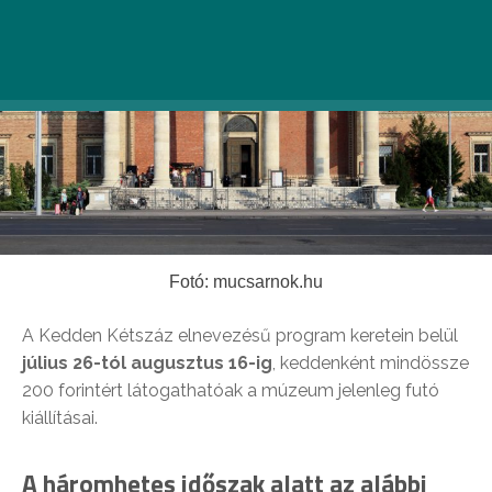
Fotó: mucsarnok.hu
A Kedden Kétszáz elnevezésű program keretein belül
július 26-tól augusztus 16-ig
, keddenként mindössze
200 forintért látogathatóak a múzeum jelenleg futó
kiállításai.
A háromhetes időszak alatt az alábbi