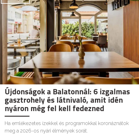
Újdonságok a Balatonnál: 6 izgalmas
gasztrohely és látnivaló, amit idén
nyáron még fel kell fedezned
Ha emlékezetes ízekkel és programokkal koronáznátok
meg a 2026-os nyári élmények sorát.