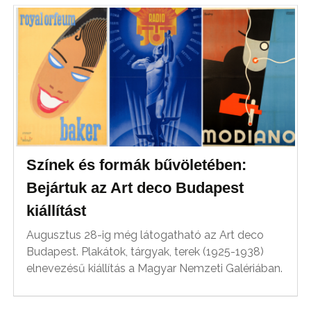
Színek és formák bűvöletében:
Bejártuk az Art deco Budapest
kiállítást
Augusztus 28-ig még látogatható az Art deco
Budapest. Plakátok, tárgyak, terek (1925-1938)
elnevezésű kiállítás a Magyar Nemzeti Galériában.