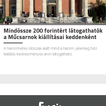
Mindössze 200 forintért látogathatók
a Műcsarnok kiállításai keddenként
A háromhetes időszak alatt mind a három, jelenleg futó
kiállítás kedvezményes áron látogatható.