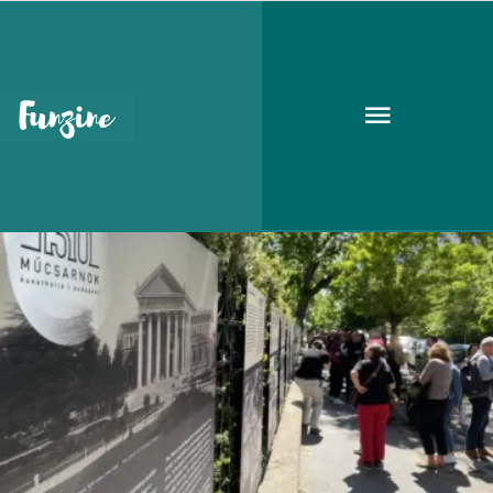
műcsarnok
GOODAPEST