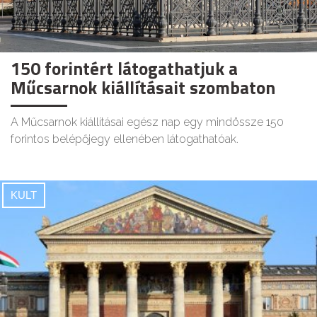
150 forintért látogathatjuk a
Műcsarnok kiállításait szombaton
A Műcsarnok kiállításai egész nap egy mindössze 150
forintos belépőjegy ellenében látogathatóak.
KULT