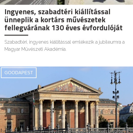
Ingyenes, szabadtéri kiállítással
ünneplik a kortárs művészetek
fellegvárának 130 éves évfordulóját
Szabadtéri, ingyenes kiállítással emlékezik a jubileumra a
Magyar Művészeti Akadémia.
GOODAPEST