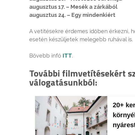
augusztus 17. – Mesék a zárkából
augusztus 24. – Egy mindenkiért
A vetítésekre érdemes időben érkezni, h
esetén készüljetek melegebb ruhával is.
Bővebb infó
ITT
.
További filmvetítésekért 
válogatásunkból:
20+ ke
környé
nyáres