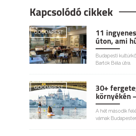
Kapcsolódó cikkek
11 ingyenes
GOODAPEST
úton, ami h
Budapesti kultúrkör
Bartók Béla útra.
30+ fergete
GOODAPEST
környékén –
A hét második felé
várnak Budapesten