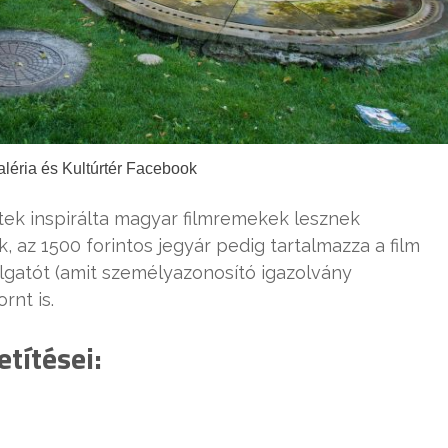
léria és Kultúrtér Facebook
etek inspirálta magyar filmremekek lesznek
, az 1500 forintos jegyár pedig tartalmazza a film
lgatót (amit személyazonosító igazolvány
rnt is.
títései: