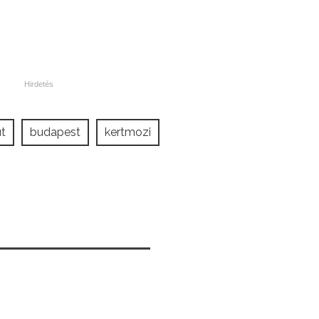
út
budapest
kertmozi