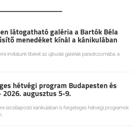
en látogatható galéria a Bartók Béla
űsítő menedéket kínál a kánikulában
re invitálunk titeket az újbudai galériák paradicsomába, a
ges hétvégi program Budapesten és
 2026. augusztus 5-9.
re lecsillapodó kánikulában is fergeteges hétvégi programok
.