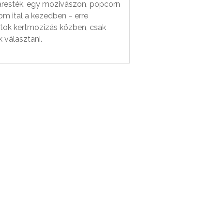
resték, egy mozivászon, popcorn
om ital a kezedben – erre
tok kertmozizás közben, csak
 választani.