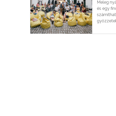
Meleg nyá
és egy fin
számíthat
győzzetek