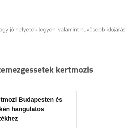
ogy jó helyetek legyen, valamint hűvösebb időjárás
szemezgessetek kertmozis
rtmozi Budapesten és
kén hangulatos
tékhez