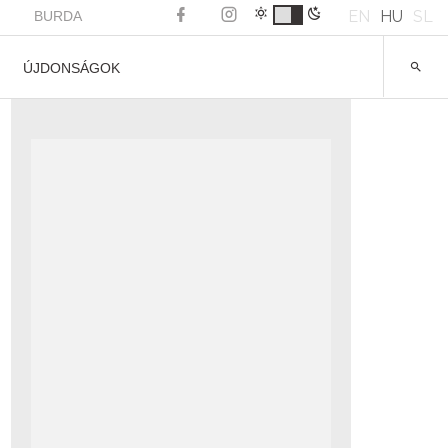
EN
HU
SL
BURDA
ÚJDONSÁGOK