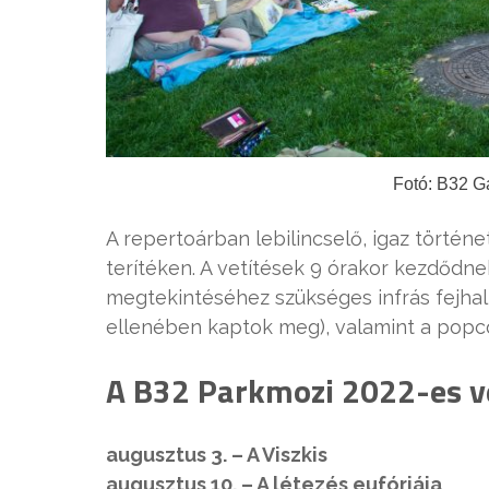
Fotó: B32 Ga
A repertoárban lebilincselő, igaz történ
terítéken. A vetítések 9 órakor kezdődnek
megtekintéséhez szükséges infrás fejhal
ellenében kaptok meg), valamint a popco
A B32 Parkmozi 2022-es ve
augusztus 3. – A Viszkis
augusztus 10. – A létezés eufóriája