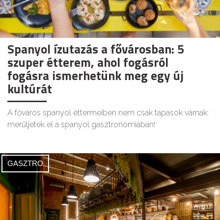
Spanyol ízutazás a fővárosban: 5
szuper étterem, ahol fogásról
fogásra ismerhetünk meg egy új
kultúrát
A főváros spanyol éttermeiben nem csak tapasok várnak:
merüljetek el a spanyol gasztronómiában!
GASZTRO