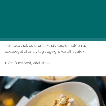
Tejmadár
Budapest első és egyben egyetlen madártejezője, a
Tejmadár és annak kínálata áprilisban bűvölte el
először az édesszájú közönséget. A Westendben
található üzletben hagyományos és vegán madártejet
is kóstolhattok, de ha ez nem lenne elég, a különféle
ízesítéseknek és szórásoknak köszönhetően az
édességet akár a világ végéig is variálhatjátok.
1062 Budapest, Váci út 1-3.