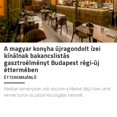
A magyar konyha újragondolt ízei
kínálnak bakancslistás
gasztroélményt Budapest régi-új
éttermében
ÉTTEREMAJÁNLÓ
Páratlan élményben volt részünk a Market 1897-ben, amit
remek borok és pazar kiszolgálás tetézett.