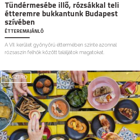
Tündérmesébe illő, rózsákkal teli
étteremre bukkantunk Budapest
szívében
ÉTTEREMAJÁNLÓ
A VII. kerület gyönyörű éttermében szinte azonnal
rózsaszín felhők között találjátok magatokat.
GASZTRO