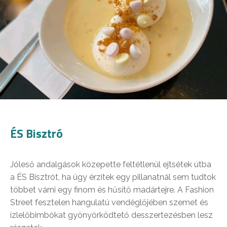
ÉS Bisztró
Jóleső andalgások közepette feltétlenül ejtsétek útba
a ÉS Bisztrót, ha úgy érzitek egy pillanatnál sem tudtok
többet várni egy finom és hűsítő madártejre. A Fashion
Street fesztelen hangulatú vendéglőjében szemet és
ízlelőbimbókat gyönyörködtető desszertezésben lesz