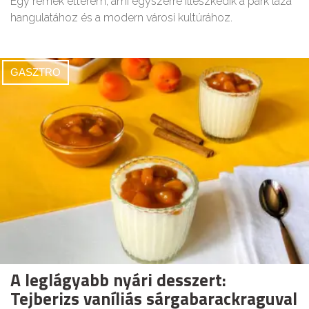
Egy remek étterem, ami egyszerre illeszkedik a park laza
hangulatához és a modern városi kultúrához.
GASZTRO
A leglágyabb nyári desszert:
Tejberizs vaníliás sárgabarackraguval