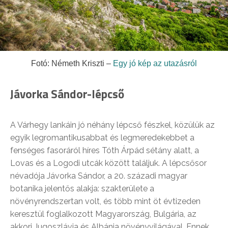
Fotó: Németh Kriszti –
Egy jó kép az utazásról
Jávorka Sándor-lépcső
A Várhegy lankáin jó néhány lépcső fészkel, közülük az
egyik legromantikusabbat és legmeredekebbet a
fenséges fasoráról híres Tóth Árpád sétány alatt, a
Lovas és a Logodi utcák között találjuk. A lépcsősor
névadója Jávorka Sándor, a 20. századi magyar
botanika jelentős alakja: szakterülete a
növényrendszertan volt, és több mint öt évtizeden
keresztül foglalkozott Magyarország, Bulgária, az
akkori Jugoszlávia és Albánia növényvilágával. Ennek