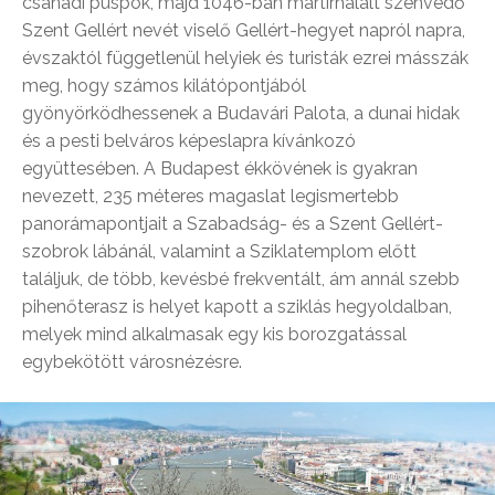
csanádi püspök, majd 1046-ban mártírhalált szenvedő
Szent Gellért nevét viselő Gellért-hegyet napról napra,
évszaktól függetlenül helyiek és turisták ezrei másszák
meg, hogy számos kilátópontjából
gyönyörködhessenek a Budavári Palota, a dunai hidak
és a pesti belváros képeslapra kívánkozó
együttesében. A Budapest ékkövének is gyakran
nevezett, 235 méteres magaslat legismertebb
panorámapontjait a Szabadság- és a Szent Gellért-
szobrok lábánál, valamint a Sziklatemplom előtt
találjuk, de több, kevésbé frekventált, ám annál szebb
pihenőterasz is helyet kapott a sziklás hegyoldalban,
melyek mind alkalmasak egy kis borozgatással
egybekötött városnézésre.