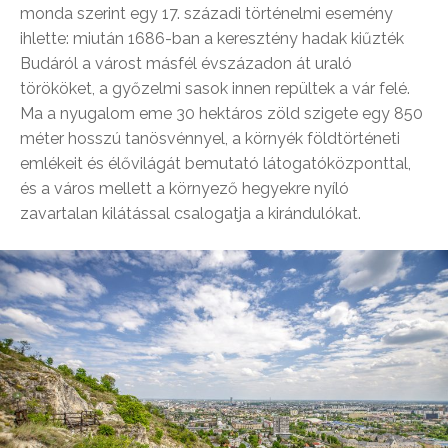
monda szerint egy 17. századi történelmi esemény
ihlette: miután 1686-ban a keresztény hadak kiűzték
Budáról a várost másfél évszázadon át uraló
törököket, a győzelmi sasok innen repültek a vár felé.
Ma a nyugalom eme 30 hektáros zöld szigete egy 850
méter hosszú tanösvénnyel, a környék földtörténeti
emlékeit és élővilágát bemutató látogatóközponttal,
és a város mellett a környező hegyekre nyíló
zavartalan kilátással csalogatja a kirándulókat.