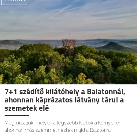
7+1 szédítő kilátóhely a Balatonnál,
ahonnan káprázatos látvány tárul a
szemetek elé
Megmutatjuk, melyek a legszebb kilátók a környéken,
ahonnan más szemmel néztek majd a Balatonra.