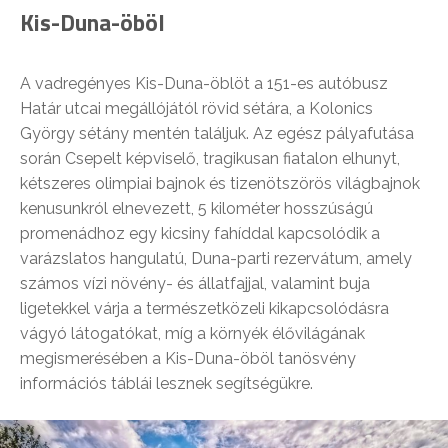
Kis-Duna-öböl
A vadregényes Kis-Duna-öblöt a 151-es autóbusz
Határ utcai megállójától rövid sétára, a Kolonics
György sétány mentén találjuk. Az egész pályafutása
során Csepelt képviselő, tragikusan fiatalon elhunyt,
kétszeres olimpiai bajnok és tizenötszörös világbajnok
kenusunkról elnevezett, 5 kilométer hosszúságú
promenádhoz egy kicsiny fahíddal kapcsolódik a
varázslatos hangulatú, Duna-parti rezervátum, amely
számos vízi növény- és állatfajjal, valamint buja
ligetekkel várja a természetközeli kikapcsolódásra
vágyó látogatókat, míg a környék élővilágának
megismerésében a Kis-Duna-öböl tanösvény
információs táblái lesznek segítségükre.