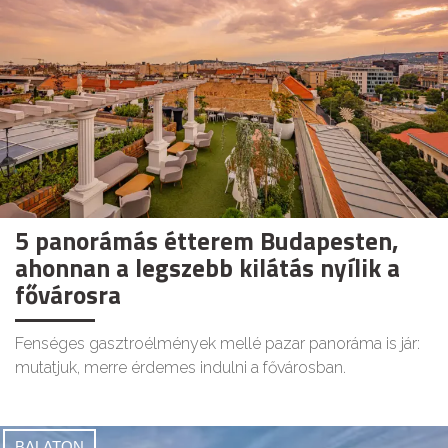
5 panorámás étterem Budapesten,
ahonnan a legszebb kilátás nyílik a
fővárosra
Fenséges gasztroélmények mellé pazar panoráma is jár:
mutatjuk, merre érdemes indulni a fővárosban.
BALATON