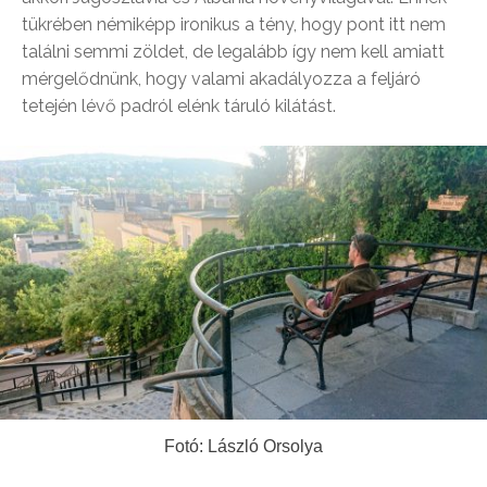
tükrében némiképp ironikus a tény, hogy pont itt nem
találni semmi zöldet, de legalább így nem kell amiatt
mérgelődnünk, hogy valami akadályozza a feljáró
tetején lévő padról elénk táruló kilátást.
Fotó: László Orsolya