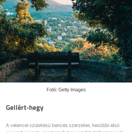
Fotó: Getty Images
Gellért-hegy
A velencei születésű bencés szerzetes, későbbi első