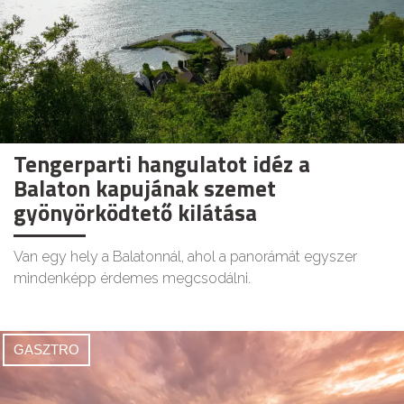
Tengerparti hangulatot idéz a
Balaton kapujának szemet
gyönyörködtető kilátása
Van egy hely a Balatonnál, ahol a panorámát egyszer
mindenképp érdemes megcsodálni.
GASZTRO