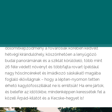
Apáthy-szikla
A dimbes-dombos II. kerület egyik
legfigyelemreméltóbb földtani kincse az Ördögárok és
Lipótmező fölött 242 méterrel magasodó Apáthy-
szikla. A 11-es busszal könnyedén megközelíthető
dolomitképződmény a fővárosiak körében kedvelt
hétvégi kirándulóhely, köszönhetően a lenyűgöző
budai panorámának és a sziklát körülölelő, több mint
26 féle védett növényt és többfajta rovart (például
nagy hőscincéreket és imádkozó sáskákat) magába
foglaló élővilágnak – hogy a lépten-nyomon tetten
érhető kagylófosszíliákat ne is említsük! Ha erre jártok,
és belefér az időtökbe, mindenképpen keressétek fel a
közeli Árpád-kilátót és a Kecske-hegyet is!