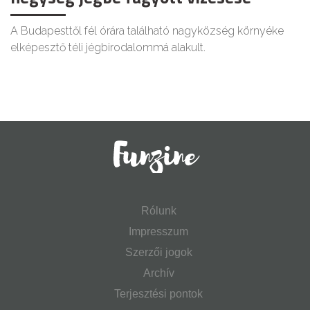
A Budapesttől fél órára található nagyközség környéke
elképesztő téli jégbirodalommá alakult.
Rólunk
Impresszum
Szerzői jogok
Archív
Terjesztési pontok