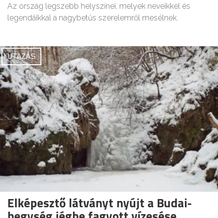
Az ország legszebb helyszínei, melyek neveikkel és
legendáikkal a nagybetűs szerelemről mesélnek.
UTAZÁS
Elképesztő látványt nyújt a Budai-
hegység jégbe fagyott vízesése