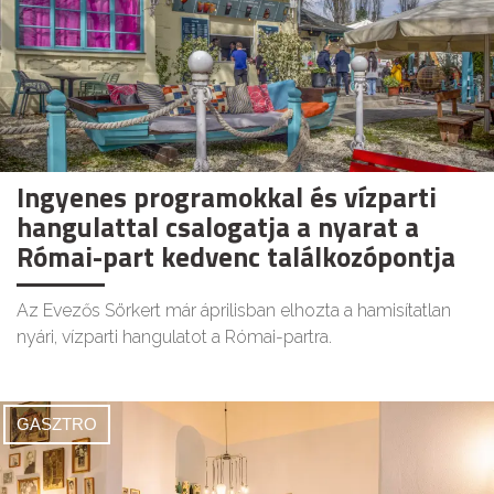
Ingyenes programokkal és vízparti
hangulattal csalogatja a nyarat a
Római-part kedvenc találkozópontja
Az Evezős Sörkert már áprilisban elhozta a hamisítatlan
nyári, vízparti hangulatot a Római-partra.
GASZTRO