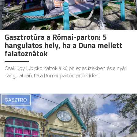
Gasztrotúra a Római-parton: 5
hangulatos hely, ha a Duna mellett
falatoznátok
Csak úgy lubickolhattok a különleges ízekben és a nyári
hangulatban, ha a Római-parton jártok idén.
GASZTRO