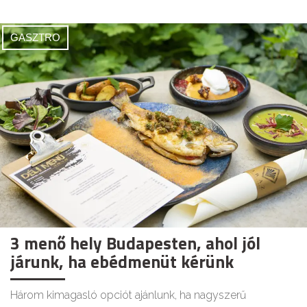
GASZTRO
3 menő hely Budapesten, ahol jól
járunk, ha ebédmenüt kérünk
Három kimagasló opciót ajánlunk, ha nagyszerű