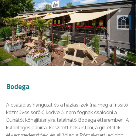
Bodega
A családias hangulat és a házias ízek (na meg a frissítő
kézműves sörök) kedvelői nem fognak csalódni a
Dunától kőhajításnyira található Bodega étteremben. A
különleges panírral készített hekk isteni, a grillételek
étvágygerjesztőek, és állítólag a Római-part legjobb