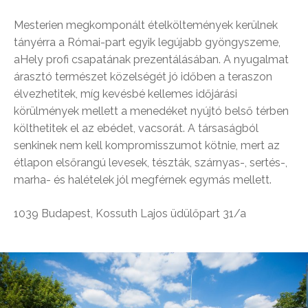
Mesterien megkomponált ételköltemények kerülnek
tányérra a Római-part egyik legújabb gyöngyszeme,
aHely profi csapatának prezentálásában. A nyugalmat
árasztó természet közelségét jó időben a teraszon
élvezhetitek, míg kevésbé kellemes időjárási
körülmények mellett a menedéket nyújtó belső térben
költhetitek el az ebédet, vacsorát. A társaságból
senkinek nem kell kompromisszumot kötnie, mert az
étlapon elsőrangú levesek, tészták, szárnyas-, sertés-,
marha- és halételek jól megférnek egymás mellett.
1039 Budapest, Kossuth Lajos üdülőpart 31/a