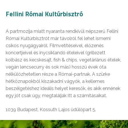
Fellini Római Kultúrbisztró
A partmozija miatt nyaranta rendkívül népszerű Fellini
Római Kultúrbisztrót már távolról fel lehet ismerni
csíkos nyugágyairól. Filmvetítéseivel, élőzenés
koncertjeivel és ínycsiklandó ételeivel (grillezett
kolbász és kecskesajt, fish & chips, vegetáriánus ételek,
vegán lencsecurry és sok más) hosszú évek óta
nélkülözhetetlen része a Római-partnak. A szürke
hétköznapokból kiszakadni vágyók, a kellemes
beszélgetéshez ideális helyet keresők, és akik ennének
egy jót csak úgy, megtalálják itt a számításaikat.
1039 Budapest, Kossuth Lajos üdülőpart 5.