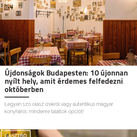
Újdonságok Budapesten: 10 újonnan
nyílt hely, amit érdemes felfedezni
októberben
Legyen szó olasz ízekről vagy autentikus magyar
konyháról, mindenre találtok opciót!
GASZTRO