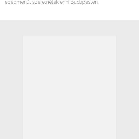
ebédmenüt szeretnétek enni Budapesten.