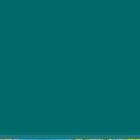
Bp BARbq
Messzire viszi a szél a Duna-parti étteremből a BBQ-
ételek ínycsiklandozó illatát. A finomságok
kimondottan barbecuetechnológiához válogatott
alapanyagokból készülnek, sok-sok friss zöldség,
minőségi húsok és semmi mással nem helyettesíthető
összetevők felhasználásával. Érdemes kiülni a teraszra
és átadni magatokat a fákkal övezett hely
nyugalmának, na meg a gasztronómiai élvezeteknek,
amit például a hamburgerek, a BBQ-oldalas, a chili con
carne, a pulledpork-szendvics vagy a csirketaco okoz.
1039 Budapest, Kossuth Lajos üdülőpart 115.