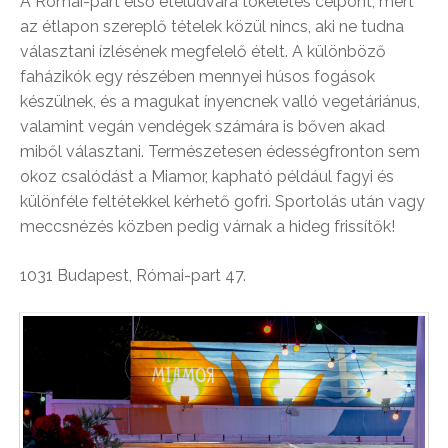
A Római-part első ételudvara tökéletes célpont, mert
az étlapon szereplő tételek közül nincs, aki ne tudna
választani ízlésének megfelelő ételt. A különböző
faházikók egy részében mennyei húsos fogások
készülnek, és a magukat ínyencnek valló vegetáriánus,
valamint vegán vendégek számára is bőven akad
miből választani. Természetesen édességfronton sem
okoz csalódást a Miamor, kapható például fagyi és
különféle feltétekkel kérhető gofri. Sportolás után vagy
meccsnézés közben pedig várnak a hideg frissítők!
1031 Budapest, Római-part 47.