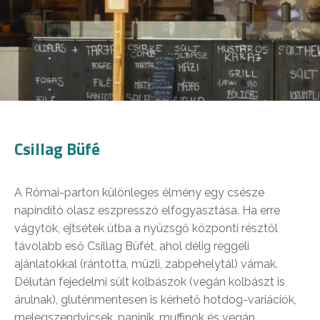
Csillag Büfé
A Római-parton különleges élmény egy csésze
napindító olasz eszpresszó elfogyasztása. Ha erre
vágytok, ejtsétek útba a nyüzsgő központi résztől
távolabb eső Csillag Büfét, ahol délig reggeli
ajánlatokkal (rántotta, müzli, zabpehelytál) várnak.
Délután fejedelmi sült kolbászok (vegán kolbászt is
árulnak), gluténmentesen is kérhető hotdog-variációk,
melegszendvicsek, paninik, muffinok és vegán