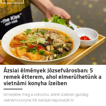
Ázsiai élmények Józsefvárosban: 5
remek étterem, ahol elmerülhetünk a
vietnámi konyha ízeiben
Ismerjétek meg a sokszínű, élénk ízekben gazdag
vietnámi konyha VIII. kerületi képviselőit is!