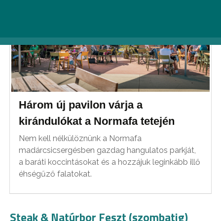
Három új pavilon várja a
kirándulókat a Normafa tetején
Nem kell nélkülöznünk a Normafa
madárcsicsergésben gazdag hangulatos parkját,
a baráti koccintásokat és a hozzájuk leginkább illő
éhségűző falatokat.
Steak & Natúrbor Feszt (szombatig)