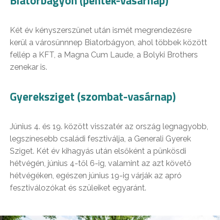
Biatorbágyon (péntek-vasárnap)
Két év kényszerszünet után ismét megrendezésre
kerül a városünnnep Biatorbágyon, ahol többek között
fellép a KFT, a Magna Cum Laude, a Bolyki Brothers
zenekar is.
Gyereksziget (szombat-vasárnap)
Június 4. és 19. között visszatér az ország legnagyobb,
legszínesebb családi fesztiválja, a Generali Gyerek
Sziget. Két év kihagyás után elsőként a pünkösdi
hétvégén, június 4-től 6-ig, valamint az azt követő
hétvégéken, egészen június 19-ig várják az apró
fesztiválozókat és szüleiket egyaránt.