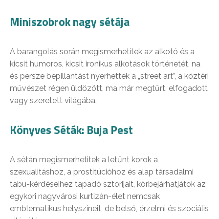
Miniszobrok nagy sétája
A barangolás során megismerhetitek az alkotó és a
kicsit humoros, kicsit ironikus alkotások történetét, na
és persze bepillantást nyerhettek a „street art”, a köztéri
művészet régen üldözött, ma már megtűrt, elfogadott
vagy szeretett világába.
Könyves Séták: Buja Pest
A sétán megismerhetitek a letűnt korok a
szexualitáshoz, a prostitúcióhoz és alap társadalmi
tabu-kérdéseihez tapadó sztorijait, körbejárhatjátok az
egykori nagyvárosi kurtizán-élet nemcsak
emblematikus helyszíneit, de belső, érzelmi és szociális