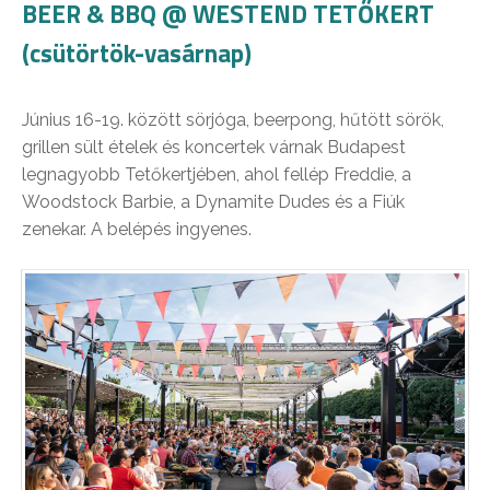
BEER & BBQ @ WESTEND TETŐKERT
(csütörtök-vasárnap)
Június 16-19. között sörjóga, beerpong, hűtött sörök,
grillen sült ételek és koncertek várnak Budapest
legnagyobb Tetőkertjében, ahol fellép Freddie, a
Woodstock Barbie, a Dynamite Dudes és a Fiúk
zenekar. A belépés ingyenes.