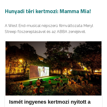
Hunyadi téri kertmozi: Mamma Mia!
A West End-musical népszerű filmváltozata Meryl
Streep főszereplásável és az ABBA zenéjévél.
Ismét ingyenes kertmozi nyitott a