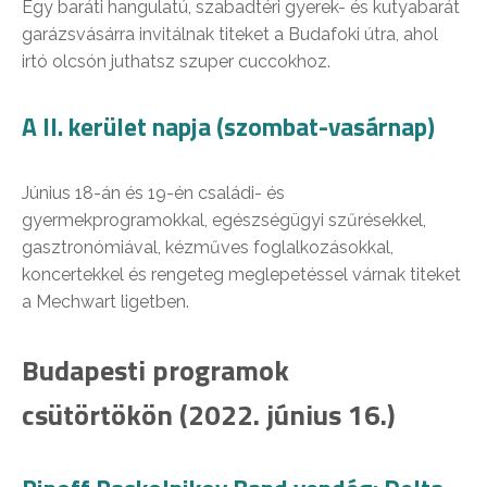
Egy baráti hangulatú, szabadtéri gyerek- és kutyabarát
garázsvásárra invitálnak titeket a Budafoki útra, ahol
irtó olcsón juthatsz szuper cuccokhoz.
A II. kerület napja (szombat-vasárnap)
Június 18-án és 19-én családi- és
gyermekprogramokkal, egészségügyi szűrésekkel,
gasztronómiával, kézműves foglalkozásokkal,
koncertekkel és rengeteg meglepetéssel várnak titeket
a Mechwart ligetben.
Budapesti programok
csütörtökön (2022. június 16.)