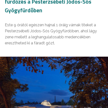
fürdőzés a Pesterzsébeti Jódos-Sós
Gyógyfürdőben
Este 9 órától egészen hajnal 1 óráig várnak titeket a
Pesterzsébeti Jódos-Sós Gyógyfürdőben, ahol lágy
zene mellett a leghangulatosabb medencékben
eresztheted ki a fáradt gőzt.