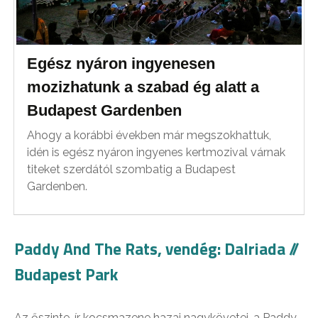
Egész nyáron ingyenesen
mozizhatunk a szabad ég alatt a
Budapest Gardenben
Ahogy a korábbi években már megszokhattuk,
idén is egész nyáron ingyenes kertmozival várnak
titeket szerdától szombatig a Budapest
Gardenben.
Paddy And The Rats, vendég: Dalriada //
Budapest Park
Az őszinte, ír kocsmazene hazai nagykövetei, a Paddy