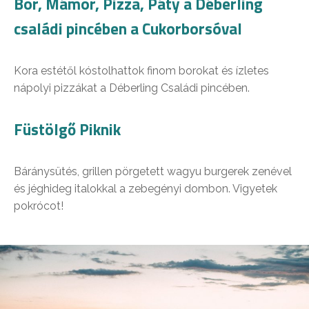
Bor, Mámor, Pizza, Páty a Déberling
családi pincében a Cukorborsóval
Kora estétől kóstolhattok finom borokat és ízletes
nápolyi pizzákat a Déberling Családi pincében.
Füstölgő Piknik
Báránysütés, grillen pörgetett wagyu burgerek zenével
és jéghideg italokkal a zebegényi dombon. Vigyetek
pokrócot!