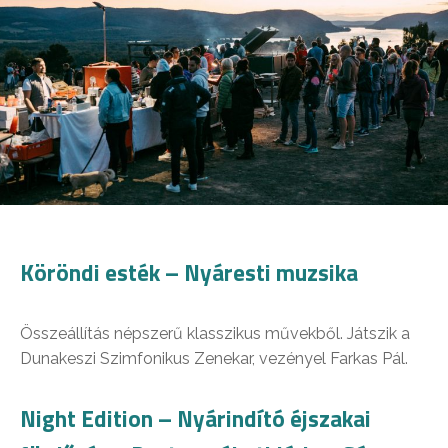
Köröndi esték – Nyáresti muzsika
Összeállítás népszerű klasszikus művekből. Játszik a
Dunakeszi Szimfonikus Zenekar, vezényel Farkas Pál.
Night Edition – Nyárindító éjszakai