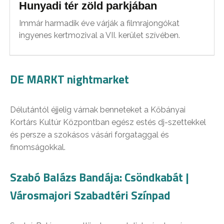
Hunyadi tér zöld parkjában
Immár harmadik éve várják a filmrajongókat
ingyenes kertmozival a VII. kerület szívében.
DE MARKT nightmarket
Délutántól éjjelig várnak benneteket a Kőbányai
Kortárs Kultúr Központban egész estés dj-szettekkel
és persze a szokásos vásári forgataggal és
finomságokkal.
Szabó Balázs Bandája: Csöndkabát |
Városmajori Szabadtéri Színpad