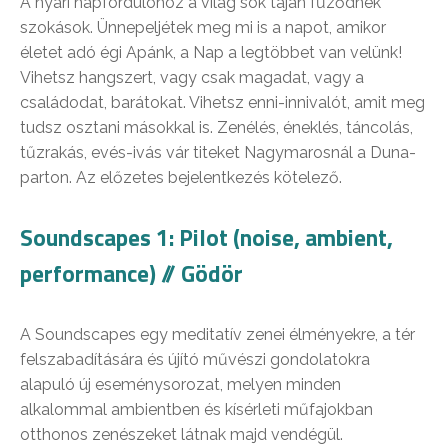
A nyári napfordulóhoz a világ sok táján fűződnek
szokások. Ünnepeljétek meg mi is a napot, amikor
életet adó égi Apánk, a Nap a legtöbbet van velünk!
Vihetsz hangszert, vagy csak magadat, vagy a
családodat, barátokat. Vihetsz enni-innivalót, amit meg
tudsz osztani másokkal is. Zenélés, éneklés, táncolás,
tűzrakás, evés-ivás vár titeket Nagymarosnál a Duna-
parton. Az előzetes bejelentkezés kötelező.
Soundscapes 1: Pilot (noise, ambient,
performance) // Gödör
A Soundscapes egy meditatív zenei élményekre, a tér
felszabadítására és újító művészi gondolatokra
alapuló új eseménysorozat, melyen minden
alkalommal ambientben és kísérleti műfajokban
otthonos zenészeket látnak majd vendégül.