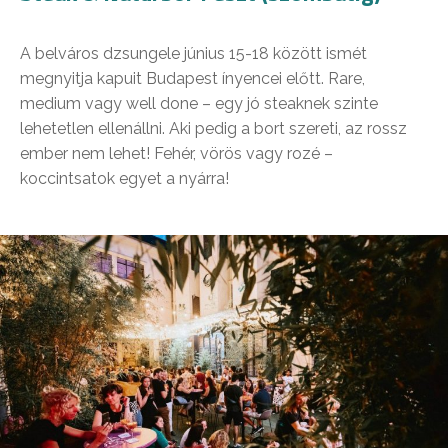
A belváros dzsungele június 15-18 között ismét
megnyitja kapuit Budapest ínyencei előtt. Rare,
medium vagy well done – egy jó steaknek szinte
lehetetlen ellenállni. Aki pedig a bort szereti, az rossz
ember nem lehet! Fehér, vörös vagy rozé –
koccintsatok egyet a nyárra!