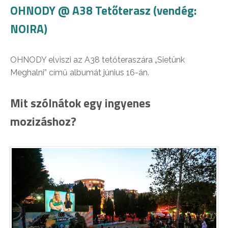
OHNODY @ A38 Tetőterasz (vendég:
NOIRA)
OHNODY elviszi az A38 tetőteraszára „Sietünk
Meghalni” című albumát június 16-án.
Mit szólnátok egy ingyenes
mozizáshoz?