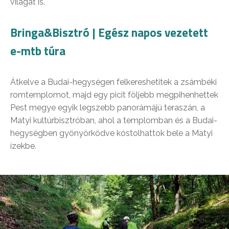
világát is.
Bringa&Bisztró | Egész napos vezetett
e-mtb túra
Átkelve a Budai-hegységen felkereshetitek a zsámbéki
romtemplomot, majd egy picit följebb megpihenhettek
Pest megye egyik legszebb panorámájú teraszán, a
Matyi kultúrbisztróban, ahol a templomban és a Budai-
hegységben gyönyörködve kóstolhattok bele a Matyi
ízekbe.