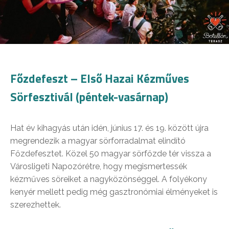
Főzdefeszt – Első Hazai Kézműves
Sörfesztivál (péntek-vasárnap)
Hat év kihagyás után idén, június 17. és 19. között újra
megrendezik a magyar sörforradalmat elindító
Főzdefesztet. Közel 50 magyar sörfőzde tér vissza a
Városligeti Napozórétre, hogy megismertessék
kézműves söreiket a nagyközönséggel. A folyékony
kenyér mellett pedig még gasztronómiai élményeket is
szerezhettek.