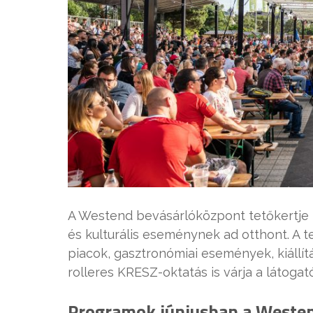
A Westend bevásárlóközpont tetőkertje 
és kulturális eseménynek ad otthont. A 
piacok, gasztronómiai események, kiáll
rolleres KRESZ-oktatás is várja a látogat
Programok júniusban a Weste