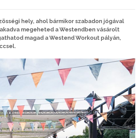
össégi hely, ahol bármikor szabadon jógával
iszakadva megeheted a Westendben vásárolt
gathatod magad a Westend Workout pályán,
ccsel.