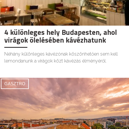
4 különleges hely Budapesten, ahol
virágok ölelésében kávézhatunk
Néhány különleges kávézónak köszönhetően sem kell
lemondanunk a virágok közt kávézás élményéről.
GASZTRO