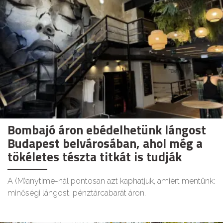
Bombajó áron ebédelhetünk lángost
Budapest belvárosában, ahol még a
tökéletes tészta titkát is tudják
A (M)anytime-nál pontosan azt kaphatjuk, amiért mentünk:
minőségi lángost, pénztárcabarát áron.