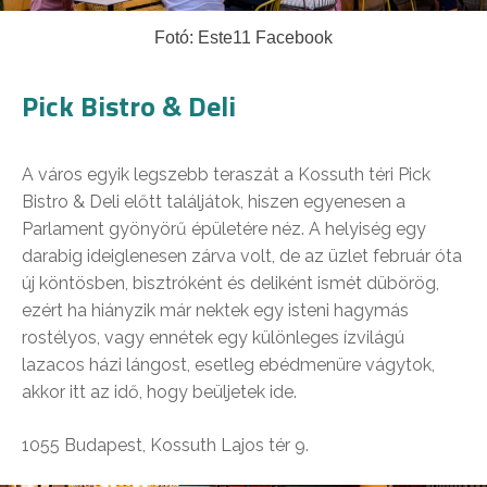
Fotó: Este11 Facebook
Pick Bistro & Deli
A város egyik legszebb teraszát a Kossuth téri Pick
Bistro & Deli előtt találjátok, hiszen egyenesen a
Parlament gyönyörű épületére néz. A helyiség egy
darabig ideiglenesen zárva volt, de az üzlet február óta
új köntösben, bisztróként és deliként ismét dübörög,
ezért ha hiányzik már nektek egy isteni hagymás
rostélyos, vagy ennétek egy különleges ízvilágú
lazacos házi lángost, esetleg ebédmenüre vágytok,
akkor itt az idő, hogy beüljetek ide.
1055 Budapest, Kossuth Lajos tér 9.