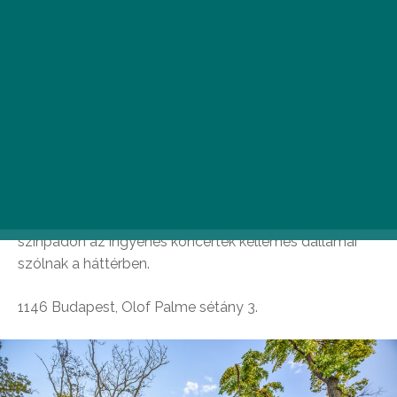
ZeneKert
A városligeti lombos fák ölelésében megépült Magyar
Zene Háza mellett egy másik különleges helyszín is
megnyitotta kapuit nemrégiben. A ZeneKert teraszán a
természet lágy ölén, lampionok között szürcsölhetitek
a finomabbnál finomabb kézműves söröket, miközben
a Magyar Zene Háza mellett kialakított szabadtéri
színpadon az ingyenes koncertek kellemes dallamai
szólnak a háttérben.
1146 Budapest, Olof Palme sétány 3.