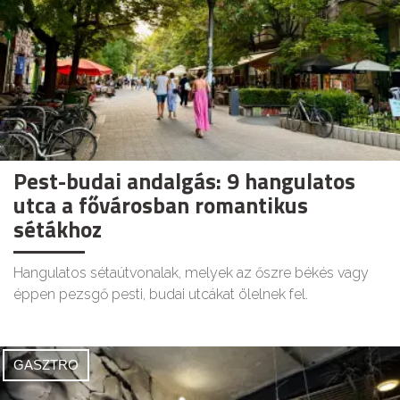
Pest-budai andalgás: 9 hangulatos
utca a fővárosban romantikus
sétákhoz
Hangulatos sétaútvonalak, melyek az őszre békés vagy
éppen pezsgő pesti, budai utcákat ölelnek fel.
GASZTRO