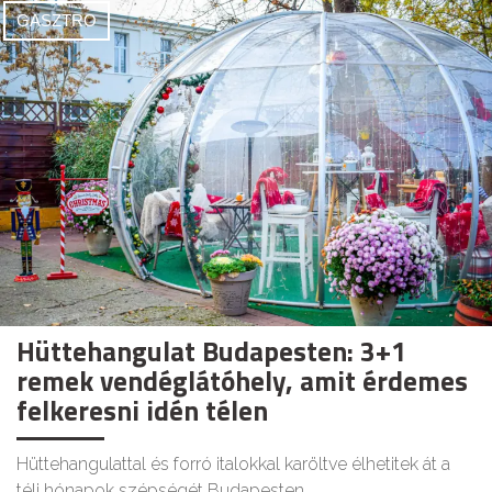
GASZTRO
Hüttehangulat Budapesten: 3+1
remek vendéglátóhely, amit érdemes
felkeresni idén télen
Hüttehangulattal és forró italokkal karöltve élhetitek át a
téli hónapok szépségét Budapesten.