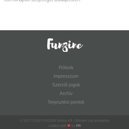
Rólunk
Impresszum
Szerzői jogok
Archív
Terjesztési pontok
© 2017-2018 FUNZINE Média Kft. | Minden jog fenntartva
crafted with
by
PR