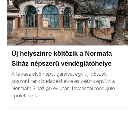
Új helyszínre költözik a Normafa
Síház népszerű vendéglátóhelye
A tavasz első napsugaraival egy új időszak
köszönt ránk budapestiekre és velünk együtt a
Normafa Síház 90 év után, tavasszal megújuló
épületére is.