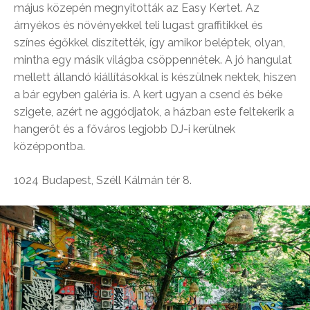
május közepén megnyitották az Easy Kertet. Az
árnyékos és növényekkel teli lugast graffitikkel és
színes égőkkel díszítették, így amikor beléptek, olyan,
mintha egy másik világba csöppennétek. A jó hangulat
mellett állandó kiállításokkal is készülnek nektek, hiszen
a bár egyben galéria is. A kert ugyan a csend és béke
szigete, azért ne aggódjatok, a házban este feltekerik a
hangerőt és a főváros legjobb DJ-i kerülnek
középpontba.
1024 Budapest, Széll Kálmán tér 8.