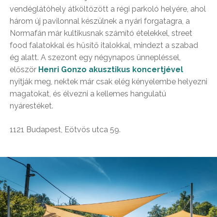
vendéglátóhely átköltözött a régi parkoló helyére, ahol
három új pavilonnal készülnek a nyári forgatagra, a
Normafán már kultikusnak számító ételekkel, street
food falatokkal és hűsítő italokkal, mindezt a szabad
ég alatt. A szezont egy négynapos ünnepléssel,
először
Henri Gonzo akusztikus koncertjével
nyitják meg, nektek már csak elég kényelembe helyezni
magatokat, és élvezni a kellemes hangulatú
nyárestéket.
1121 Budapest, Eötvös utca 59.