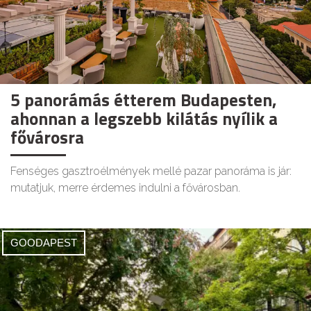
5 panorámás étterem Budapesten,
ahonnan a legszebb kilátás nyílik a
fővárosra
Fenséges gasztroélmények mellé pazar panoráma is jár:
mutatjuk, merre érdemes indulni a fővárosban.
GOODAPEST