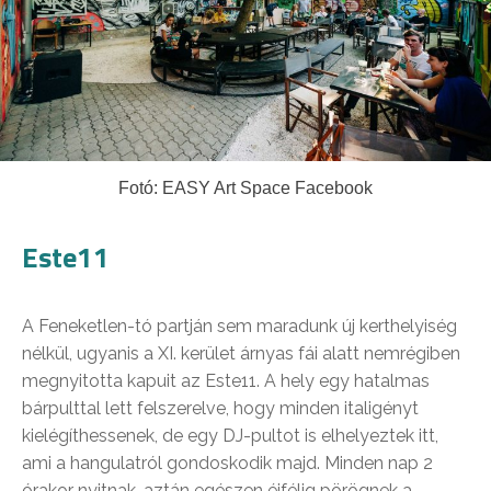
Fotó: EASY Art Space Facebook
Este11
A Feneketlen-tó partján sem maradunk új kerthelyiség
nélkül, ugyanis a XI. kerület árnyas fái alatt nemrégiben
megnyitotta kapuit az Este11. A hely egy hatalmas
bárpulttal lett felszerelve, hogy minden italigényt
kielégíthessenek, de egy DJ-pultot is elhelyeztek itt,
ami a hangulatról gondoskodik majd. Minden nap 2
órakor nyitnak, aztán egészen éjfélig pörögnek a