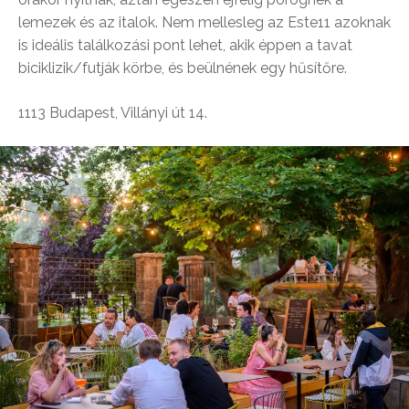
lemezek és az italok. Nem mellesleg az Este11 azoknak
is ideális találkozási pont lehet, akik éppen a tavat
biciklizik/futják körbe, és beülnének egy hűsítőre.
1113 Budapest, Villányi út 14.