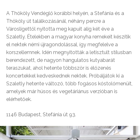
A Thököly Vendéglő korábbi helyén, a Stefánia és a
Thököly út találkozásánál, néhány percre a
Városligettől nyitotta meg kapuit alig két éve a
Szaletly. Ételekben a magyar konyha remekeit készítik
el nektek némi újragondolással, így megfelelve a
korszellemnek. Idén megnyitották a letisztult stílusban
berendezett, de nagyon hangulatos kutyabarát
teraszukat, ahol hetente többször is élőzenés
koncertekkel kedveskednek nektek. Próbáljátok ki a
Szaletly hetente változó, több fogásos kóstolómenüit,
amelyek már húsos és vegetáriánus verzióban is
elérhetőek.
1146 Budapest, Stefánia út 93.