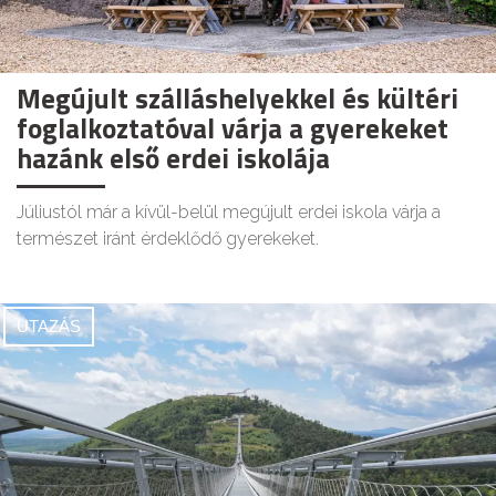
Megújult szálláshelyekkel és kültéri
foglalkoztatóval várja a gyerekeket
hazánk első erdei iskolája
Júliustól már a kívül-belül megújult erdei iskola várja a
természet iránt érdeklődő gyerekeket.
UTAZÁS