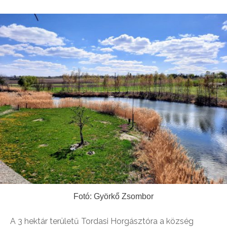
Fotó: Györkő Zsombor
A 3 hektár területű Tordasi Horgásztóra a község