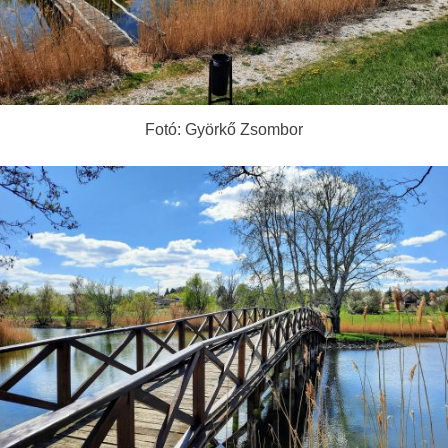
Fotó: Györkő Zsombor