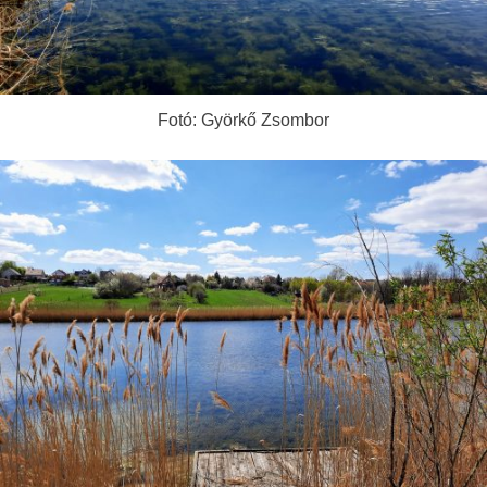
Fotó: Györkő Zsombor