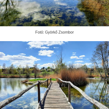
Fotó: Györkő Zsombor