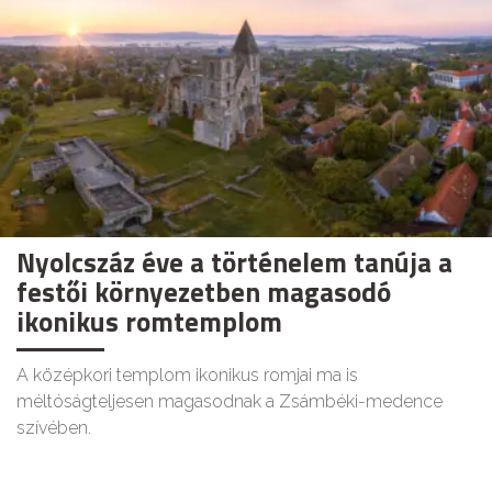
Nyolcszáz éve a történelem tanúja a
festői környezetben magasodó
ikonikus romtemplom
A középkori templom ikonikus romjai ma is
méltóságteljesen magasodnak a Zsámbéki-medence
szívében.