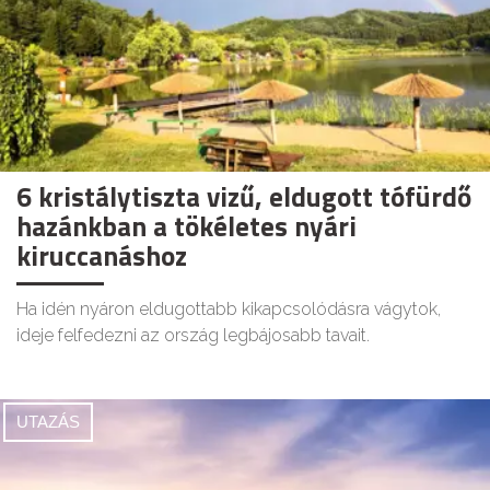
6 kristálytiszta vizű, eldugott tófürdő
hazánkban a tökéletes nyári
kiruccanáshoz
Ha idén nyáron eldugottabb kikapcsolódásra vágytok,
ideje felfedezni az ország legbájosabb tavait.
UTAZÁS