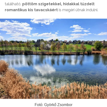
található,
pöttöm szigetekkel, hidakkal tűzdelt
romantikus kis tavacskáért
is megéri útnak indulni.
Fotó: Györkő Zsombor