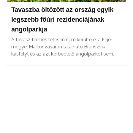
Tavaszba öltözött az ország egyik
legszebb főúri rezidenciájának
angolparkja
A tavasz természetesen nem kerülte el a Fejér
megyei Martonvásáron található Brunszvik-
kastélyt és az azt körbeölelő angolparkot sem.