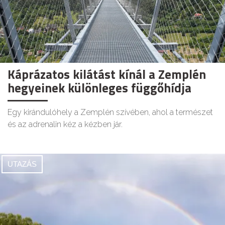
Káprázatos kilátást kínál a Zemplén
hegyeinek különleges függőhídja
Egy kirándulóhely a Zemplén szívében, ahol a természet
és az adrenalin kéz a kézben jár.
UTAZÁS