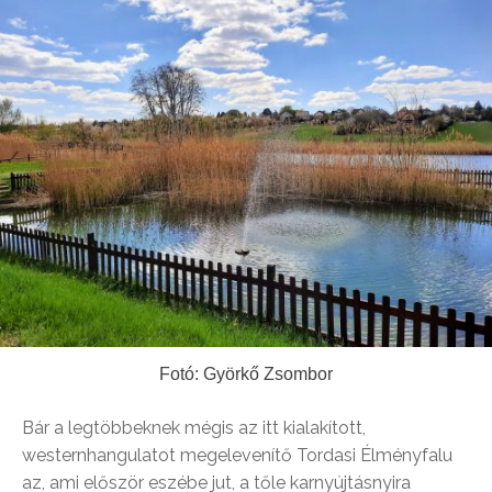
Fotó: Györkő Zsombor
Bár a legtöbbeknek mégis az itt kialakított,
westernhangulatot megelevenítő Tordasi Élményfalu
az, ami először eszébe jut, a tőle karnyújtásnyira