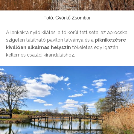
Fotó: Györkő Zsombor
A lankákra nyíló kilátás, a tó körül tett séta, az aprócska
szigeten található pavilon látványa és a
piknikezésre
kiválóan alkalmas helyszín
tökéletes egy igazán
kellemes családi kiránduláshoz.