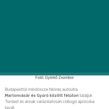
Fotó: Györkő Zsombor
Budapesttől mindössze félórás autóútra,
Martonvásár és Gyúró között félúton
találjuk
Tordast és annak varázslatosan csillogó aprócska
tavát.