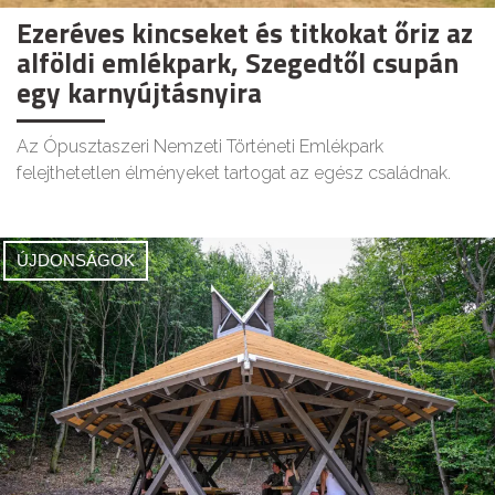
Ezeréves kincseket és titkokat őriz az
alföldi emlékpark, Szegedtől csupán
egy karnyújtásnyira
Az Ópusztaszeri Nemzeti Történeti Emlékpark
felejthetetlen élményeket tartogat az egész családnak.
ÚJDONSÁGOK