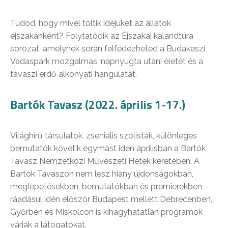
Tudod, hogy mivel töltik idejüket az állatok
éjszakánként? Folytatódik az Éjszakai kalandtúra
sorozat, amelynek során felfedezheted a Budakeszi
Vadaspark mozgalmas, napnyugta utáni életét és a
tavaszi erdő alkonyati hangulatát.
Bartók Tavasz (2022. április 1-17.)
Világhírű társulatok, zseniális szólisták, különleges
bemutatók követik egymást idén áprilisban a Bartók
Tavasz Nemzetközi Művészeti Hetek keretében. A
Bartók Tavaszon nem lesz hiány újdonságokban,
meglepetésekben, bemutatókban és premierekben,
ráadásul idén először Budapest mellett Debrecenben,
Győrben és Miskolcon is kihagyhatatlan programok
várják a látogatókat.