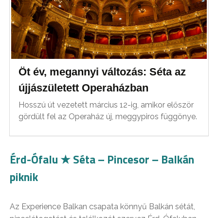
Öt év, megannyi változás: Séta az
újjászületett Operaházban
Hosszú út vezetett március 12-ig, amikor először
gördült fel az Operaház új, meggypiros függönye.
Érd-Ófalu ★ Séta – Pincesor – Balkán
piknik
Az Experience Balkan csapata könnyű Balkán sétát,