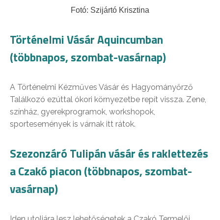
Fotó: Szijártó Krisztina
Történelmi Vásár Aquincumban
(többnapos, szombat-vasárnap)
A Történelmi Kézműves Vásár és Hagyományőrző
Találkozó ezúttal ókori környezetbe repít vissza. Zene,
színház, gyerekprogramok, workshopok,
sportesemények is várnak itt rátok.
Szezonzáró Tulipán vásár és raklettezés
a Czakó piacon (többnapos, szombat-
vasárnap)
Iden utoljára lesz lehetőségetek a Czakó Termelői