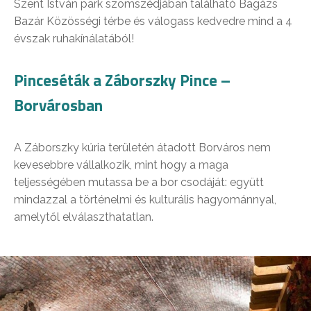
Szent István park szomszédjában található Bagázs
Bazár Közösségi térbe és válogass kedvedre mind a 4
évszak ruhakínálatából!
Pinceséták a Záborszky Pince –
Borvárosban
A Záborszky kúria területén átadott Borváros nem
kevesebbre vállalkozik, mint hogy a maga
teljességében mutassa be a bor csodáját: együtt
mindazzal a történelmi és kulturális hagyománnyal,
amelytől elválaszthatatlan.