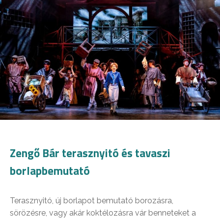
Zengő Bár terasznyitó és tavaszi
borlapbemutató
Terasznyitó, új borlapot bemutató borozásra,
sörözésre, vagy akár koktélozásra vár benneteket a