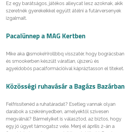
Ez egy barátságos, játékos alleycat lesz azoknak, akik
szeretnék gyerekeikkel együtt átélni a futárversenyek
izgalmait.
Pacalünnep a MAG Kertben
Mike aka @smoke’n’rollbbq visszatér, hogy bográcsban
és smookerben készült váratlan, újszerű és
agyeldobós pacalformációival kápráztasson el titeket.
Közösségi ruhavásár a Bagázs Bazárban
Felfrissítenéd a ruhatáradat? Esetleg vannak olyan
darabok a szekrényedben, amelyektől szívesen
megválnál? Bármelyiket is választod, az biztos, hogy
egy jó ügyet támogatsz vele. Menj el április 2-án a