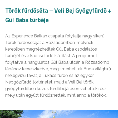
Török fürdőséta – Veli Bej Gyógyfürdő +
Gül Baba türbéje
Az Experience Balkan csapata folytatja nagy sikerű
Török fürdősétáját a Rózsadombon, melynek
keretében megnézhetitek Gül Baba csodálatos
türbéjét és a kapcsolódó kiállítást. A programot
folytatva a hangulatos Gül Baba utcán a Rózsadomb
lábához leereszkedve, megismerhetitek Buda világhírű
melegvízű tavát, a Lukács fürdő és az egykori
Népgőzfürdő történetét, majd a Veli Bej török
gyógyfürdőben közös fürdőbejáráson vehettek rész,
mely után együtt fürdőzhettek, mint anno a törökök.