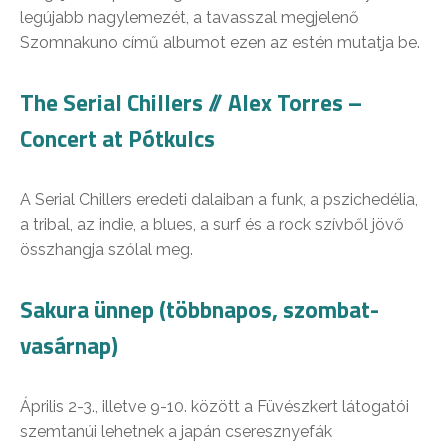
legújabb nagylemezét, a tavasszal megjelenő
Szomnakuno című albumot ezen az estén mutatja be.
The Serial Chillers // Alex Torres –
Concert at Pótkulcs
A Serial Chillers eredeti dalaiban a funk, a pszichedélia,
a tribal, az indie, a blues, a surf és a rock szívből jövő
összhangja szólal meg.
Sakura ünnep (többnapos, szombat-
vasárnap)
Április 2-3., illetve 9-10. között a Füvészkert látogatói
szemtanúi lehetnek a japán cseresznyefák