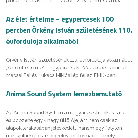
pincelátogatást és találkozót szervez Érd-Ófaluban.
Az élet értelme – egypercesek 100
percben Örkény István születésének 110.
évfordulója alkalmából
Örkény István születésének 110. évfordulója alkalmából
„Az élet értelme” – Egypercesek 100 percben címmel
Mácsai Pál és Lukács Miklós lép fel az FMK-ban.
Anima Sound System lemezbemutató
Az Anima Sound System a magyar elektronikus tánc-
és popzene egyik nagy úttörője, ám nem csak az
alapok lerakásában jeleskedett, hanem egy folyton
megújulni képes, máig releváns formáció, amely