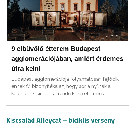
9 elbűvölő étterem Budapest
agglomerációjában, amiért érdemes
útra kelni
Budapest agglomerációja folyamatosan fejlődik,
ennek fő bizonyítéka az, hogy sorra nyílnak a
különleges kínálattal rendelkező éttermek.
Kiscsalád Alleycat – biciklis verseny