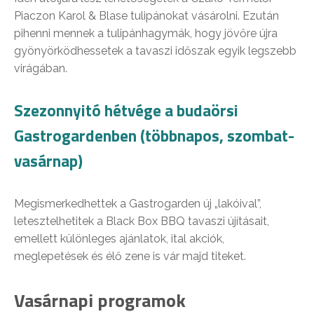
Piaczon Karol & Blase tulipánokat vásárolni. Ezután
pihenni mennek a tulipánhagymák, hogy jövőre újra
gyönyörködhessetek a tavaszi időszak egyik legszebb
virágában.
Szezonnyitó hétvége a budaörsi
Gastrogardenben (többnapos, szombat-
vasárnap)
Megismerkedhettek a Gastrogarden új „lakóival”,
letesztelhetitek a Black Box BBQ tavaszi újításait,
emellett különleges ajánlatok, ital akciók,
meglepetések és élő zene is vár majd titeket.
Vasárnapi programok