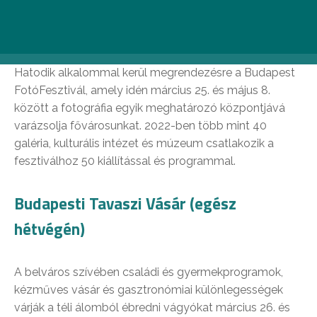
Budapest FotóFesztivál (egész
hétvégén)
Hatodik alkalommal kerül megrendezésre a Budapest
FotóFesztivál, amely idén március 25. és május 8.
között a fotográfia egyik meghatározó központjává
varázsolja fővárosunkat. 2022-ben több mint 40
galéria, kulturális intézet és múzeum csatlakozik a
fesztiválhoz 50 kiállítással és programmal.
Budapesti Tavaszi Vásár (egész
hétvégén)
A belváros szívében családi és gyermekprogramok,
kézműves vásár és gasztronómiai különlegességek
várják a téli álomból ébredni vágyókat március 26. és