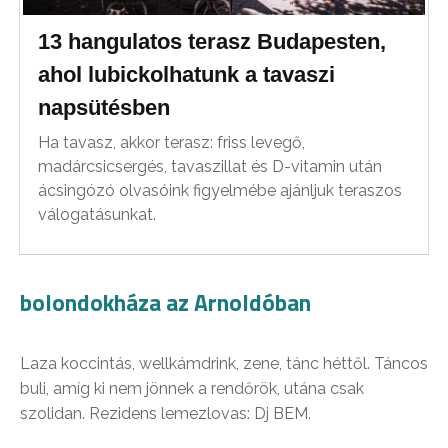
13 hangulatos terasz Budapesten,
ahol lubickolhatunk a tavaszi
napsütésben
Ha tavasz, akkor terasz: friss levegő,
madárcsicsergés, tavaszillat és D-vitamin után
ácsingózó olvasóink figyelmébe ajánljuk teraszos
válogatásunkat.
bolondokháza az Arnoldóban
Laza koccintás, wellkámdrink, zene, tánc héttől. Táncos
buli, amíg ki nem jönnek a rendőrök, utána csak
szolidan. Rezidens lemezlovas: Dj BEM.