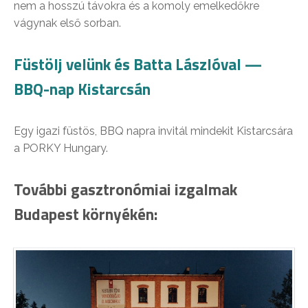
nem a hosszú távokra és a komoly emelkedőkre
vágynak első sorban.
Füstölj velünk és Batta Lászlóval —
BBQ-nap Kistarcsán
Egy igazi füstös, BBQ napra invitál mindekit Kistarcsára
a PORKY Hungary.
További gasztronómiai izgalmak
Budapest környékén: